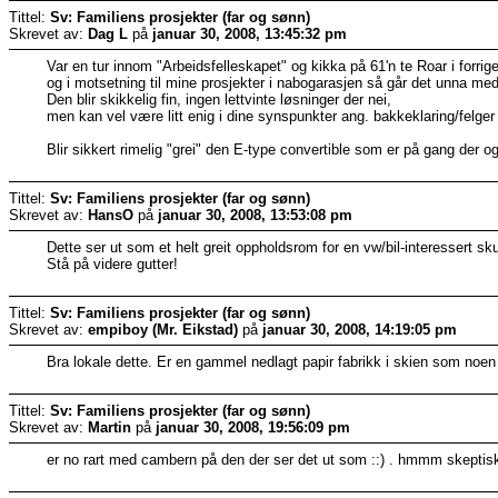
Tittel:
Sv: Familiens prosjekter (far og sønn)
Skrevet av:
Dag L
på
januar 30, 2008, 13:45:32 pm
Var en tur innom "Arbeidsfelleskapet" og kikka på 61'n te Roar i forrige
og i motsetning til mine prosjekter i nabogarasjen så går det unna med
Den blir skikkelig fin, ingen lettvinte løsninger der nei,
men kan vel være litt enig i dine synspunkter ang. bakkeklaring/felger 
Blir sikkert rimelig "grei" den E-type convertible som er på gang der 
Tittel:
Sv: Familiens prosjekter (far og sønn)
Skrevet av:
HansO
på
januar 30, 2008, 13:53:08 pm
Dette ser ut som et helt greit oppholdsrom for en vw/bil-interessert sk
Stå på videre gutter!
Tittel:
Sv: Familiens prosjekter (far og sønn)
Skrevet av:
empiboy (Mr. Eikstad)
på
januar 30, 2008, 14:19:05 pm
Bra lokale dette. Er en gammel nedlagt papir fabrikk i skien som noen 
Tittel:
Sv: Familiens prosjekter (far og sønn)
Skrevet av:
Martin
på
januar 30, 2008, 19:56:09 pm
er no rart med cambern på den der ser det ut som ::) . hmmm skepti