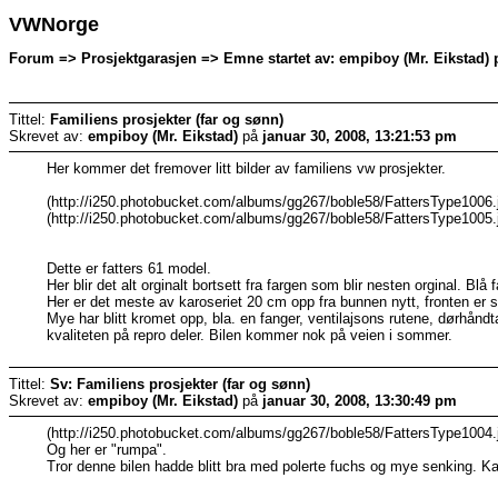
VWNorge
Forum => Prosjektgarasjen => Emne startet av: empiboy (Mr. Eikstad) p
Tittel:
Familiens prosjekter (far og sønn)
Skrevet av:
empiboy (Mr. Eikstad)
på
januar 30, 2008, 13:21:53 pm
Her kommer det fremover litt bilder av familiens vw prosjekter.
(http://i250.photobucket.com/albums/gg267/boble58/FattersType1006.
(http://i250.photobucket.com/albums/gg267/boble58/FattersType1005.
Dette er fatters 61 model.
Her blir det alt orginalt bortsett fra fargen som blir nesten orginal. B
Her er det meste av karoseriet 20 cm opp fra bunnen nytt, fronten er 
Mye har blitt kromet opp, bla. en fanger, ventilajsons rutene, dørhåndt
kvaliteten på repro deler. Bilen kommer nok på veien i sommer.
Tittel:
Sv: Familiens prosjekter (far og sønn)
Skrevet av:
empiboy (Mr. Eikstad)
på
januar 30, 2008, 13:30:49 pm
(http://i250.photobucket.com/albums/gg267/boble58/FattersType1004.
Og her er "rumpa".
Tror denne bilen hadde blitt bra med polerte fuchs og mye senking. Kan