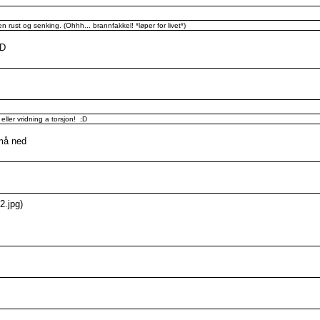
en rust og senking. (Ohhh... brannfakkel! *løper for livet*)
:D
eller vridning a torsjon! ;D
 må ned
2.jpg)