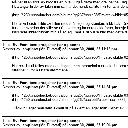
Nå har bilen sort W- lokk fra en oval. Også dette med grei patina. Jeg
Hva angår bilder av bilen min så har det hendt så lite i vinter at bilde
(http://i250.photobucket.com/albums/gg267/boble58/Privatevwbilder05
Her er vel siste bilde av bilen med stålfelger og standard lokk bak. Dr
for å se hvordan det ville se ut), lavere og bredere dekk foran, kansje 
inspirerte innredningen min så er jeg i mål. Bør være klar med dette til 
Tittel:
Sv: Familiens prosjekter (far og sønn)
Skrevet av:
empiboy (Mr. Eikstad)
på
januar 30, 2008, 23:11:12 pm
(http://i250.photobucket.com/albums/gg267/boble58/Privatevwbilder02
Har nok litt til felles med gamlingen, men lommeboka er nok det som st
strekker til for å utføre drømmene.
Tittel:
Sv: Familiens prosjekter (far og sønn)
Skrevet av:
empiboy (Mr. Eikstad)
på
januar 30, 2008, 23:14:31 pm
(http://i250.photobucket.com/albums/gg267/boble58/Privatevwbilder03
(http://i250.photobucket.com/albums/gg267/boble58/bluesmobile008.j
Trådkurv lager man selv. Gradrust på skjermen lager man i løpet av 15 
Tittel:
Sv: Familiens prosjekter (far og sønn)
Skrevet av:
empiboy (Mr. Eikstad)
på
januar 30, 2008, 23:19:04 pm