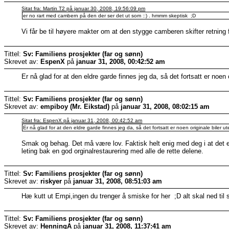
Sitat fra: Martin T2 på januar 30, 2008, 19:56:09 pm
er no rart med cambern på den der ser det ut som ::) . hmmm skeptisk ;D
Vi får be til høyere makter om at den stygge camberen skifter retning 
Tittel:
Sv: Familiens prosjekter (far og sønn)
Skrevet av:
EspenX
på
januar 31, 2008, 00:42:52 am
Er nå glad for at den eldre garde finnes jeg da, så det fortsatt er noen o
Tittel:
Sv: Familiens prosjekter (far og sønn)
Skrevet av:
empiboy (Mr. Eikstad)
på
januar 31, 2008, 08:02:15 am
Sitat fra: EspenX på januar 31, 2008, 00:42:52 am
Er nå glad for at den eldre garde finnes jeg da, så det fortsatt er noen originale biler ut
Smak og behag. Det må være lov. Faktisk helt enig med deg i at det er g
leting bak en god orginalrestaurering med alle de rette delene.
Tittel:
Sv: Familiens prosjekter (far og sønn)
Skrevet av:
riskyer
på
januar 31, 2008, 08:51:03 am
Hæ kutt ut Empi,ingen du trenger å smiske for her ;D alt skal ned til sl
Tittel:
Sv: Familiens prosjekter (far og sønn)
Skrevet av:
HenningA
på
januar 31, 2008, 11:37:41 am