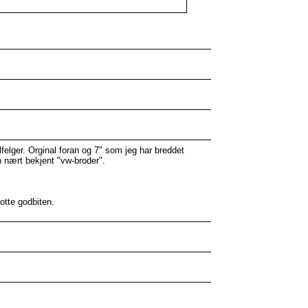
ålfelger. Orginal foran og 7" som jeg har breddet
 en nært bekjent "vw-broder".
otte godbiten.