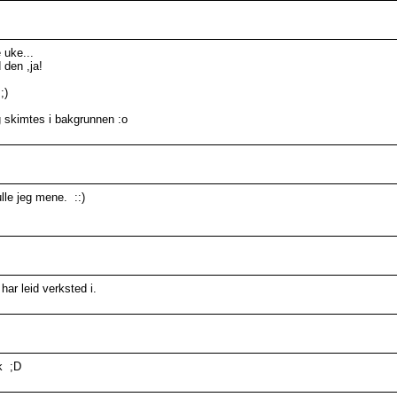
 uke...
 den ,ja!
;)
og skimtes i bakgrunnen :o
ulle jeg mene. ::)
har leid verksted i.
sk ;D