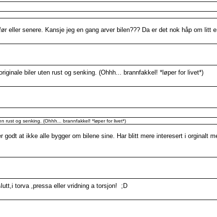
før eller senere. Kansje jeg en gang arver bilen??? Da er det nok håp om litt e
riginale biler uten rust og senking. (Ohhh... brannfakkel! *løper for livet*)
en rust og senking. (Ohhh... brannfakkel! *løper for livet*)
odt at ikke alle bygger om bilene sine. Har blitt mere interesert i orginalt m
utt,i torva ,pressa eller vridning a torsjon! ;D