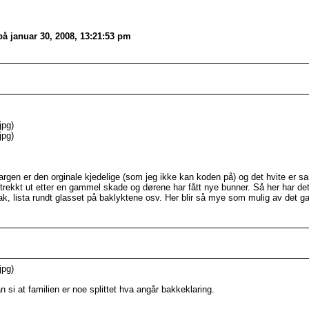
å januar 30, 2008, 13:21:53 pm
jpg)
jpg)
lå fargen er den orginale kjedelige (som jeg ikke kan koden på) og det hvite er
strekkt ut etter en gammel skade og dørene har fått nye bunner. Så her har de
ak, lista rundt glasset på baklyktene osv. Her blir så mye som mulig av det ga
jpg)
 si at familien er noe splittet hva angår bakkeklaring.