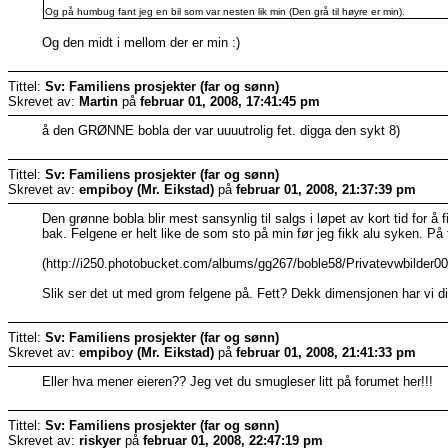
Og på humbug fant jeg en bil som var nesten lik min (Den grå til høyre er min).
Og den midt i mellom der er min :)
Tittel:
Sv: Familiens prosjekter (far og sønn)
Skrevet av:
Martin
på
februar 01, 2008, 17:41:45 pm
å den GRØNNE bobla der var uuuutrolig fet. digga den sykt 8)
Tittel:
Sv: Familiens prosjekter (far og sønn)
Skrevet av:
empiboy (Mr. Eikstad)
på
februar 01, 2008, 21:37:39 pm
Den grønne bobla blir mest sansynlig til salgs i løpet av kort tid for å 
bak. Felgene er helt like de som sto på min før jeg fikk alu syken. På t
(http://i250.photobucket.com/albums/gg267/boble58/Privatevwbilder00
Slik ser det ut med grom felgene på. Fett? Dekk dimensjonen har vi dis
Tittel:
Sv: Familiens prosjekter (far og sønn)
Skrevet av:
empiboy (Mr. Eikstad)
på
februar 01, 2008, 21:41:33 pm
Eller hva mener eieren?? Jeg vet du smugleser litt på forumet her!!!
Tittel:
Sv: Familiens prosjekter (far og sønn)
Skrevet av:
riskyer
på
februar 01, 2008, 22:47:19 pm