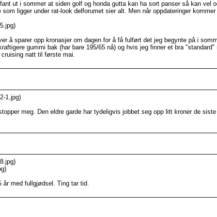
 fant ut i sommer at siden golf og honda gutta kan ha sort panser så kan vel o
ne som ligger under rat-look delforumet sier alt. Men når oppdateringer kommer på
5.jpg)
iver å sparer opp kronasjer om dagen for å få fulført det jeg begynte på i somm
kraftigere gummi bak (har bare 195/65 nå) og hvis jeg finner et bra "standard" r
cruising natt til første mai.
2-1.jpg)
opper meg. Den eldre garde har tydeligvis jobbet seg opp litt kroner de siste
8.jpg)
pg)
år med fullgjødsel. Ting tar tid.