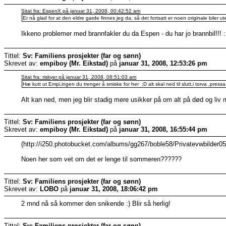
Sitat fra: EspenX på januar 31, 2008, 00:42:52 am
Er nå glad for at den eldre garde finnes jeg da, så det fortsatt er noen originale biler ut
Ikkeno problemer med brannfakler du da Espen - du har jo brannbil!!! 
Tittel:
Sv: Familiens prosjekter (far og sønn)
Skrevet av:
empiboy (Mr. Eikstad)
på
januar 31, 2008, 12:53:26 pm
Sitat fra: riskyer på januar 31, 2008, 08:51:03 am
Hæ kutt ut Empi,ingen du trenger å smiske for her ;D alt skal ned til slutt,i torva ,pressa 
Alt kan ned, men jeg blir stadig mere usikker på om alt på død og liv
Tittel:
Sv: Familiens prosjekter (far og sønn)
Skrevet av:
empiboy (Mr. Eikstad)
på
januar 31, 2008, 16:55:44 pm
(http://i250.photobucket.com/albums/gg267/boble58/Privatevwbilder05
Noen her som vet om det er lenge til sommeren??????
Tittel:
Sv: Familiens prosjekter (far og sønn)
Skrevet av:
LOBO
på
januar 31, 2008, 18:06:42 pm
2 mnd nå så kommer den snikende :) Blir så herlig!
Tittel:
Sv: Familiens prosjekter (far og sønn)