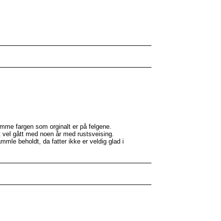
 samme fargen som orginalt er på felgene.
t vel gått med noen år med rustsveising.
mmle beholdt, da fatter ikke er veldig glad i