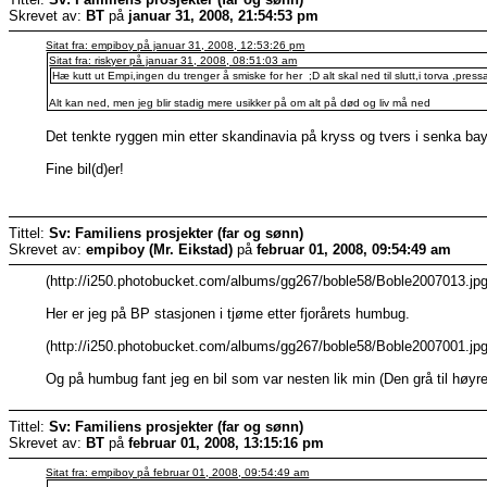
Skrevet av:
BT
på
januar 31, 2008, 21:54:53 pm
Sitat fra: empiboy på januar 31, 2008, 12:53:26 pm
Sitat fra: riskyer på januar 31, 2008, 08:51:03 am
Hæ kutt ut Empi,ingen du trenger å smiske for her ;D alt skal ned til slutt,i torva ,pressa
Alt kan ned, men jeg blir stadig mere usikker på om alt på død og liv må ned
Det tenkte ryggen min etter skandinavia på kryss og tvers i senka bay
Fine bil(d)er!
Tittel:
Sv: Familiens prosjekter (far og sønn)
Skrevet av:
empiboy (Mr. Eikstad)
på
februar 01, 2008, 09:54:49 am
(http://i250.photobucket.com/albums/gg267/boble58/Boble2007013.jpg
Her er jeg på BP stasjonen i tjøme etter fjorårets humbug.
(http://i250.photobucket.com/albums/gg267/boble58/Boble2007001.jpg
Og på humbug fant jeg en bil som var nesten lik min (Den grå til høyre
Tittel:
Sv: Familiens prosjekter (far og sønn)
Skrevet av:
BT
på
februar 01, 2008, 13:15:16 pm
Sitat fra: empiboy på februar 01, 2008, 09:54:49 am