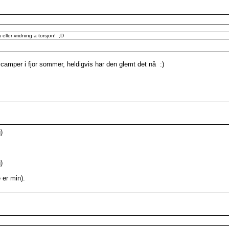
 eller vridning a torsjon! ;D
camper i fjor sommer, heldigvis har den glemt det nå :)
)
)
 er min).