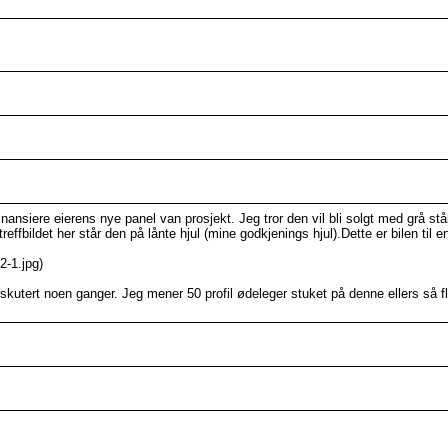
finansiere eierens nye panel van prosjekt. Jeg tror den vil bli solgt med grå st
reffbildet her står den på lånte hjul (mine godkjenings hjul).Dette er bilen til
2-1.jpg)
kutert noen ganger. Jeg mener 50 profil ødeleger stuket på denne ellers så fl