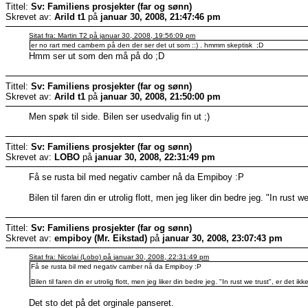
Tittel:
Sv: Familiens prosjekter (far og sønn)
Skrevet av:
Arild t1
på
januar 30, 2008, 21:47:46 pm
Sitat fra: Martin T2 på januar 30, 2008, 19:56:09 pm
er no rart med cambern på den der ser det ut som ::) . hmmm skeptisk ;D
Hmm ser ut som den må på do ;D
Tittel:
Sv: Familiens prosjekter (far og sønn)
Skrevet av:
Arild t1
på
januar 30, 2008, 21:50:00 pm
Men spøk til side. Bilen ser usedvalig fin ut ;)
Tittel:
Sv: Familiens prosjekter (far og sønn)
Skrevet av:
LOBO
på
januar 30, 2008, 22:31:49 pm
Få se rusta bil med negativ camber nå da Empiboy :P
Bilen til faren din er utrolig flott, men jeg liker din bedre jeg. "In rust 
Tittel:
Sv: Familiens prosjekter (far og sønn)
Skrevet av:
empiboy (Mr. Eikstad)
på
januar 30, 2008, 23:07:43 pm
Sitat fra: Nicolai (Lobo) på januar 30, 2008, 22:31:49 pm
Få se rusta bil med negativ camber nå da Empiboy :P
Bilen til faren din er utrolig flott, men jeg liker din bedre jeg. "In rust we trust", er det i
Det sto det på det orginale panseret.