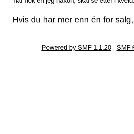
har nok en jeg håkon, skal se etter i kveld
Hvis du har mer enn én for salg,
Powered by SMF 1.1.20
|
SMF ©