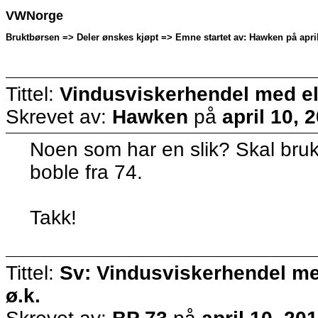
VWNorge
Bruktbørsen => Deler ønskes kjøpt => Emne startet av: Hawken på april
Tittel:
Vindusviskerhendel med el.
Skrevet av:
Hawken
på
april 10, 
Noen som har en slik? Skal bruke
boble fra 74.
Takk!
Tittel:
Sv: Vindusviskerhendel med
ø.k.