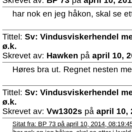
Skrevet av:
BP 73
på
april 10, 20
har nok en jeg håkon, skal se ett
Tittel:
Sv: Vindusviskerhendel med
ø.k.
Skrevet av:
Hawken
på
april 10, 
Høres bra ut. Regnet nesten me
Tittel:
Sv: Vindusviskerhendel med
ø.k.
Skrevet av:
Vw1302s
på
april 10,
Sitat fra: BP 73 på april 10, 2014, 08:19: