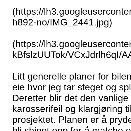
(https://lh3.googleuserc
h892-no/IMG_2441.jpg)
(https://lh3.googleuserconte
kBfslzUUTok/VCxJdrlh6qI
Litt generelle planer for bilen
eie hvor jeg tar steget og sp
Deretter blir det den vanlig
karosserifeil og klargjøring
prosjektet. Planen er å pryde
bli shinet opp for å matche ek