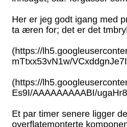
Her er jeg godt igang med 
ta æren for; det er det tmbr
(https://lh5.googleuserconte
mTtxx53vN1w/VCxddgnJe7
(https://lh5.googleusercon
Es9I/AAAAAAAAABI/ugaHr8
Et par timer senere ligger d
overflatemonterte komponent