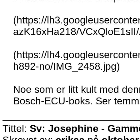
(https://lh3.googleuserconte
azK16xHa218/VCxQloE1sI
(https://lh4.googleuser
h892-no/IMG_2458.jpg)
Noe som er litt kult med den
Bosch-ECU-boks. Ser temmelig 
Tittel:
Sv: Josephine - Gammel 
Skrevet av:
erikaa
på
oktober