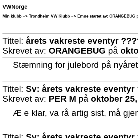
VWNorge
Min klubb => Trondheim VW Klubb => Emne startet av: ORANGEBUG på
Tittel:
årets vakreste eventyr ??
Skrevet av:
ORANGEBUG
på
okto
Stæmning for julebord på nyåre
Tittel:
Sv: årets vakreste eventyr
Skrevet av:
PER M
på
oktober 25,
Æ e klar, va rå artig sist, må gj
Tittel:
Sv: årets vakreste eventyr