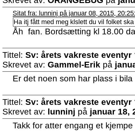
Skrevet av:
ORANGEBUG
på
janu
Sitat fra: lunninj på januar 08, 2015, 20:2
Ha itj fått med meg klslett du vil folket sk
Åh fan. Bordsætting kl 18.00 da
Tittel:
Sv: årets vakreste eventyr
Skrevet av:
Gammel-Erik
på
janu
Er det noen som har plass i bila
Tittel:
Sv: årets vakreste eventyr
Skrevet av:
lunninj
på
januar 18,
Takk for atter engang et kjempe t