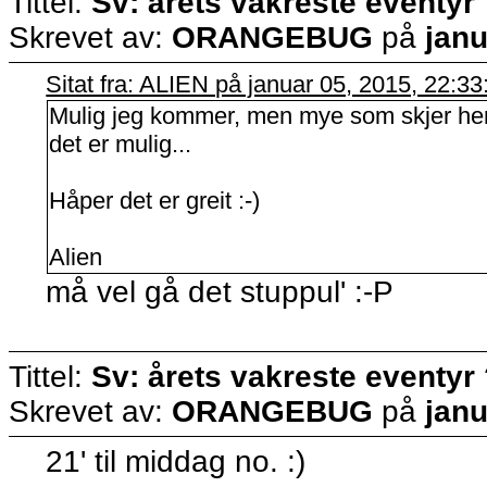
Tittel:
Sv: årets vakreste eventyr
Skrevet av:
ORANGEBUG
på
janu
Sitat fra: ALIEN på januar 05, 2015, 22:3
Mulig jeg kommer, men mye som skjer her, 
det er mulig...
Håper det er greit :-)
Alien
må vel gå det stuppul' :-P
Tittel:
Sv: årets vakreste eventyr
Skrevet av:
ORANGEBUG
på
janu
21' til middag no. :)