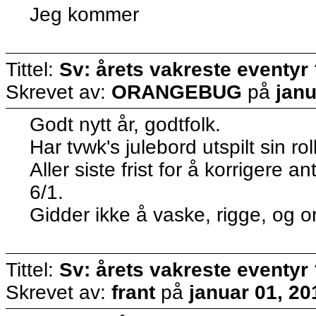
Jeg kommer
Tittel:
Sv: årets vakreste eventyr
Skrevet av:
ORANGEBUG
på
janu
Godt nytt år, godtfolk.
Har tvwk's julebord utspilt sin rol
Aller siste frist for å korrigere a
6/1.
Gidder ikke å vaske, rigge, og o
Tittel:
Sv: årets vakreste eventyr
Skrevet av:
frant
på
januar 01, 20