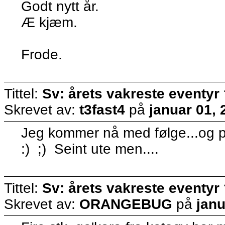
Godt nytt år.
Æ kjæm.
Frode.
Tittel:
Sv: årets vakreste eventyr
Skrevet av:
t3fast4
på
januar 01,
Jeg kommer nå med følge...og pr
:) ;) Seint ute men....
Tittel:
Sv: årets vakreste eventyr
Skrevet av:
ORANGEBUG
på
janu