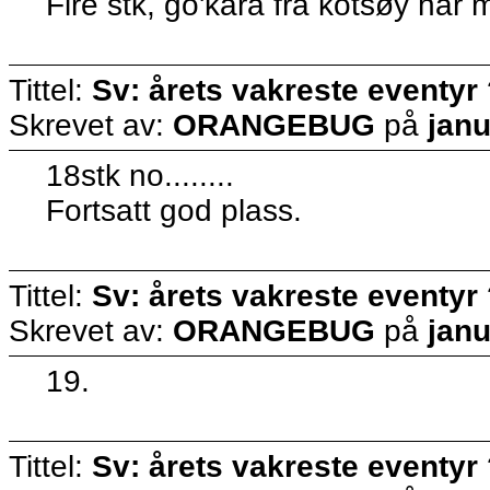
Fire stk, go'kara fra kotsøy har
Tittel:
Sv: årets vakreste eventyr
Skrevet av:
ORANGEBUG
på
janu
18stk no........
Fortsatt god plass.
Tittel:
Sv: årets vakreste eventyr
Skrevet av:
ORANGEBUG
på
janu
19.
Tittel:
Sv: årets vakreste eventyr