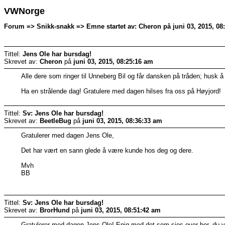
VWNorge
Forum => Snikk-snakk => Emne startet av: Cheron på juni 03, 2015, 08
Tittel:
Jens Ole har bursdag!
Skrevet av:
Cheron
på
juni 03, 2015, 08:25:16 am
Alle dere som ringer til Unneberg Bil og får dansken på tråden; husk 
Ha en strålende dag! Gratulere med dagen hilses fra oss på Høyjord!
Tittel:
Sv: Jens Ole har bursdag!
Skrevet av:
BeetleBug
på
juni 03, 2015, 08:36:33 am
Gratulerer med dagen Jens Ole,
Det har vært en sann glede å være kunde hos deg og dere.
Mvh
BB
Tittel:
Sv: Jens Ole har bursdag!
Skrevet av:
BrorHund
på
juni 03, 2015, 08:51:42 am
Gratulerer med dagen Jens Ole! Enig med det som sies over her, du yt