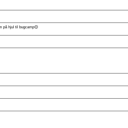
m på hjul til bugcamp😊