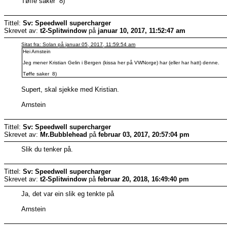
Tøffe saker 8)
Tittel:
Sv: Speedwell supercharger
Skrevet av:
t2-Splitwindow
på
januar 10, 2017, 11:52:47 am
Sitat fra: Solan på januar 05, 2017, 11:59:54 am
Hei Arnstein
Jeg mener Kristian Gelin i Bergen (kissa her på VWNorge) har (eller har hatt) denne.
Tøffe saker 8)
Supert, skal sjekke med Kristian.
Arnstein
Tittel:
Sv: Speedwell supercharger
Skrevet av:
Mr.Bubblehead
på
februar 03, 2017, 20:57:04 pm
Slik du tenker på.
Tittel:
Sv: Speedwell supercharger
Skrevet av:
t2-Splitwindow
på
februar 20, 2018, 16:49:40 pm
Ja, det var ein slik eg tenkte på
Arnstein