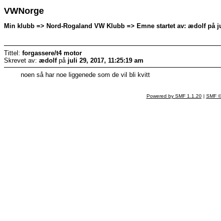
VWNorge
Min klubb => Nord-Rogaland VW Klubb => Emne startet av: ædolf på jul
Tittel:
forgassere/t4 motor
Skrevet av:
ædolf
på
juli 29, 2017, 11:25:19 am
noen så har noe liggenede som de vil bli kvitt
Powered by SMF 1.1.20
|
SMF ©