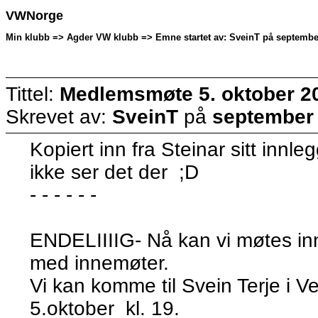
VWNorge
Min klubb => Agder VW klubb => Emne startet av: SveinT på september
Tittel:
Medlemsmøte 5. oktober 2
Skrevet av:
SveinT
på
september 
Kopiert inn fra Steinar sitt innle
ikke ser det der ;D
- - - - - -
ENDELIIIIG- Nå kan vi møtes inne
med innemøter.
Vi kan komme til Svein Terje i V
5.oktober kl. 19.