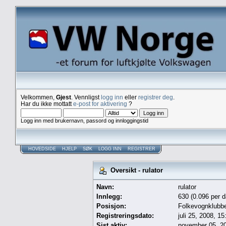
Velkommen,
Gjest
. Vennligst
logg inn
eller
registrer deg
.
Har du ikke mottatt
e-post for aktivering
?
Logg inn med brukernavn, passord og innloggingstid
HOVEDSIDE
HJELP
SØK
LOGG INN
REGISTRER
Oversikt - rulator
Navn:
rulator
Innlegg:
630 (0.096 per d
Posisjon:
Folkevognklubb
Registreringsdato:
juli 25, 2008, 1
Sist aktiv:
november 05, 20