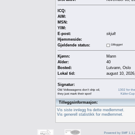
ICQ:
AIM:
MSN:
YIM:
E-post:
skjult
Hjemmeside:
Gjeldende status:
Utlogget
Kjønn:
Mann
Alder:
40
Bosted:
Lutvann, Oslo
Lokal tid:
august 10, 2026
Signatur:
Old Volkswagens don't drip oil,
1302 for the
they just mark their spot!
Käfer-Cup
Tilleggsinformasjon:
Vis siste innlegg fra dette medlemmet.
Vis generell statistikk for medlemmet.
Powered by SMF 1.1.