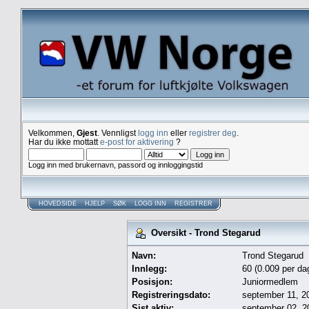
Velkommen,
Gjest
. Vennligst
logg inn
eller
registrer deg
.
Har du ikke mottatt
e-post for aktivering
?
Logg inn med brukernavn, passord og innloggingstid
HOVEDSIDE
HJELP
SØK
LOGG INN
REGISTRER
Oversikt - Trond Stegarud
Navn:
Trond Stegarud
Innlegg:
60 (0.009 per da
Posisjon:
Juniormedlem
Registreringsdato:
september 11, 2
Sist aktiv:
september 02, 2