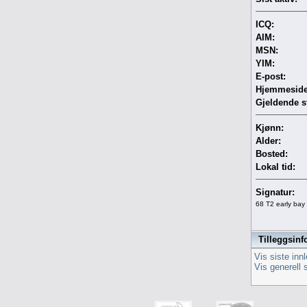
ICQ:
AIM:
MSN:
YIM:
E-post:
Hjemmeside
Gjeldende s
Kjønn:
Alder:
Bosted:
Lokal tid:
Signatur:
68 T2 early bay
Tilleggsinf
Vis siste inn
Vis generell 