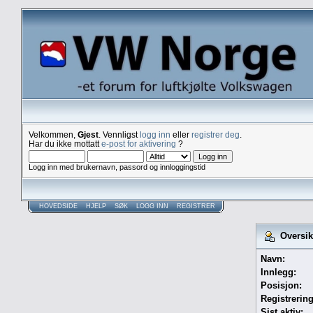
Velkommen,
Gjest
. Vennligst
logg inn
eller
registrer deg
.
Har du ikke mottatt
e-post for aktivering
?
Logg inn med brukernavn, passord og innloggingstid
HOVEDSIDE
HJELP
SØK
LOGG INN
REGISTRER
Oversikt
Navn:
Innlegg:
Posisjon:
Registrerin
Sist aktiv: