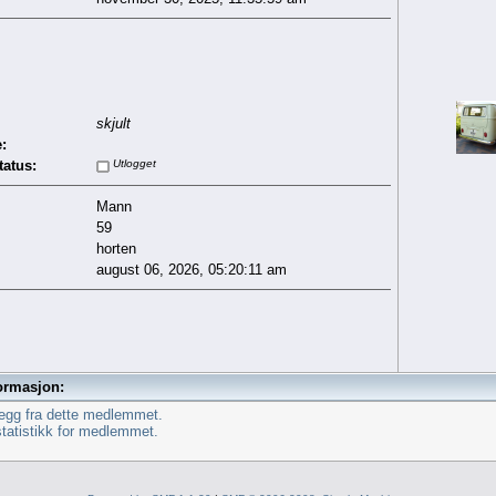
skjult
:
tatus:
Utlogget
Mann
59
horten
august 06, 2026, 05:20:11 am
ormasjon:
legg fra dette medlemmet.
statistikk for medlemmet.