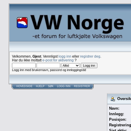
Velkommen,
Gjest
. Vennligst
logg inn
eller
registrer deg
.
Har du ikke mottatt
e-post for aktivering
?
Logg inn med brukernavn, passord og innloggingstid
HOVEDSIDE
HJELP
SØK
LOGG INN
REGISTRER
Oversikt
Navn:
Innlegg:
Posisjon:
Registrerin
Sist aktiv: