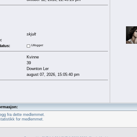
skjult
:
tatus:
Utlogget
Kvinne
39
Downton Ler
august 07, 2026, 15:05:40 pm
ormasjon:
legg fra dette medlemmet.
statistikk for medlemmet.