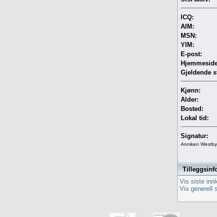
ICQ:
AIM:
MSN:
YIM:
E-post:
Hjemmeside
Gjeldende s
Kjønn:
Alder:
Bosted:
Lokal tid:
Signatur:
Anniken Westby
Tilleggsinf
Vis siste inn
Vis generell 