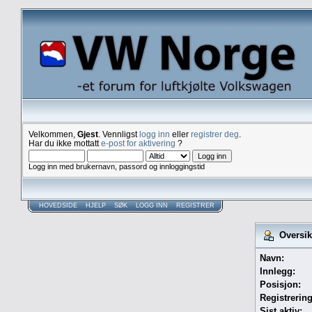
Velkommen,
Gjest
. Vennligst
logg inn
eller
registrer deg
.
Har du ikke mottatt
e-post for aktivering
?
Logg inn med brukernavn, passord og innloggingstid
HOVEDSIDE
HJELP
SØK
LOGG INN
REGISTRER
Oversikt
Navn:
Innlegg:
Posisjon:
Registrerin
Sist aktiv: