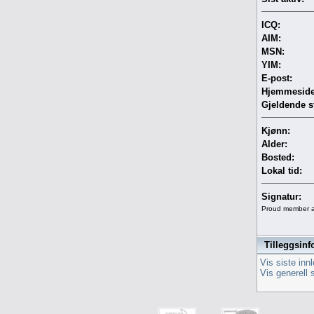
ICQ:
AIM:
MSN:
YIM:
E-post:
Hjemmeside
Gjeldende s
Kjønn:
Alder:
Bosted:
Lokal tid:
Signatur:
Proud member a
Tilleggsinf
Vis siste inn
Vis generell 