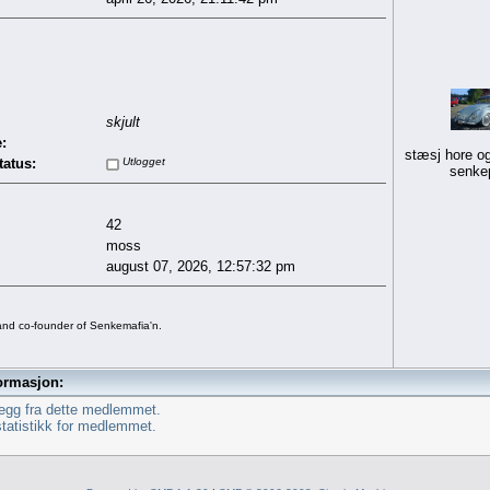
skjult
:
stæsj hore og
tatus:
Utlogget
senke
42
moss
august 07, 2026, 12:57:32 pm
nd co-founder of Senkemafia'n.
ormasjon:
legg fra dette medlemmet.
statistikk for medlemmet.