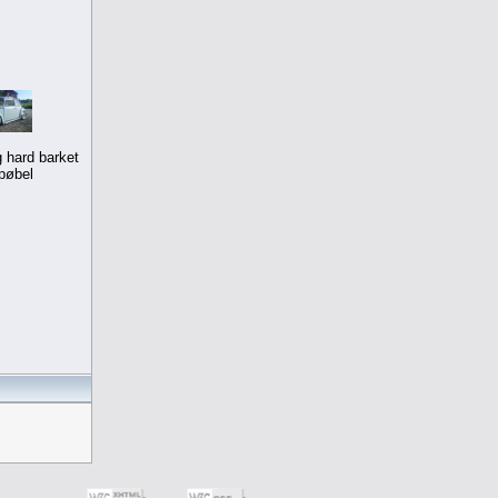
 hard barket
pøbel