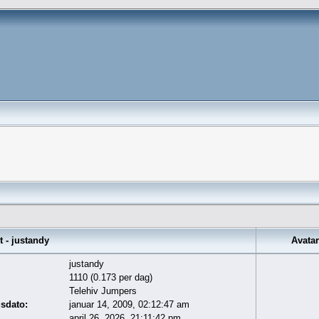
 - justandy
Avatar
justandy
1110 (0.173 per dag)
Telehiv Jumpers
gsdato:
januar 14, 2009, 02:12:47 am
april 26, 2026, 21:11:42 pm