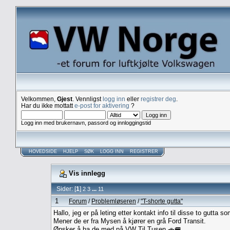
Velkommen,
Gjest
. Vennligst
logg inn
eller
registrer deg
.
Har du ikke mottatt
e-post for aktivering
?
Logg inn med brukernavn, passord og innloggingstid
HOVEDSIDE
HJELP
SØK
LOGG INN
REGISTRER
Vis innlegg
Sider: [
1
]
...
2
3
11
1
Forum
/
Problemløseren
/
"T-shorte gutta"
Hallo, jeg er på leting etter kontakt info til disse to gutta 
Mener de er fra Mysen å kjører en grå Ford Transit.
Ønsker å ha de med på VW Til Tusen 🚗🚐