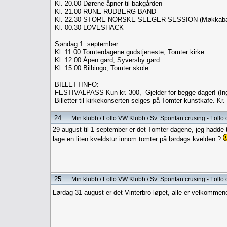
Kl. 20.00 Dørene åpner til bakgården
Kl. 21.00 RUNE RUDBERG BAND
Kl. 22.30 STORE NORSKE SEEGER SESSION (Møkkaba
Kl. 00.30 LOVESHACK
Søndag 1. september
Kl. 11.00 Tomterdagene gudstjeneste, Tomter kirke
Kl. 12.00 Åpen gård, Syversby gård
Kl. 15.00 Bilbingo, Tomter skole
BILLETTINFO:
FESTIVALPASS Kun kr. 300,- Gjelder for begge dager! (Ingen
Billetter til kirkekonserten selges på Tomter kunstkafe. Kr.
24
Min klubb
/
Follo VW Klubb
/
Sv: Spontan crusing - Foll
29 august til 1 september er det Tomter dagene, jeg hadde
lage en liten kveldstur innom tomter på lørdags kvelden ?
25
Min klubb
/
Follo VW Klubb
/
Sv: Spontan crusing - Foll
Lørdag 31 august er det Vinterbro løpet, alle er velkommene