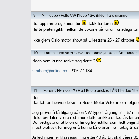
9
Min klubb
/
Follo VW Klubb
/
Sv: Bilder fra cruisinger.
Bra opp møte og kanon tur
takk for turen
Hørte praten gikk mellom de voksne på tur om onsdags tur 
Ikke glem Oslo motor show på Lillestrøm 25 - 27 oktober
10
Forum
/
Hva skjer?
/
Sv: Rød Boble ønskes LÅNT lørdag 
Noen som kunne tenke seg dette ?
strahorn@online.no
- 906 77 134
11
Forum
/
Hva skjer?
/
Rød Boble ønskes LÅNT lørdag 19 
Hei.
Har fått en henvendelse fra Norsk Motor Veteran om følgen
Jeg prøver å få tilgang på en VW type 1 årgang 61 - 67 i fin o
Helst bør bilen være rød, men dette er ikke et fastlås krite
Det viktigste er at bilen er fin og fremstiller som helt original
mest praktisk for meg er å kunne låne bilen fra fredag til 
Anledningen er klassesamling etter 40 år. Dit skal våres 81