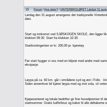
15
Forum
/
Hva skjer?
/
VINTERBROLØPET Lørdag 31.augu
Lørdag den 31.august arrangeres det tradisjonelle Vinterbrol
dato.
Start og innkomst ved SJØSKOGEN SKOLE, den ligger like no
klokken 09:30. Start fra klokken 10.30.
Startkontingenten er kr. 200,00 pr. kjøretøy.
Før start hygger vi oss med en bilprat med andre med sa
ekvipasje.
Løypa på ca. 60 km. går i områdene syd og øst i Follo. Und
Siden annenhver bil kjører løypa med og mot sola, vil vete
Kjøpesenteret og lokale bedrifter gir fine hovedpremier til 
startnummer. Gratis kaffe/brus og kaker til alle deltakerne 