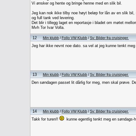
Vi ønsker og hente og bringe henne med en slik bil.
Jeg kan nok ikke tilby noe høyt beløp for lån av en slik bi
og full tank ved levering.
Det blir i tillegg laget en reportasje i bladet om møtet mel
Mvh Tor Ivar Volla.
12
Min klubb
/
Follo VW Klubb
/
Sv: Bilder fra cruisinger.
Jeg har ikke nevnt noe dato. sa vel at jeg kunne tenkt meg 
13
Min klubb
/
Follo VW Klubb
/
Sv: Bilder fra cruisinger.
Den søndagen passet lit dårlig for meg, men skal prøve. Det 
14
Min klubb
/
Follo VW Klubb
/
Sv: Bilder fra cruisinger.
Takk for turen!!
kunne egentlig tenkt meg en søndags-høs