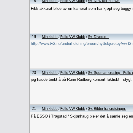
18
Min klubb
/
Follo VW Klubb
/
Sv: New kid in town.
Fikk akkurat bilde av en kamerat som har kjøpt seg buggy i
19
Min klubb
/
Follo VW Klubb
/
Sv: Diverse...
http://www.tv2.no/underholdning/broom/nyttekjoretoy/vw-t2-
20
Min klubb
/
Follo VW Klubb
/
Sv: Spontan crusing - Foll
jeg hadde tenkt å på Rune Rudberg konsert faktisk! stygt å
21
Min klubb
/
Follo VW Klubb
/
Sv: Bilder fra cruisinger.
På ESSO i Trøgstad / Skjønhaug pleier det å samle seg en del