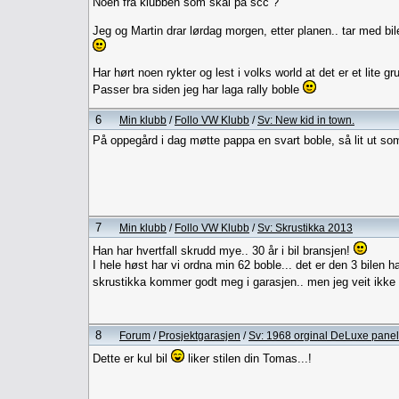
Noen fra klubben som skal på scc ?
Jeg og Martin drar lørdag morgen, etter planen.. tar med bile
Har hørt noen rykter og lest i volks world at det er et lite 
Passer bra siden jeg har laga rally boble
6
Min klubb
/
Follo VW Klubb
/
Sv: New kid in town.
På oppegård i dag møtte pappa en svart boble, så lit ut som e
7
Min klubb
/
Follo VW Klubb
/
Sv: Skrustikka 2013
Han har hvertfall skrudd mye.. 30 år i bil bransjen!
I hele høst har vi ordna min 62 boble... det er den 3 bile
skrustikka kommer godt meg i garasjen.. men jeg veit ikke 
8
Forum
/
Prosjektgarasjen
/
Sv: 1968 orginal DeLuxe panel
Dette er kul bil
liker stilen din Tomas...!