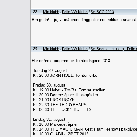
22
Min klubb
/
Follo VW Klubb
/
Sv: SCC 2013
Bra gutta!! ja, vi må ordne flagg eller noe reklame snares
23
Min klubb
/
Follo VW Klubb
/
Sv: Spontan crusing - Foll
Her er årets program for Tomterdagene 2013:
Torsdag 29. august
Kl. 20.00 JØRN HOEL, Tomter kirke
Fredag 30. august
Kl. 19.00 Hobøl - Trø/Bå, Tomter stadion
Kl. 20.00 Dørene åpner til bakgården
Kl. 21.00 FROSTRØYK
Kl. 22.30 THE TEDDYBEARS
Kl. 00.30 THE LUCKY BULLETS
Lørdag 31. august
Kl. 10.00 Markedet åpner
Kl. 14.00 THE MAGIC MAN, Gratis familieshow i bakgård
Kl. 16.00 OLABIL-LØPET 2013