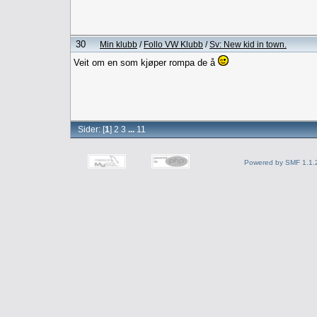
30
Min klubb
/
Follo VW Klubb
/
Sv: New kid in town.
Veit om en som kjøper rompa de å
Sider: [
1
]
2
3
...
11
Powered by SMF 1.1.