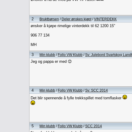
2
Bruktbørsen
/
Deler ønskes kjøpt
/
VINTERDEKK
ønsker å kjøpe rimelige vinterdekk til 62 1200 15"
906 77 134
MH
3
Min klubb
/
Follo VW Klubb
/
Sv: Julebord Svartskog Land
Jeg og pappa er med 😊
4
Min klubb
/
Follo VW Klubb
/
Sv: SCC 2014
Det blir spennende å fylle trekkspillet med tomflasker
ho
5
Min klubb
/
Follo VW Klubb
/
SCC 2014