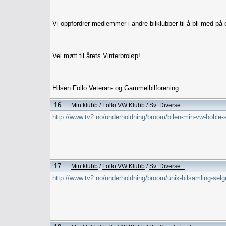
Vi oppfordrer medlemmer i andre bilklubber til å bli med på
Vel møtt til årets Vinterbroløp!
Hilsen Follo Veteran- og Gammelbilforening
16
Min klubb
/
Follo VW Klubb
/
Sv: Diverse...
http://www.tv2.no/underholdning/broom/bilen-min-vw-boble
17
Min klubb
/
Follo VW Klubb
/
Sv: Diverse...
http://www.tv2.no/underholdning/broom/unik-bilsamling-sel