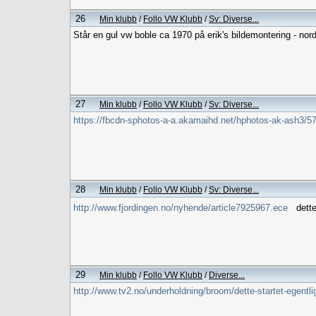
26
Min klubb
/
Follo VW Klubb
/
Sv: Diverse...
Står en gul vw boble ca 1970 på erik's bildemontering - nord
27
Min klubb
/
Follo VW Klubb
/
Sv: Diverse...
https://fbcdn-sphotos-a-a.akamaihd.net/hphotos-ak-ash3
28
Min klubb
/
Follo VW Klubb
/
Sv: Diverse...
http://www.fjordingen.no/nyhende/article7925967.ece
dette 
29
Min klubb
/
Follo VW Klubb
/
Diverse...
http://www.tv2.no/underholdning/broom/dette-startet-egen