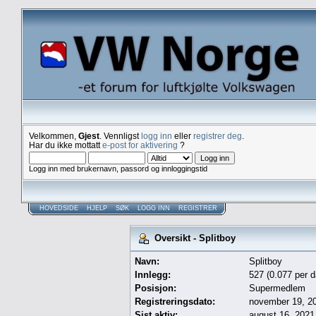
Velkommen,
Gjest
. Vennligst
logg inn
eller
registrer deg
.
Har du ikke mottatt
e-post for aktivering
?
Logg inn med brukernavn, passord og innloggingstid
HOVEDSIDE
HJELP
SØK
LOGG INN
REGISTRER
Oversikt - Splitboy
Navn:
Splitboy
Innlegg:
527 (0.077 per d
Posisjon:
Supermedlem
Registreringsdato:
november 19, 20
Sist aktiv:
august 16, 2021