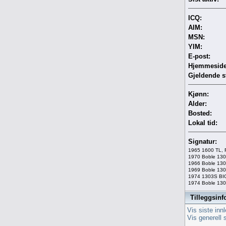
ICQ:
AIM:
MSN:
YIM:
E-post:
Hjemmeside
Gjeldende s
Kjønn:
Alder:
Bosted:
Lokal tid:
Signatur:
1965 1600 TL, 
1970 Boble 1300
1966 Boble 130
1969 Boble 1300
1974 1303S BIG
1974 Boble 1303
Tilleggsinf
Vis siste inn
Vis generell 