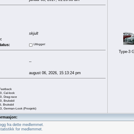
skjult
:
tatus:
Utlogget
Type-3 G
--
august 06, 2026, 15:13:24 pm
Fastback
, Cal-look
0, Drag-race
, Bruksbil
, Bruksbil
, German-Look (Prosjekt)
ormasjon:
legg fra dette medlemmet.
statistikk for medlemmet.