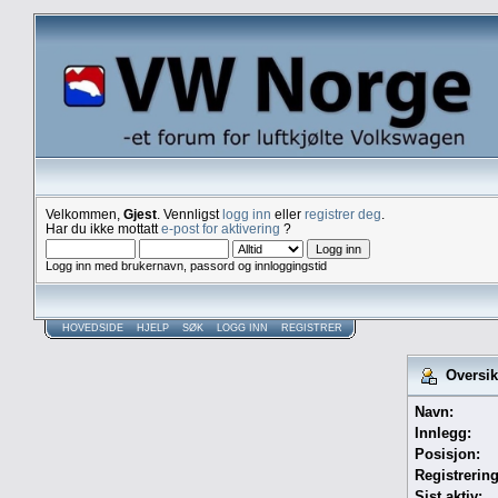
Velkommen,
Gjest
. Vennligst
logg inn
eller
registrer deg
.
Har du ikke mottatt
e-post for aktivering
?
Logg inn med brukernavn, passord og innloggingstid
HOVEDSIDE
HJELP
SØK
LOGG INN
REGISTRER
Oversik
Navn:
Innlegg:
Posisjon:
Registrerin
Sist aktiv: