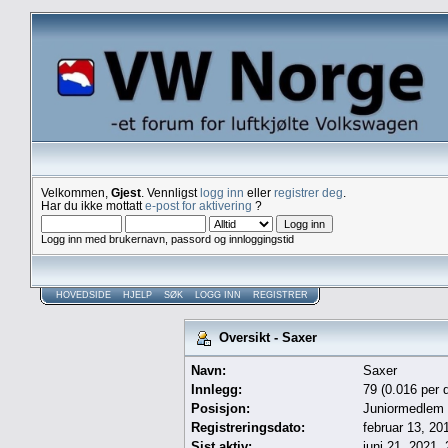
Velkommen,
Gjest
. Vennligst
logg inn
eller
registrer deg
.
Har du ikke mottatt
e-post for aktivering
?
Logg inn med brukernavn, passord og innloggingstid
HOVEDSIDE
HJELP
SØK
LOGG INN
REGISTRER
Oversikt - Saxer
Navn:
Saxer
Innlegg:
79 (0.016 per 
Posisjon:
Juniormedlem
Registreringsdato:
februar 13, 20
Sist aktiv:
juni 21, 2021,