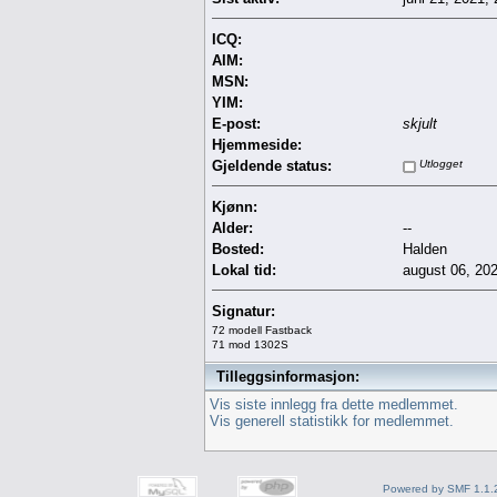
ICQ:
AIM:
MSN:
YIM:
E-post:
skjult
Hjemmeside:
Gjeldende status:
Utlogget
Kjønn:
Alder:
--
Bosted:
Halden
Lokal tid:
august 06, 20
Signatur:
72 modell Fastback
71 mod 1302S
Tilleggsinformasjon:
Vis siste innlegg fra dette medlemmet.
Vis generell statistikk for medlemmet.
Powered by SMF 1.1.