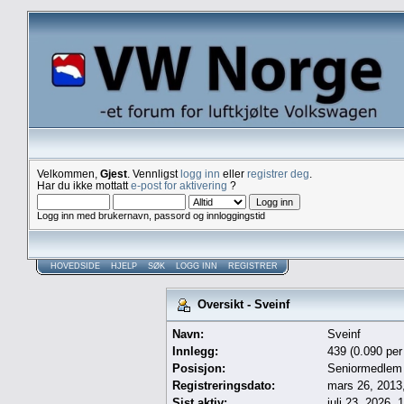
Velkommen,
Gjest
. Vennligst
logg inn
eller
registrer deg
.
Har du ikke mottatt
e-post for aktivering
?
Logg inn med brukernavn, passord og innloggingstid
HOVEDSIDE
HJELP
SØK
LOGG INN
REGISTRER
Oversikt - Sveinf
Navn:
Sveinf
Innlegg:
439 (0.090 per
Posisjon:
Seniormedlem
Registreringsdato:
mars 26, 2013
Sist aktiv:
juli 23, 2026,