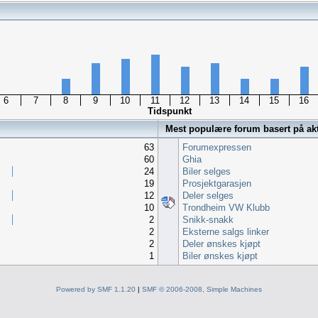
6
7
8
9
10
11
12
13
14
15
16
Tidspunkt
Mest populære forum basert på akti
63
Forumexpressen
60
Ghia
24
Biler selges
19
Prosjektgarasjen
12
Deler selges
10
Trondheim VW Klubb
2
Snikk-snakk
2
Eksterne salgs linker
2
Deler ønskes kjøpt
1
Biler ønskes kjøpt
Powered by SMF 1.1.20
|
SMF © 2006-2008, Simple Machines