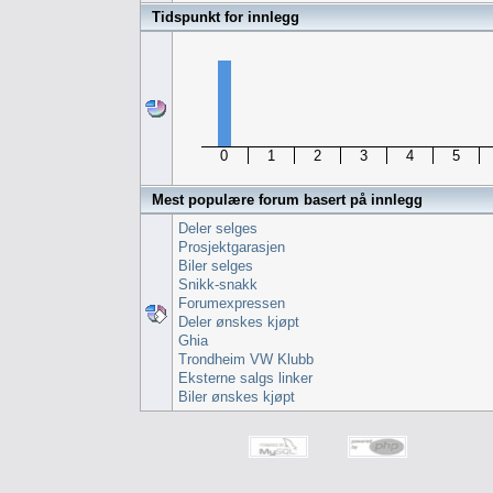
Tidspunkt for innlegg
0
1
2
3
4
5
Mest populære forum basert på innlegg
Deler selges
Prosjektgarasjen
Biler selges
Snikk-snakk
Forumexpressen
Deler ønskes kjøpt
Ghia
Trondheim VW Klubb
Eksterne salgs linker
Biler ønskes kjøpt