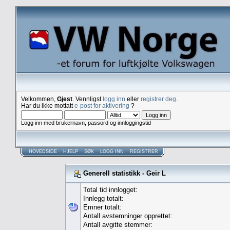
Velkommen,
Gjest
. Vennligst
logg inn
eller
registrer deg
.
Har du ikke mottatt
e-post for aktivering
?
Logg inn med brukernavn, passord og innloggingstid
HOVEDSIDE
HJELP
SØK
LOGG INN
REGISTRER
Generell statistikk - Geir L
Total tid innlogget:
Innlegg totalt:
Emner totalt:
Antall avstemninger opprettet:
Antall avgitte stemmer: