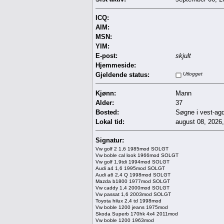
ICQ:
AIM:
MSN:
YIM:
E-post:
skjult
Hjemmeside:
Gjeldende status:
Utlogget
Kjønn:
Mann
Alder:
37
Bosted:
Søgne i vest-ag
Lokal tid:
august 08, 2026
Signatur:
Vw golf 2 1,6 1985mod SOLGT
Vw boble cal look 1966mod SOLGT
Vw golf 1,9tdi 1994mod SOLGT
Audi a4 1,6 1995mod SOLGT
Audi a6 2,4 Q 1998mod SOLGT
Mazda b1800 1977mod SOLGT
Vw caddy 1,4 2000mod SOLGT
Vw passat 1,6 2003mod SOLGT
Toyota hilux 2,4 td 1998mod
Vw boble 1200 jeans 1975mod
Skoda Superb 170hk 4x4 2011mod
Vw boble 1200 1963mod