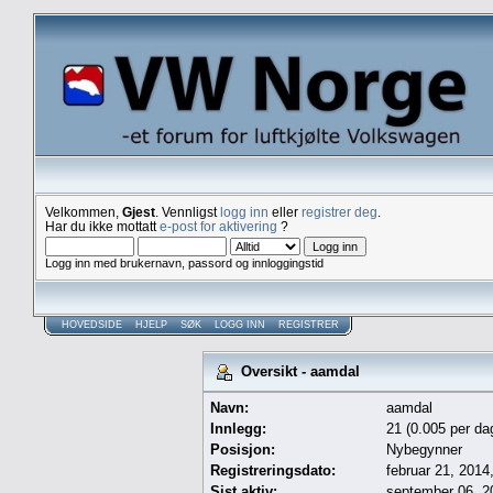
Velkommen,
Gjest
. Vennligst
logg inn
eller
registrer deg
.
Har du ikke mottatt
e-post for aktivering
?
Logg inn med brukernavn, passord og innloggingstid
HOVEDSIDE
HJELP
SØK
LOGG INN
REGISTRER
Oversikt - aamdal
Navn:
aamdal
Innlegg:
21 (0.005 per da
Posisjon:
Nybegynner
Registreringsdato:
februar 21, 2014
Sist aktiv:
september 06, 2