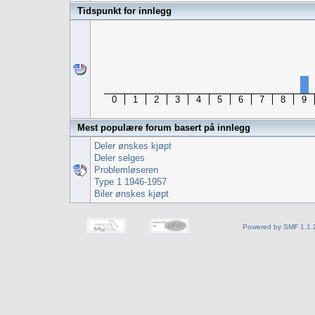
Tidspunkt for innlegg
0
1
2
3
4
5
6
7
8
9
Mest populære forum basert på innlegg
Deler ønskes kjøpt
Deler selges
Problemløseren
Type 1 1946-1957
Biler ønskes kjøpt
Powered by SMF 1.1.