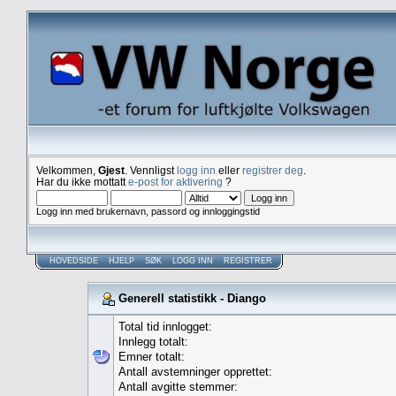
Velkommen,
Gjest
. Vennligst
logg inn
eller
registrer deg
.
Har du ikke mottatt
e-post for aktivering
?
Logg inn med brukernavn, passord og innloggingstid
HOVEDSIDE
HJELP
SØK
LOGG INN
REGISTRER
Generell statistikk - Diango
Total tid innlogget:
Innlegg totalt:
Emner totalt:
Antall avstemninger opprettet:
Antall avgitte stemmer: