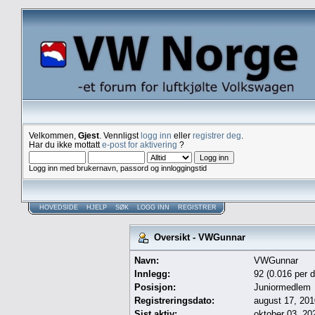
Velkommen,
Gjest
. Vennligst
logg inn
eller
registrer deg
.
Har du ikke mottatt
e-post for aktivering
?
Logg inn med brukernavn, passord og innloggingstid
HOVEDSIDE
HJELP
SØK
LOGG INN
REGISTRER
Oversikt - VWGunnar
Navn:
VWGunnar
Innlegg:
92 (0.016 per d
Posisjon:
Juniormedlem
Registreringsdato:
august 17, 201
Sist aktiv:
oktober 03, 20