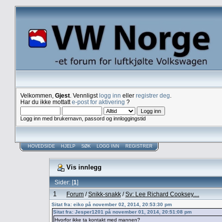
Velkommen,
Gjest
. Vennligst
logg inn
eller
registrer deg
.
Har du ikke mottatt
e-post for aktivering
?
Logg inn med brukernavn, passord og innloggingstid
HOVEDSIDE
HJELP
SØK
LOGG INN
REGISTRER
Vis innlegg
Sider: [
1
]
1
Forum
/
Snikk-snakk
/
Sv: Lee Richard Cooksey....
Sitat fra: eiko på november 02, 2014, 20:53:30 pm
Sitat fra: Jesper1201 på november 01, 2014, 20:51:08 pm
Hvorfor ikke ta kontakt med mannen?