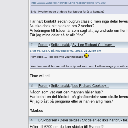
http://www.vwnorge.no/index.php?action=profile;u=3250
Enig. Hvorfor legge ut dette her istedet for å ta kontakt?
Har haft kontakt sedan bugrun classic men inga delar lever
Nu ska dock allt skickas om 2 veckor?
Anledningen till tråden är som sagt att jag undrade om fler 
Får jag mina delar så är allt "fine"...
2
Forum
/
Snikk-snakk
/
Sv: Lee Richard Cooksey....
Sitat fra: Lee.C på november 01, 2014, 21:22:59 pm
Hey dude.... I did reply to your message
Your fenders & bonnet will be shipped soon and I will message you with a 
Time will tell.....
3
Forum
/
Snikk-snakk
/
Lee Richard Cooksey....
Någon som vet vart den mannen håller hus?
Har betalt en del förskott på glasfiberdelar som skulle lever
Är jag blåst på pengarna eller är han en ärlig man?
/Markus
4
Bruktbørsen
/
Deler selges
/
Sv: deler jeg ikke har bruk for.
Höjer till 6200 om du kan skicka till Sverige?