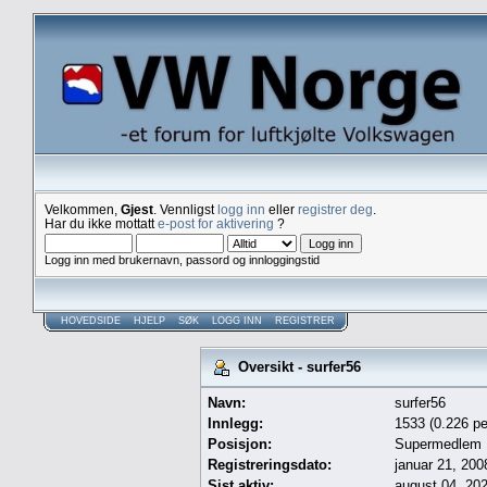
Velkommen,
Gjest
. Vennligst
logg inn
eller
registrer deg
.
Har du ikke mottatt
e-post for aktivering
?
Logg inn med brukernavn, passord og innloggingstid
HOVEDSIDE
HJELP
SØK
LOGG INN
REGISTRER
Oversikt - surfer56
Navn:
surfer56
Innlegg:
1533 (0.226 pe
Posisjon:
Supermedlem
Registreringsdato:
januar 21, 200
Sist aktiv:
august 04, 20