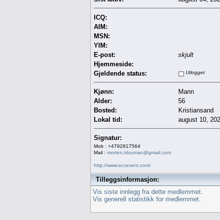
ICQ:
AIM:
MSN:
YIM:
E-post:
skjult
Hjemmeside:
Gjeldende status:
Utlogget
Kjønn:
Mann
Alder:
56
Bosted:
Kristiansand
Lokal tid:
august 10, 20
Signatur:
Mob : +4792817564
Mail :
morten.klouman@gmail.com
http://www.sccevent.com/
Tilleggsinformasjon:
Vis siste innlegg fra dette medlemmet.
Vis generell statistikk for medlemmet.