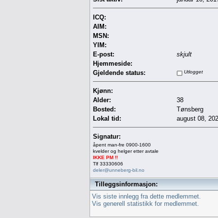
ICQ:
AIM:
MSN:
YIM:
E-post:
skjult
Hjemmeside:
Gjeldende status:
Utlogget
Kjønn:
Alder:
38
Bosted:
Tønsberg
Lokal tid:
august 08, 20
Signatur:
åpent man-fre 0900-1600
kvelder og helger etter avtale
IKKE PM !!
Tlf 33330606
deler@unneberg-bil.no
Tilleggsinformasjon:
Vis siste innlegg fra dette medlemmet.
Vis generell statistikk for medlemmet.