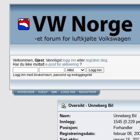
Velkommen,
Gjest
. Vennligst
logg inn
eller
registrer deg
.
Har du ikke mottatt
e-post for aktivering
?
Logg inn med brukernavn, passord og innloggingstid
HOVEDSIDE
HJELP
SØK
LOGG INN
REGISTRER
Oversikt - Unneberg Bil
Navn:
Unneberg Bil
Innlegg:
1545 (0.229 pe
Posisjon:
Forhandler
Registreringsdato:
februar 08, 20
Sist aktiv:
januar 16, 201