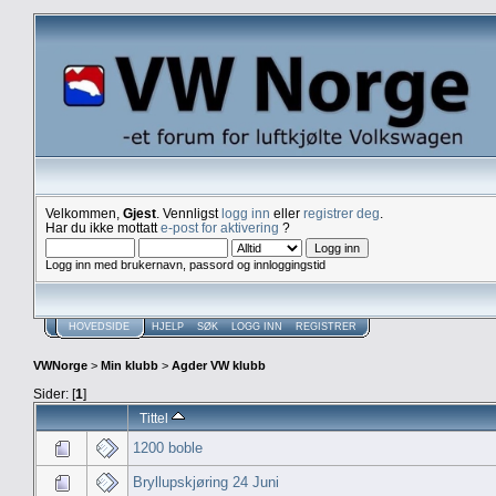
Velkommen,
Gjest
. Vennligst
logg inn
eller
registrer deg
.
Har du ikke mottatt
e-post for aktivering
?
Logg inn med brukernavn, passord og innloggingstid
HOVEDSIDE
HJELP
SØK
LOGG INN
REGISTRER
VWNorge
>
Min klubb
>
Agder VW klubb
Sider: [
1
]
Tittel
1200 boble
Bryllupskjøring 24 Juni