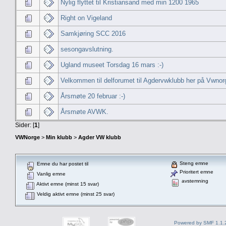
Nylig flyttet til Kristiansand med min 1200 1965
Right on Vigeland
Samkjøring SCC 2016
sesongavslutning.
Ugland museet Torsdag 16 mars :-)
Velkommen til delforumet til Agdervwklubb her på Vwnor
Årsmøte 20 februar :-)
Årsmøte AVWK.
Sider: [
1
]
VWNorge
>
Min klubb
>
Agder VW klubb
Steng emne
Emne du har postet til
Prioritert emne
Vanlig emne
avstemning
Aktivt emne (minst 15 svar)
Veldig aktivt emne (minst 25 svar)
Powered by SMF 1.1.