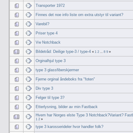
Transporter 1972
Finnes det noe info liste om extra utstyr til variant?
Varebil?
Priser type 4
Vw Notchback
Bildetråd: Deilige type-3 / type-4
«
1
2
...
8
9
»
Orginalhjul type 3
type 3 glassfiberskjermer
Fjerne orginal åndeboks fra "foten"
Div type 3
Felger til type 3?
Etterlysning, bilder av min Fastback
Hvem har Norges elste Type 3 Notchback?Variant? Fas
1
2
»
type 3 karosserideler hvor handler folk?