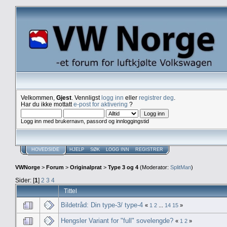
Velkommen,
Gjest
. Vennligst
logg inn
eller
registrer deg
.
Har du ikke mottatt
e-post for aktivering
?
Logg inn med brukernavn, passord og innloggingstid
HOVEDSIDE
HJELP
SØK
LOGG INN
REGISTRER
VWNorge
>
Forum
>
Originalprat
>
Type 3 og 4
(Moderator:
SplitMan
)
Sider: [
1
]
2
3
4
Tittel
Bildetråd: Din type-3/ type-4
«
1
2
...
14
15
»
Hengsler Variant for "full" sovelengde?
«
1
2
»