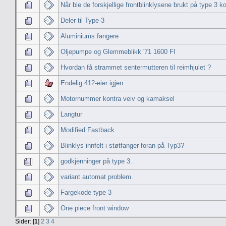
Når ble de forskjellige frontblinklysene brukt på type 3 k
Deler til Type-3
Aluminiums fangere
Oljepumpe og Glemmeblikk '71 1600 FI
Hvordan få strammet sentermutteren til reimhjulet ?
Endelig 412-eier igjen
Motornummer kontra veiv og kamaksel
Langtur
Modified Fastback
Blinklys innfelt i støtfanger foran på Typ3?
godkjenninger på type 3..
variant automat problem.
Fargekode type 3
One piece front window
Sider: [
1
]
2
3
4