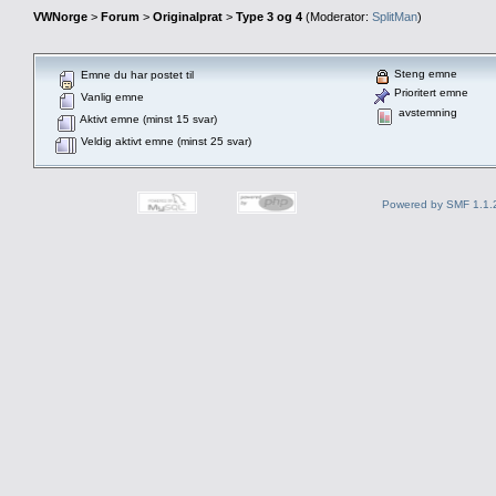
VWNorge
>
Forum
>
Originalprat
>
Type 3 og 4
(Moderator:
SplitMan
)
Steng emne
Emne du har postet til
Prioritert emne
Vanlig emne
avstemning
Aktivt emne (minst 15 svar)
Veldig aktivt emne (minst 25 svar)
Powered by SMF 1.1.