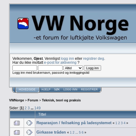
Velkommen,
Gjest
. Vennligst
logg inn
eller
registrer deg
.
Har du ikke mottatt
e-post for aktivering
?
Logg inn med brukernavn, passord og innloggingstid
HOVEDSIDE
HJELP
SØK
LOGG INN
REGISTRER
VWNorge
>
Forum
>
Teknisk, teori og praksis
Sider: [
1
]
2
3
...
149
Tittel
Reparasjon / feilsøking på ladesystemet
«
1
2
3
4
»
Girkasse tråden
«
1
2
...
5
6
»