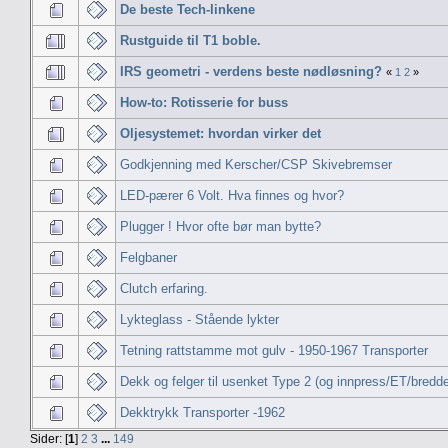
De beste Tech-linkene
Rustguide til T1 boble.
IRS geometri - verdens beste nødløsning?
«
1
2
»
How-to: Rotisserie for buss
Oljesystemet: hvordan virker det
Godkjenning med Kerscher/CSP Skivebremser
LED-pærer 6 Volt. Hva finnes og hvor?
Plugger ! Hvor ofte bør man bytte?
Felgbaner
Clutch erfaring.
Lykteglass - Stående lykter
Tetning rattstamme mot gulv - 1950-1967 Transporter
Dekk og felger til usenket Type 2 (og innpress/ET/bredd
Dekktrykk Transporter -1962
Sider: [
1
]
2
3
...
149