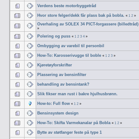
Verdens beste motorbyggetråd
Hvor store felger/dekk får plass bak på bobla.
«
1
2
»
Overhaling av SOLEX 34 PICT-forgassere (billedtråd)
»
Polering og puss
«
1
2
3
4
»
Ombygging av varebil til personbil
How-To: Karosserivugge til boble
«
1
2
3
»
Kjøretøyforskrifter
Plassering av bensinfilter
behandling av bensintank?
Slik fikser man rust i bakre hjulhusbrønn.
How-to: Full flow
«
1
2
»
Bensinsystem design
How-To: Skifta Varmekanalar på Bobla
«
1
2
»
Bytte av støtfanger feste på type 1