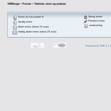
VWNorge
>
Forum
>
Teknisk, teori og praksis
Steng emne
Emne du har postet til
Prioritert emne
Vanlig emne
avstemning
Aktivt emne (minst 15 svar)
Veldig aktivt emne (minst 25 svar)
Powered by SMF 1.1.