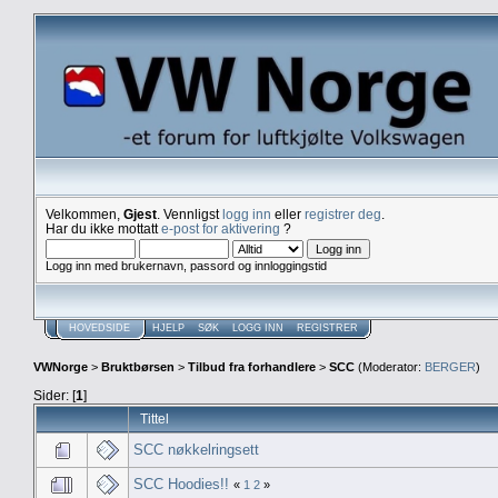
Velkommen,
Gjest
. Vennligst
logg inn
eller
registrer deg
.
Har du ikke mottatt
e-post for aktivering
?
Logg inn med brukernavn, passord og innloggingstid
HOVEDSIDE
HJELP
SØK
LOGG INN
REGISTRER
VWNorge
>
Bruktbørsen
>
Tilbud fra forhandlere
>
SCC
(Moderator:
BERGER
)
Sider: [
1
]
Tittel
SCC nøkkelringsett
SCC Hoodies!!
«
1
2
»