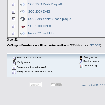
SCC 2009 Dash Plaque!!
SCC 2009 DVD!
SCC 2010 t-shirt & dash plaque
SCC 2010 DVD!!
Nye SCC produkter
Sider: [
1
]
VWNorge
>
Bruktbørsen
>
Tilbud fra forhandlere
>
SCC
(Moderator:
BERGER
)
Steng emne
Emne du har postet til
Prioritert emne
Vanlig emne
avstemning
Aktivt emne (minst 15 svar)
Veldig aktivt emne (minst 25 svar)
Powered by SMF 1.1.