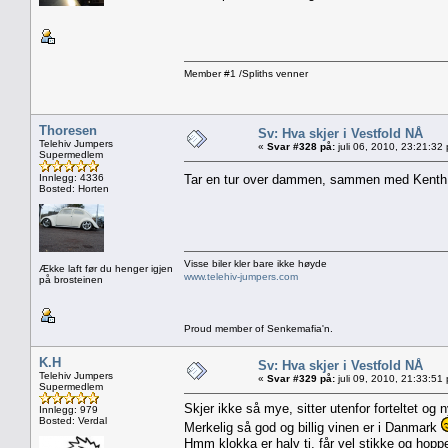
Member #1 /Spliths venner
Thoresen
Sv: Hva skjer i Vestfold NÅ
Telehiv Jumpers
«
Svar #328 på:
juli 06, 2010, 23:21:32
Supermedlem
Innlegg: 4336
Tar en tur over dammen, sammen med Kenth 
Bosted: Horten
Visse biler kler bare ikke høyde
Ække laft før du henger igjen
www.telehiv-jumpers.com
på brosteinen
Proud member of Senkemafia'n.
K.H
Sv: Hva skjer i Vestfold NÅ
Telehiv Jumpers
«
Svar #329 på:
juli 09, 2010, 21:33:51
Supermedlem
Skjer ikke så mye, sitter utenfor forteltet og n
Innlegg: 979
Bosted: Verdal
Merkelig så god og billig vinen er i Danmark
Hmm klokka er halv ti, får vel stikke og hopp