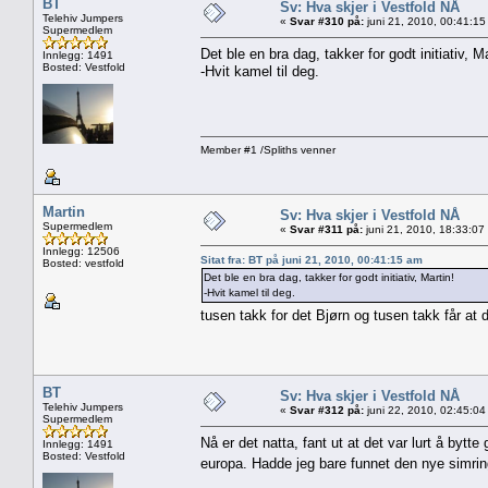
BT
Sv: Hva skjer i Vestfold NÅ
Telehiv Jumpers
«
Svar #310 på:
juni 21, 2010, 00:41:15
Supermedlem
Det ble en bra dag, takker for godt initiativ, Ma
Innlegg: 1491
Bosted: Vestfold
-Hvit kamel til deg.
Member #1 /Spliths venner
Martin
Sv: Hva skjer i Vestfold NÅ
Supermedlem
«
Svar #311 på:
juni 21, 2010, 18:33:07
Innlegg: 12506
Sitat fra: BT på juni 21, 2010, 00:41:15 am
Bosted: vestfold
Det ble en bra dag, takker for godt initiativ, Martin!
-Hvit kamel til deg.
tusen takk for det Bjørn og tusen takk får at 
BT
Sv: Hva skjer i Vestfold NÅ
Telehiv Jumpers
«
Svar #312 på:
juni 22, 2010, 02:45:04
Supermedlem
Nå er det natta, fant ut at det var lurt å bytte 
Innlegg: 1491
Bosted: Vestfold
europa. Hadde jeg bare funnet den nye simring