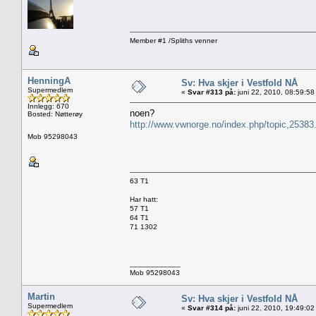
Member #1 /Spliths venner
HenningA
Sv: Hva skjer i Vestfold NÅ
Supermedlem
«
Svar #313 på:
juni 22, 2010, 08:59:58
Innlegg: 670
noen?
Bosted: Nøtterøy
http://www.vwnorge.no/index.php/topic,25383
Mob 95298043
63 T1
Har hatt:
57 T1
64 T1
71 1302
____________
Mob 95298043
Martin
Sv: Hva skjer i Vestfold NÅ
Supermedlem
«
Svar #314 på:
juni 22, 2010, 19:49:02