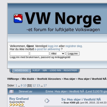
Velkommen,
Gjest
. Vennligst
logg inn
eller
registrer deg
.
Har du ikke mottatt
e-post for aktivering
?
Logg inn med brukernavn, passord og innloggingstid
HOVEDSIDE
HJELP
SØK
LOGG INN
REGISTRER
VWNorge
>
Min klubb
>
Vestfold Aircoolers
>
Hva skjer
>
Hva skjer i Vestfold NÅ
Sider:
1
...
9
10
[
11
]
12
13
...
17
Skrevet av
Emne: Hva skjer i Vestfold NÅ (Lest 510078 ga
Roy Grelland
Sv: Hva skjer i Vestfold NÅ
Supermedlem
«
Svar #300 på:
juni 06, 2010, 22:44:23