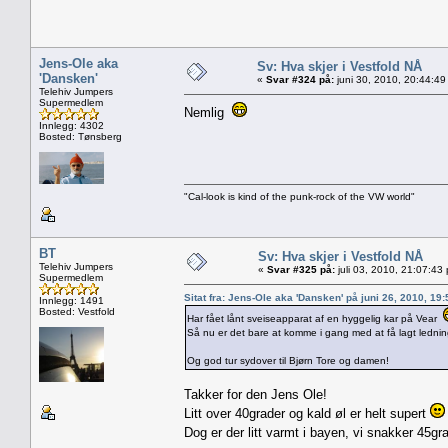
Jens-Ole aka
Sv: Hva skjer i Vestfold NÅ
'Dansken'
«
Svar #324 på:
juni 30, 2010, 20:44:49
Telehiv Jumpers
Supermedlem
Nemlig
Innlegg: 4302
Bosted: Tønsberg
"Cal-look is kind of the punk-rock of the VW world"
BT
Sv: Hva skjer i Vestfold NÅ
Telehiv Jumpers
«
Svar #325 på:
juli 03, 2010, 21:07:43
Supermedlem
Sitat fra: Jens-Ole aka 'Dansken' på juni 26, 2010, 19
Innlegg: 1491
Bosted: Vestfold
Har fået lånt sveiseapparat af en hyggelig kar på Vear
Så nu er det bare at komme i gang med at få lagt lednin
Og god tur sydover til Bjørn Tore og damen!
Takker for den Jens Ole!
Litt over 40grader og kald øl er helt supert
Dog er der litt varmt i bayen, vi snakker 45gr