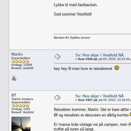
Lykke til med fastbacken.
God sommer Vestfold!
Member #1 /Spliths venner
Martin
Sv: Hva skjer i Vestfold NÅ
Supermedlem
«
Svar #326 på:
juli 03, 2010, 22:22:34
Innlegg: 12506
Bosted: vestfold
hey hey B-man hvor er reisebrevet
BT
Sv: Hva skjer i Vestfold NÅ
Telehiv Jumpers
«
Svar #327 på:
juli 04, 2010, 13:19:20
Supermedlem
Innlegg: 1491
Reisebrev kommer, Martin. Det er bare altfor
Bosted: Vestfold
Øl og reisebrev er dessuten en dårlig kombo
Er masse kule vintage vw på campen, men iPh
truffet på turen så langt.