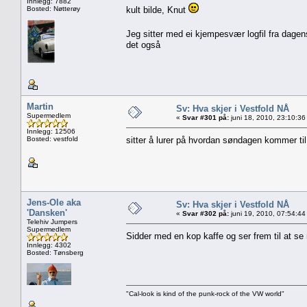
Innlegg: 7882
Bosted: Nøtterøy
kult bilde, Knut
Jeg sitter med ei kjempesvær logfil fra dagen
det også
Martin
Sv: Hva skjer i Vestfold NÅ
Supermedlem
«
Svar #301 på:
juni 18, 2010, 23:10:36
Innlegg: 12506
Bosted: vestfold
sitter å lurer på hvordan søndagen kommer til
Jens-Ole aka
Sv: Hva skjer i Vestfold NÅ
'Dansken'
«
Svar #302 på:
juni 19, 2010, 07:54:44
Telehiv Jumpers
Supermedlem
Sidder med en kop kaffe og ser frem til at se 
Innlegg: 4302
Bosted: Tønsberg
"Cal-look is kind of the punk-rock of the VW world"