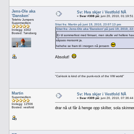
Jens-Ole aka
Sv: Hva skjer i Vestfold NÅ
'Dansken'
«
Svar #308 på:
juni 20, 2010, 01:19:51
Telehiv Jumpers
Supermedlem
Sitat fra: Martin på juni 19, 2010, 23:07:13 pm
Sitat fra: Jens-Ole aka 'Dansken' på juni 19, 2010, 2
Innlegg: 4302
Bosted: Tønsberg
Er til sommerfest med firmaet, men skulle vel hellere h
såpass morsomt ja.
hehehe se fram til i morgen nå jensern
Absolut!
"Cal-look is kind of the punk-rock of the VW world"
Martin
Sv: Hva skjer i Vestfold NÅ
Supermedlem
«
Svar #309 på:
juni 20, 2010, 07:36:44
Innlegg: 12506
Bosted: vestfold
drar nå ut får å henge opp skilter, sola skinn