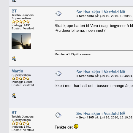
BT
Sv: Hva skjer i Vestfold NÅ
Telehiv Jumpers
«
Svar #303 på:
juni 19, 2010, 10:50:09
Supermedlem
Innlegg: 1491
Skal kjøpe batteri til Vera i dag, begynner å b
Bosted: Vestfold
-Vurderer biltema, noen imot?
Member #1 /Spliths venner
Martin
Sv: Hva skjer i Vestfold NÅ
Supermedlem
«
Svar #304 på:
juni 19, 2010, 13:46:04
Innlegg: 12506
Bosted: vestfold
ikke i mot. har hatt det i bussen i mange år 
BT
Sv: Hva skjer i Vestfold NÅ
Telehiv Jumpers
«
Svar #305 på:
juni 19, 2010, 19:10:02
Supermedlem
Innlegg: 1491
Tenkte det
Bosted: Vestfold