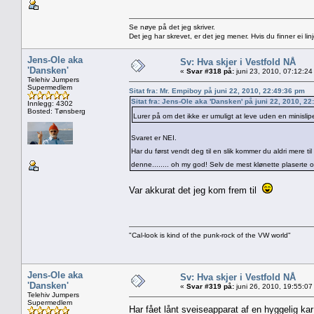
Se nøye på det jeg skriver.
Det jeg har skrevet, er det jeg mener. Hvis du finner ei l
Jens-Ole aka
Sv: Hva skjer i Vestfold NÅ
'Dansken'
«
Svar #318 på:
juni 23, 2010, 07:12:24
Telehiv Jumpers
Supermedlem
Sitat fra: Mr. Empiboy på juni 22, 2010, 22:49:36 pm
Sitat fra: Jens-Ole aka 'Dansken' på juni 22, 2010, 2
Innlegg: 4302
Bosted: Tønsberg
Lurer på om det ikke er umuligt at leve uden en minisl
Svaret er NEI.
Har du først vendt deg til en slik kommer du aldri mere ti
denne........ oh my god! Selv de mest klønette plaserte o
Var akkurat det jeg kom frem til
"Cal-look is kind of the punk-rock of the VW world"
Jens-Ole aka
Sv: Hva skjer i Vestfold NÅ
'Dansken'
«
Svar #319 på:
juni 26, 2010, 19:55:07
Telehiv Jumpers
Supermedlem
Har fået lånt sveiseapparat af en hyggelig k