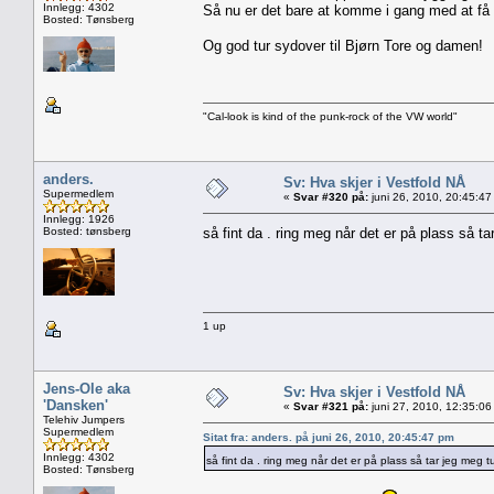
Innlegg: 4302
Så nu er det bare at komme i gang med at få l
Bosted: Tønsberg
Og god tur sydover til Bjørn Tore og damen!
"Cal-look is kind of the punk-rock of the VW world"
anders.
Sv: Hva skjer i Vestfold NÅ
Supermedlem
«
Svar #320 på:
juni 26, 2010, 20:45:47
Innlegg: 1926
Bosted: tønsberg
så fint da . ring meg når det er på plass så 
1 up
Jens-Ole aka
Sv: Hva skjer i Vestfold NÅ
'Dansken'
«
Svar #321 på:
juni 27, 2010, 12:35:06
Telehiv Jumpers
Supermedlem
Sitat fra: anders. på juni 26, 2010, 20:45:47 pm
Innlegg: 4302
så fint da . ring meg når det er på plass så tar jeg meg
Bosted: Tønsberg