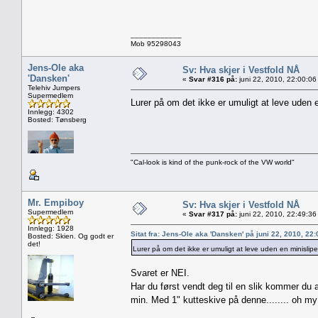
____________
Mob 95298043
Jens-Ole aka
Sv: Hva skjer i Vestfold NÅ
'Dansken'
«
Svar #316 på:
juni 22, 2010, 22:00:06
Telehiv Jumpers
Supermedlem
Lurer på om det ikke er umuligt at leve uden
Innlegg: 4302
Bosted: Tønsberg
"Cal-look is kind of the punk-rock of the VW world"
Mr. Empiboy
Sv: Hva skjer i Vestfold NÅ
Supermedlem
«
Svar #317 på:
juni 22, 2010, 22:49:36
Innlegg: 1928
Sitat fra: Jens-Ole aka 'Dansken' på juni 22, 2010, 22
Bosted: Skien. Og godt er
det!
Lurer på om det ikke er umuligt at leve uden en minisli
Svaret er NEI.
Har du først vendt deg til en slik kommer du a
min. Med 1" kutteskive på denne........ oh my