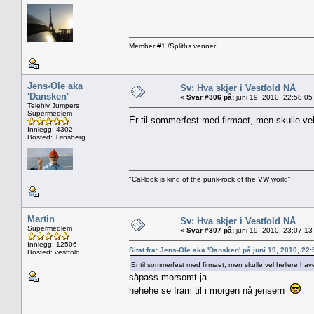
Member #1 /Spliths venner
Jens-Ole aka
Sv: Hva skjer i Vestfold NÅ
'Dansken'
«
Svar #306 på:
juni 19, 2010, 22:58:05
Telehiv Jumpers
Supermedlem
Er til sommerfest med firmaet, men skulle ve
Innlegg: 4302
Bosted: Tønsberg
"Cal-look is kind of the punk-rock of the VW world"
Martin
Sv: Hva skjer i Vestfold NÅ
Supermedlem
«
Svar #307 på:
juni 19, 2010, 23:07:13
Innlegg: 12506
Sitat fra: Jens-Ole aka 'Dansken' på juni 19, 2010, 22
Bosted: vestfold
Er til sommerfest med firmaet, men skulle vel hellere h
såpass morsomt ja.
hehehe se fram til i morgen nå jensern