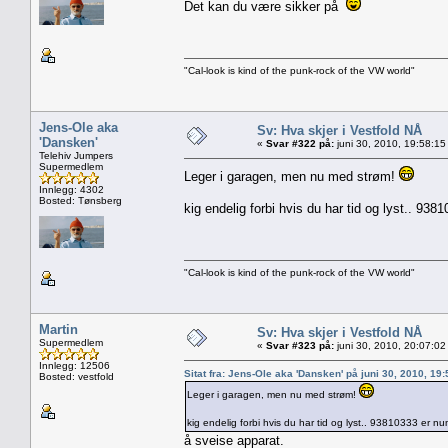
Det kan du være sikker på
"Cal-look is kind of the punk-rock of the VW world"
Jens-Ole aka
Sv: Hva skjer i Vestfold NÅ
'Dansken'
«
Svar #322 på:
juni 30, 2010, 19:58:15
Telehiv Jumpers
Supermedlem
Leger i garagen, men nu med strøm!
Innlegg: 4302
Bosted: Tønsberg
kig endelig forbi hvis du har tid og lyst.. 93
"Cal-look is kind of the punk-rock of the VW world"
Martin
Sv: Hva skjer i Vestfold NÅ
Supermedlem
«
Svar #323 på:
juni 30, 2010, 20:07:02
Innlegg: 12506
Sitat fra: Jens-Ole aka 'Dansken' på juni 30, 2010, 19
Bosted: vestfold
Leger i garagen, men nu med strøm!
kig endelig forbi hvis du har tid og lyst.. 93810333 er n
å sveise apparat.