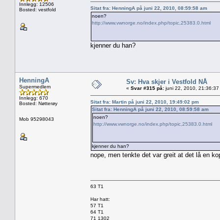
Innlegg: 12506
Sitat fra: HenningA på juni 22, 2010, 08:59:58 am
Bosted: vestfold
noen?
http://www.vwnorge.no/index.php/topic,25383.0.html
kjenner du han?
HenningA
Sv: Hva skjer i Vestfold NÅ
Supermedlem
«
Svar #315 på:
juni 22, 2010, 21:36:37
Innlegg: 670
Sitat fra: Martin på juni 22, 2010, 19:49:02 pm
Bosted: Nøtterøy
Sitat fra: HenningA på juni 22, 2010, 08:59:58 am
noen?
Mob 95298043
http://www.vwnorge.no/index.php/topic,25383.0.html
kjenner du han?
nope, men tenkte det var greit at det lå en ko
63 T1
Har hatt:
57 T1
64 T1
71 1302