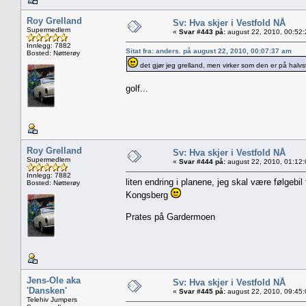
Roy Grelland
Sv: Hva skjer i Vestfold NÅ
Supermedlem
«
Svar #443 på:
august 22, 2010, 00:52
Innlegg: 7882
Sitat fra: anders. på august 22, 2010, 00:07:37 am
Bosted: Nøtterøy
det gjør jeg grelland, men virker som den er på halvst
golf...
Roy Grelland
Sv: Hva skjer i Vestfold NÅ
Supermedlem
«
Svar #444 på:
august 22, 2010, 01:12
Innlegg: 7882
liten endring i planene, jeg skal være følgebil 
Bosted: Nøtterøy
Kongsberg
Prates på Gardermoen
Jens-Ole aka
Sv: Hva skjer i Vestfold NÅ
'Dansken'
«
Svar #445 på:
august 22, 2010, 09:45
Telehiv Jumpers