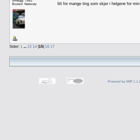
Innlegg: 7882
litt for mange ting som skjer i helgene for min d
Bosted: Nøtterøy
Sider:
1
...
13
14
[
15
]
16
17
Powered by SMF 1.1.