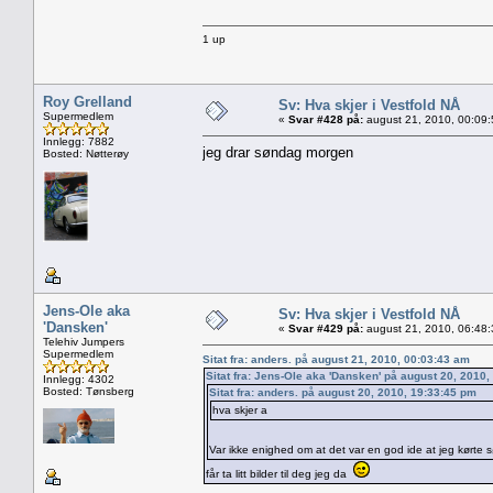
1 up
Roy Grelland
Sv: Hva skjer i Vestfold NÅ
Supermedlem
«
Svar #428 på:
august 21, 2010, 00:09
Innlegg: 7882
jeg drar søndag morgen
Bosted: Nøtterøy
Jens-Ole aka
Sv: Hva skjer i Vestfold NÅ
'Dansken'
«
Svar #429 på:
august 21, 2010, 06:48
Telehiv Jumpers
Supermedlem
Sitat fra: anders. på august 21, 2010, 00:03:43 am
Sitat fra: Jens-Ole aka 'Dansken' på august 20, 2010
Innlegg: 4302
Bosted: Tønsberg
Sitat fra: anders. på august 20, 2010, 19:33:45 pm
hva skjer a
Var ikke enighed om at det var en god ide at jeg kørt
får ta litt bilder til deg jeg da