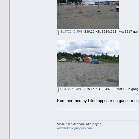
SL372246.JPG
(230.29 KB. 1229x922 - vist 1217 gang
SL372250.JPG
(215.15 KB. 984x738 - vist 1205 gange
Kommer med ny bilde oppdate en gang i mo
Visse biler kler bare ikke høyde
www.telehiv-jumpers.com