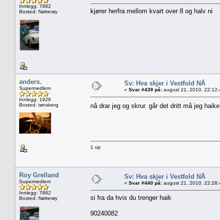
Innlegg: 7882
kjører herfra mellom kvart over 8 og halv ni
Bosted: Nøtterøy
anders.
Sv: Hva skjer i Vestfold NÅ
Supermedlem
«
Svar #439 på:
august 21, 2010, 22:12
Innlegg: 1926
Bosted: tønsberg
nå drar jeg og skrur. går det dritt må jeg haik
1 up
Roy Grelland
Sv: Hva skjer i Vestfold NÅ
Supermedlem
«
Svar #440 på:
august 21, 2010, 22:28
Innlegg: 7882
si fra da hvis du trenger haik
Bosted: Nøtterøy
90240082