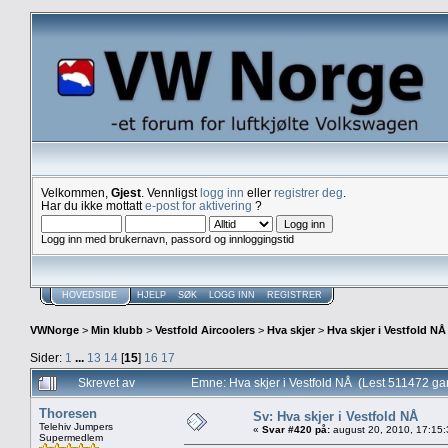
Velkommen,
Gjest
. Vennligst
logg inn
eller
registrer deg
.
Har du ikke mottatt
e-post for aktivering
?
Logg inn med brukernavn, passord og innloggingstid
HOVEDSIDE
HJELP
SØK
LOGG INN
REGISTRER
VWNorge
>
Min klubb
>
Vestfold Aircoolers
>
Hva skjer
>
Hva skjer i Vestfold NÅ
Sider:
1
...
13
14
[
15
]
16
17
Skrevet av
Emne: Hva skjer i Vestfold NÅ (Lest 511472 ga
Thoresen
Sv: Hva skjer i Vestfold NÅ
Telehiv Jumpers
«
Svar #420 på:
august 20, 2010, 17:15
Supermedlem