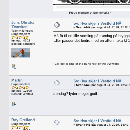
Proud member of Senkemafia'n
Jens-Ole aka
Sv: Hva skjer i Vestfold NÅ
'Dansken'
«
Svar #447 på:
august 24, 2010, 12:00
Telehiv Jumpers
Supermedlem
Må få til en lille samling på søndag på brygga
Eller passer det bedre med en aften i uka kl 
Innlegg: 4302
Bosted: Tønsberg
"Cal-look is kind of the punk-rock of the VW world"
Martin
Sv: Hva skjer i Vestfold NÅ
Supermedlem
«
Svar #448 på:
august 24, 2010, 16:48
Innlegg: 12506
søndag? lyder meget godt.
Bosted: vestfold
Roy Grelland
Sv: Hva skjer i Vestfold NÅ
Supermedlem
«
Svar #449 på:
august 24, 2010, 18:49