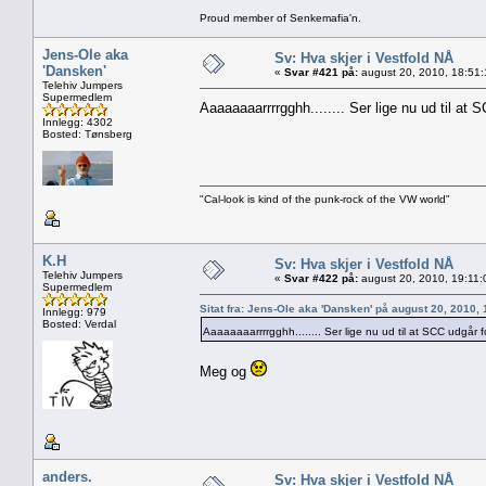
Proud member of Senkemafia'n.
Jens-Ole aka
Sv: Hva skjer i Vestfold NÅ
'Dansken'
«
Svar #421 på:
august 20, 2010, 18:51:
Telehiv Jumpers
Supermedlem
Aaaaaaaarrrrgghh........ Ser lige nu ud til at
Innlegg: 4302
Bosted: Tønsberg
"Cal-look is kind of the punk-rock of the VW world"
K.H
Sv: Hva skjer i Vestfold NÅ
Telehiv Jumpers
«
Svar #422 på:
august 20, 2010, 19:11:
Supermedlem
Sitat fra: Jens-Ole aka 'Dansken' på august 20, 2010,
Innlegg: 979
Bosted: Verdal
Aaaaaaaarrrrgghh........ Ser lige nu ud til at SCC udgår f
Meg og
anders.
Sv: Hva skjer i Vestfold NÅ