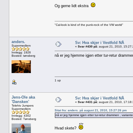
Og gerne lidt ekstra
"Cal-look is kind of the punk-rock of the VW world"
anders.
Sv: Hva skjer i Vestfold NÅ
Supermedlem
«
Svar #430 på:
august 21, 2010, 15:27
Innlegg: 1926
nå er jeg hjemme igjen etter tur-retur dramme
Bosted: tønsberg
1 up
Jens-Ole aka
Sv: Hva skjer i Vestfold NÅ
'Dansken'
«
Svar #431 på:
august 21, 2010, 17:18
Telehiv Jumpers
Supermedlem
Sitat fra: anders. på august 21, 2010, 15:27:26 pm
nå er jeg hjemme igjen etter tur-retur drammen , variant
Innlegg: 4302
Bosted: Tønsberg
Hvad skete?