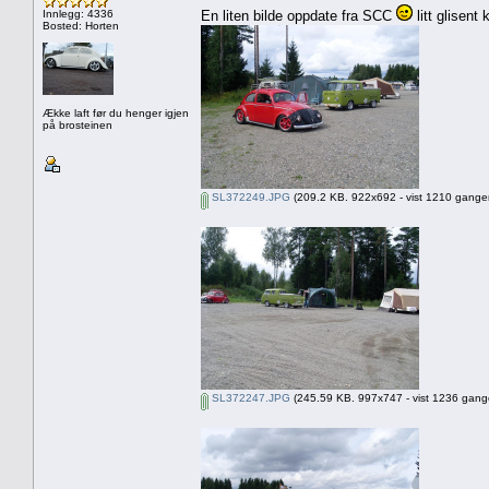
Innlegg: 4336
En liten bilde oppdate fra SCC
litt glisent
Bosted: Horten
Ække laft før du henger igjen
på brosteinen
SL372249.JPG
(209.2 KB. 922x692 - vist 1210 ganger
SL372247.JPG
(245.59 KB. 997x747 - vist 1236 gange