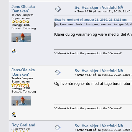
Jens-Ole aka
Sv: Hva skjer i Vestfold NÅ
'Dansken'
«
Svar #436 på:
august 21, 2010, 21:46
Telehiv Jumpers
Supermedlem
Sitat fra: grelland på august 21, 2010, 21:33:19 pm
jeg kjører rundt halv ni i morgen, noen som trenger følge
Innlegg: 4302
Bosted: Tønsberg
Klarer du og varianten og være med til det A
"Cal-look is kind of the punk-rock of the VW world"
Jens-Ole aka
Sv: Hva skjer i Vestfold NÅ
'Dansken'
«
Svar #437 på:
august 21, 2010, 22:05
Telehiv Jumpers
Supermedlem
Og hvornår regner du med at tage turen retur
Innlegg: 4302
Bosted: Tønsberg
"Cal-look is kind of the punk-rock of the VW world"
Roy Grelland
Sv: Hva skjer i Vestfold NÅ
Supermedlem
«
Svar #438 på:
august 21, 2010, 22:06