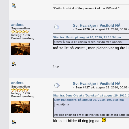
"Cal-look is kind of the punk-rock of the VW world"
anders.
Sv: Hva skjer i Vestfold NÅ
Supermedlem
«
Svar #426 på:
august 21, 2010, 00:02
Innlegg: 1926
Sitat fra: Martin på august 20, 2010, 21:14:54 pm
Bosted: tønsberg
prøver å dra kl 12 i morra til scc. blir du med Anders?
må se litt på været , men planen var og dra i
1 up
anders.
Sv: Hva skjer i Vestfold NÅ
Supermedlem
«
Svar #427 på:
august 21, 2010, 00:03
Innlegg: 1926
Sitat fra: Jens-Ole aka 'Dansken' på august 20, 2010,
Bosted: tønsberg
Sitat fra: anders. på august 20, 2010, 19:33:45 pm
hva skjer a
Var ikke enighed om at det var en god ide at jeg kørte
får ta litt bilder til deg jeg da