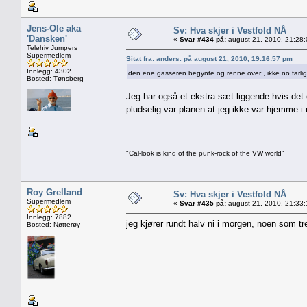
Jens-Ole aka
Sv: Hva skjer i Vestfold NÅ
'Dansken'
«
Svar #434 på:
august 21, 2010, 21:28
Telehiv Jumpers
Supermedlem
Sitat fra: anders. på august 21, 2010, 19:16:57 pm
Innlegg: 4302
den ene gasseren begynte og renne over , ikke no farlig
Bosted: Tønsberg
Jeg har også et ekstra sæt liggende hvis det 
pludselig var planen at jeg ikke var hjemme
"Cal-look is kind of the punk-rock of the VW world"
Roy Grelland
Sv: Hva skjer i Vestfold NÅ
Supermedlem
«
Svar #435 på:
august 21, 2010, 21:33
Innlegg: 7882
jeg kjører rundt halv ni i morgen, noen som tr
Bosted: Nøtterøy