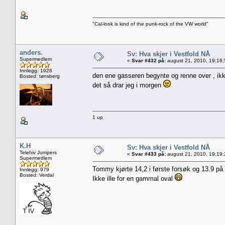
"Cal-look is kind of the punk-rock of the VW world"
anders.
Sv: Hva skjer i Vestfold NÅ
Supermedlem
«
Svar #432 på:
august 21, 2010, 19:16
Innlegg: 1926
den ene gasseren begynte og renne over , ikke
Bosted: tønsberg
det så drar jeg i morgen
1 up
K.H
Sv: Hva skjer i Vestfold NÅ
Telehiv Jumpers
«
Svar #433 på:
august 21, 2010, 19:19
Supermedlem
Tommy kjørte 14,2 i første forsøk og 13.9 på
Innlegg: 979
Bosted: Verdal
Ikke ille for en gammal oval