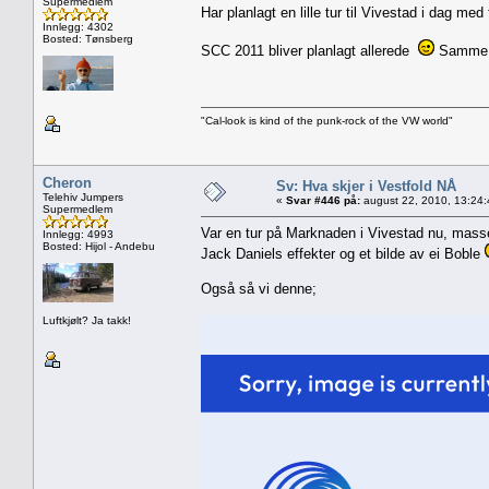
Supermedlem
Har planlagt en lille tur til Vivestad i dag m
Innlegg: 4302
Bosted: Tønsberg
SCC 2011 bliver planlagt allerede
Samme gø
"Cal-look is kind of the punk-rock of the VW world"
Cheron
Sv: Hva skjer i Vestfold NÅ
Telehiv Jumpers
«
Svar #446 på:
august 22, 2010, 13:24
Supermedlem
Var en tur på Marknaden i Vivestad nu, masse r
Innlegg: 4993
Bosted: Hijol - Andebu
Jack Daniels effekter og et bilde av ei Boble
Også så vi denne;
Luftkjølt? Ja takk!