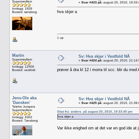
Supermedlem
«
Svar #423 på:
august 20, 2010, 19:33
Innlegg: 1926
hva skjer a
Bosted: tønsberg
1 up
Martin
Sv: Hva skjer i Vestfold NÅ
Supermedlem
«
Svar #424 på:
august 20, 2010, 21:14
Innlegg: 12506
prøver å dra kl 12 i morra til scc. blir du med
Bosted: vestfold
Jens-Ole aka
Sv: Hva skjer i Vestfold NÅ
'Dansken'
«
Svar #425 på:
august 20, 2010, 21:39
Telehiv Jumpers
Supermedlem
Sitat fra: anders. på august 20, 2010, 19:33:45 pm
hva skjer a
Innlegg: 4302
Bosted: Tønsberg
Var ikke enighed om at det var en god ide at