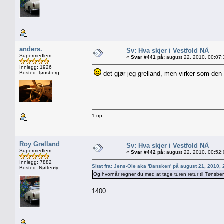
anders.
Sv: Hva skjer i Vestfold NÅ
Supermedlem
«
Svar #441 på:
august 22, 2010, 00:07
Innlegg: 1926
Bosted: tønsberg
det gjør jeg grelland, men virker som den e
1 up
Roy Grelland
Sv: Hva skjer i Vestfold NÅ
Supermedlem
«
Svar #442 på:
august 22, 2010, 00:52
Innlegg: 7882
Sitat fra: Jens-Ole aka 'Dansken' på august 21, 2010,
Bosted: Nøtterøy
Og hvornår regner du med at tage turen retur til Tønsbe
1400