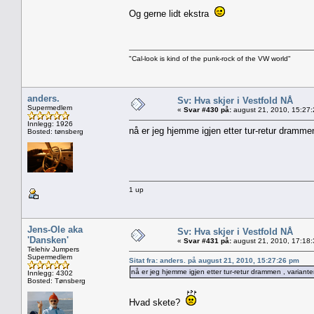
Og gerne lidt ekstra
"Cal-look is kind of the punk-rock of the VW world"
anders.
Sv: Hva skjer i Vestfold NÅ
Supermedlem
«
Svar #430 på:
august 21, 2010, 15:27
Innlegg: 1926
nå er jeg hjemme igjen etter tur-retur dramme
Bosted: tønsberg
1 up
Jens-Ole aka
Sv: Hva skjer i Vestfold NÅ
'Dansken'
«
Svar #431 på:
august 21, 2010, 17:18
Telehiv Jumpers
Supermedlem
Sitat fra: anders. på august 21, 2010, 15:27:26 pm
nå er jeg hjemme igjen etter tur-retur drammen , variant
Innlegg: 4302
Bosted: Tønsberg
Hvad skete?