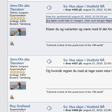
Jens-Ole aka
Sv: Hva skjer i Vestfold NÅ
'Dansken'
«
Svar #436 på:
august 21, 2010, 21:46
Telehiv Jumpers
Supermedlem
Sitat fra: grelland på august 21, 2010, 21:33:19 pm
jeg kjører rundt halv ni i morgen, noen som trenger følge
Innlegg: 4302
Bosted: Tønsberg
Klarer du og varianten og være med til det A
"Cal-look is kind of the punk-rock of the VW world"
Jens-Ole aka
Sv: Hva skjer i Vestfold NÅ
'Dansken'
«
Svar #437 på:
august 21, 2010, 22:05
Telehiv Jumpers
Supermedlem
Og hvornår regner du med at tage turen retur
Innlegg: 4302
Bosted: Tønsberg
"Cal-look is kind of the punk-rock of the VW world"
Roy Grelland
Sv: Hva skjer i Vestfold NÅ
Supermedlem
«
Svar #438 på:
august 21, 2010, 22:06