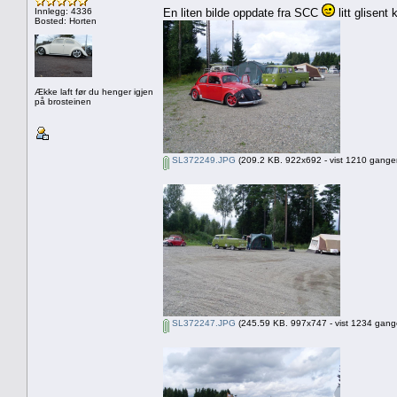
Innlegg: 4336
En liten bilde oppdate fra SCC
litt glisent
Bosted: Horten
Ække laft før du henger igjen
på brosteinen
SL372249.JPG
(209.2 KB. 922x692 - vist 1210 ganger
SL372247.JPG
(245.59 KB. 997x747 - vist 1234 gange