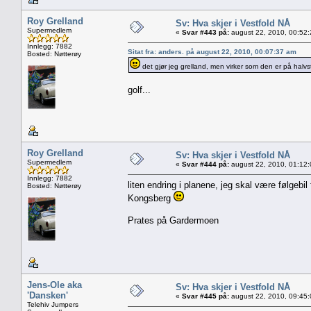
Roy Grelland
Sv: Hva skjer i Vestfold NÅ
Supermedlem
«
Svar #443 på:
august 22, 2010, 00:52
Innlegg: 7882
Sitat fra: anders. på august 22, 2010, 00:07:37 am
Bosted: Nøtterøy
det gjør jeg grelland, men virker som den er på halvst
golf...
Roy Grelland
Sv: Hva skjer i Vestfold NÅ
Supermedlem
«
Svar #444 på:
august 22, 2010, 01:12
Innlegg: 7882
liten endring i planene, jeg skal være følgebil 
Bosted: Nøtterøy
Kongsberg
Prates på Gardermoen
Jens-Ole aka
Sv: Hva skjer i Vestfold NÅ
'Dansken'
«
Svar #445 på:
august 22, 2010, 09:45
Telehiv Jumpers