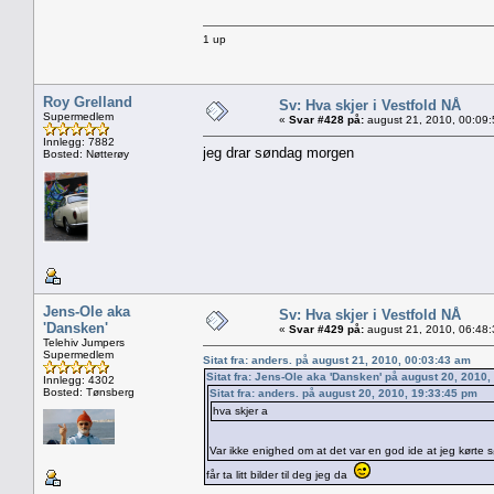
1 up
Roy Grelland
Sv: Hva skjer i Vestfold NÅ
Supermedlem
«
Svar #428 på:
august 21, 2010, 00:09
Innlegg: 7882
jeg drar søndag morgen
Bosted: Nøtterøy
Jens-Ole aka
Sv: Hva skjer i Vestfold NÅ
'Dansken'
«
Svar #429 på:
august 21, 2010, 06:48
Telehiv Jumpers
Supermedlem
Sitat fra: anders. på august 21, 2010, 00:03:43 am
Sitat fra: Jens-Ole aka 'Dansken' på august 20, 2010
Innlegg: 4302
Bosted: Tønsberg
Sitat fra: anders. på august 20, 2010, 19:33:45 pm
hva skjer a
Var ikke enighed om at det var en god ide at jeg kørt
får ta litt bilder til deg jeg da