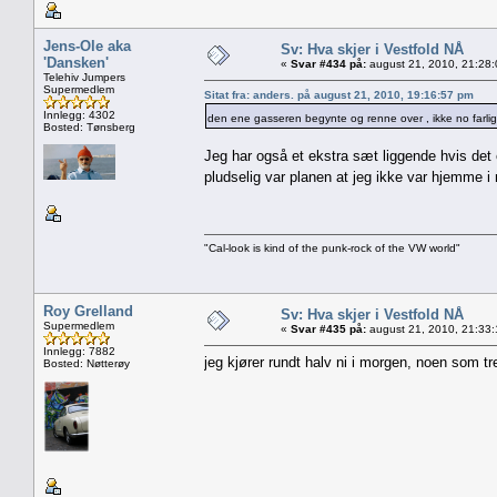
Jens-Ole aka
Sv: Hva skjer i Vestfold NÅ
'Dansken'
«
Svar #434 på:
august 21, 2010, 21:28
Telehiv Jumpers
Supermedlem
Sitat fra: anders. på august 21, 2010, 19:16:57 pm
Innlegg: 4302
den ene gasseren begynte og renne over , ikke no farlig
Bosted: Tønsberg
Jeg har også et ekstra sæt liggende hvis det 
pludselig var planen at jeg ikke var hjemme
"Cal-look is kind of the punk-rock of the VW world"
Roy Grelland
Sv: Hva skjer i Vestfold NÅ
Supermedlem
«
Svar #435 på:
august 21, 2010, 21:33
Innlegg: 7882
jeg kjører rundt halv ni i morgen, noen som tr
Bosted: Nøtterøy