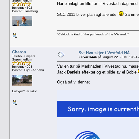
Supermedlem
Har planlagt en lille tur til Vivestad i dag m
Innlegg: 4302
Bosted: Tønsberg
SCC 2011 bliver planlagt allerede
Samme gø
"Cal-look is kind of the punk-rock of the VW world"
Cheron
Sv: Hva skjer i Vestfold NÅ
Telehiv Jumpers
«
Svar #446 på:
august 22, 2010, 13:24
Supermedlem
Var en tur på Marknaden i Vivestad nu, masse r
Innlegg: 4993
Bosted: Hijol - Andebu
Jack Daniels effekter og et bilde av ei Boble
Også så vi denne;
Luftkjølt? Ja takk!