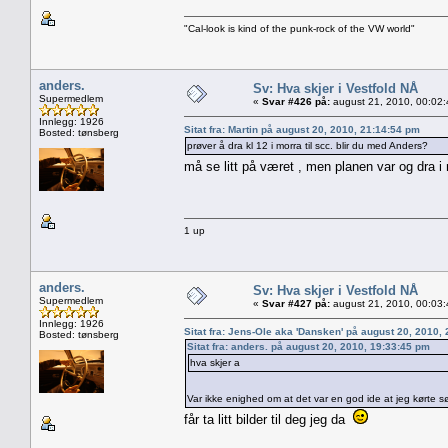
"Cal-look is kind of the punk-rock of the VW world"
anders.
Sv: Hva skjer i Vestfold NÅ
Supermedlem
«
Svar #426 på:
august 21, 2010, 00:02
Innlegg: 1926
Sitat fra: Martin på august 20, 2010, 21:14:54 pm
Bosted: tønsberg
prøver å dra kl 12 i morra til scc. blir du med Anders?
må se litt på været , men planen var og dra i
1 up
anders.
Sv: Hva skjer i Vestfold NÅ
Supermedlem
«
Svar #427 på:
august 21, 2010, 00:03
Innlegg: 1926
Sitat fra: Jens-Ole aka 'Dansken' på august 20, 2010,
Bosted: tønsberg
Sitat fra: anders. på august 20, 2010, 19:33:45 pm
hva skjer a
Var ikke enighed om at det var en god ide at jeg kørte
får ta litt bilder til deg jeg da