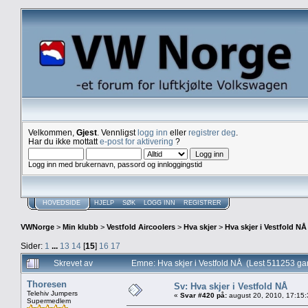
Velkommen,
Gjest
. Vennligst
logg inn
eller
registrer deg
.
Har du ikke mottatt
e-post for aktivering
?
Logg inn med brukernavn, passord og innloggingstid
HOVEDSIDE
HJELP
SØK
LOGG INN
REGISTRER
VWNorge
>
Min klubb
>
Vestfold Aircoolers
>
Hva skjer
>
Hva skjer i Vestfold NÅ
Sider:
1
...
13
14
[
15
]
16
17
Skrevet av
Emne: Hva skjer i Vestfold NÅ (Lest 511253 ga
Thoresen
Sv: Hva skjer i Vestfold NÅ
Telehiv Jumpers
«
Svar #420 på:
august 20, 2010, 17:15
Supermedlem