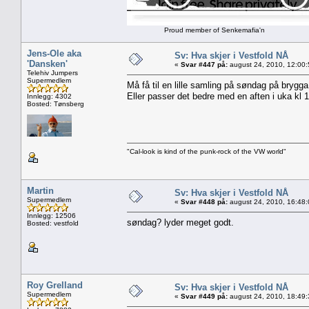
Proud member of Senkemafia'n
Jens-Ole aka
Sv: Hva skjer i Vestfold NÅ
'Dansken'
«
Svar #447 på:
august 24, 2010, 12:00
Telehiv Jumpers
Supermedlem
Må få til en lille samling på søndag på brygga
Eller passer det bedre med en aften i uka kl 
Innlegg: 4302
Bosted: Tønsberg
"Cal-look is kind of the punk-rock of the VW world"
Martin
Sv: Hva skjer i Vestfold NÅ
Supermedlem
«
Svar #448 på:
august 24, 2010, 16:48
Innlegg: 12506
søndag? lyder meget godt.
Bosted: vestfold
Roy Grelland
Sv: Hva skjer i Vestfold NÅ
Supermedlem
«
Svar #449 på:
august 24, 2010, 18:49