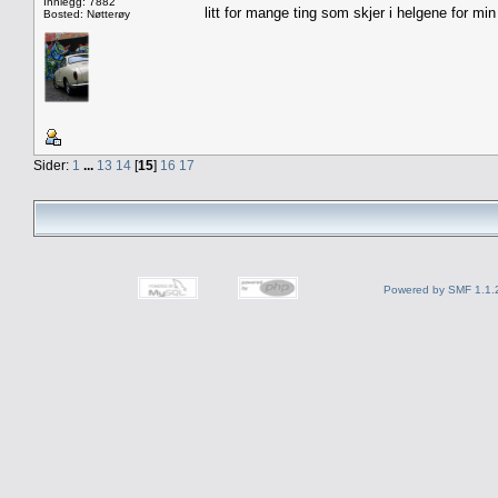
Innlegg: 7882
litt for mange ting som skjer i helgene for min d
Bosted: Nøtterøy
Sider:
1
...
13
14
[
15
]
16
17
Powered by SMF 1.1.