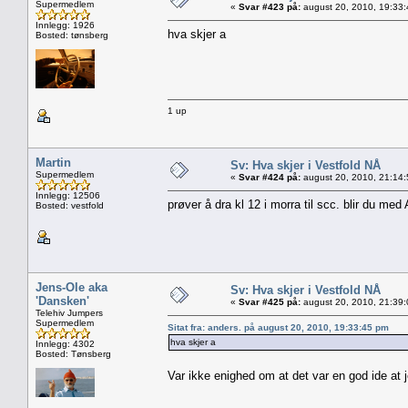
Supermedlem
«
Svar #423 på:
august 20, 2010, 19:33
Innlegg: 1926
hva skjer a
Bosted: tønsberg
1 up
Martin
Sv: Hva skjer i Vestfold NÅ
Supermedlem
«
Svar #424 på:
august 20, 2010, 21:14
Innlegg: 12506
prøver å dra kl 12 i morra til scc. blir du med
Bosted: vestfold
Jens-Ole aka
Sv: Hva skjer i Vestfold NÅ
'Dansken'
«
Svar #425 på:
august 20, 2010, 21:39
Telehiv Jumpers
Supermedlem
Sitat fra: anders. på august 20, 2010, 19:33:45 pm
hva skjer a
Innlegg: 4302
Bosted: Tønsberg
Var ikke enighed om at det var en god ide at