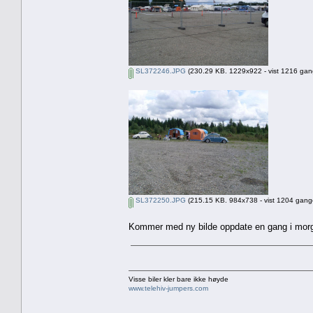
SL372246.JPG
(230.29 KB. 1229x922 - vist 1216 gang
SL372250.JPG
(215.15 KB. 984x738 - vist 1204 gange
Kommer med ny bilde oppdate en gang i mo
Visse biler kler bare ikke høyde
www.telehiv-jumpers.com