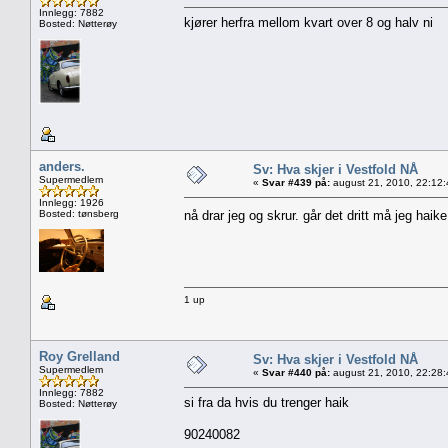
Innlegg: 7882
kjører herfra mellom kvart over 8 og halv ni
Bosted: Nøtterøy
anders.
Sv: Hva skjer i Vestfold NÅ
Supermedlem
«
Svar #439 på:
august 21, 2010, 22:12
Innlegg: 1926
Bosted: tønsberg
nå drar jeg og skrur. går det dritt må jeg haik
1 up
Roy Grelland
Sv: Hva skjer i Vestfold NÅ
Supermedlem
«
Svar #440 på:
august 21, 2010, 22:28
Innlegg: 7882
si fra da hvis du trenger haik
Bosted: Nøtterøy
90240082