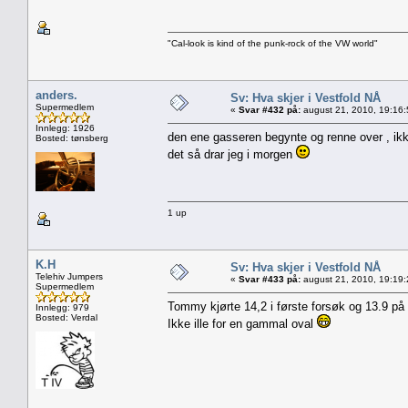
"Cal-look is kind of the punk-rock of the VW world"
anders.
Sv: Hva skjer i Vestfold NÅ
Supermedlem
«
Svar #432 på:
august 21, 2010, 19:16
Innlegg: 1926
den ene gasseren begynte og renne over , ikke
Bosted: tønsberg
det så drar jeg i morgen
1 up
K.H
Sv: Hva skjer i Vestfold NÅ
Telehiv Jumpers
«
Svar #433 på:
august 21, 2010, 19:19
Supermedlem
Tommy kjørte 14,2 i første forsøk og 13.9 på
Innlegg: 979
Bosted: Verdal
Ikke ille for en gammal oval