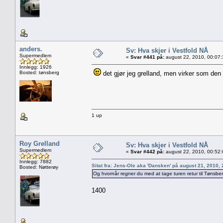
anders.
Sv: Hva skjer i Vestfold NÅ
Supermedlem
«
Svar #441 på:
august 22, 2010, 00:07
Innlegg: 1926
Bosted: tønsberg
det gjør jeg grelland, men virker som den e
1 up
Roy Grelland
Sv: Hva skjer i Vestfold NÅ
Supermedlem
«
Svar #442 på:
august 22, 2010, 00:52
Innlegg: 7882
Sitat fra: Jens-Ole aka 'Dansken' på august 21, 2010,
Bosted: Nøtterøy
Og hvornår regner du med at tage turen retur til Tønsbe
1400