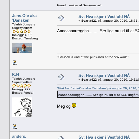
Proud member of Senkemafia'n.
Jens-Ole aka
Sv: Hva skjer i Vestfold NÅ
'Dansken'
«
Svar #421 på:
august 20, 2010, 18:51:
Telehiv Jumpers
Supermedlem
Aaaaaaaarrrrgghh........ Ser lige nu ud til at
Innlegg: 4302
Bosted: Tønsberg
"Cal-look is kind of the punk-rock of the VW world"
K.H
Sv: Hva skjer i Vestfold NÅ
Telehiv Jumpers
«
Svar #422 på:
august 20, 2010, 19:11:
Supermedlem
Sitat fra: Jens-Ole aka 'Dansken' på august 20, 2010,
Innlegg: 979
Bosted: Verdal
Aaaaaaaarrrrgghh........ Ser lige nu ud til at SCC udgår f
Meg og
anders.
Sv: Hva skjer i Vestfold NÅ