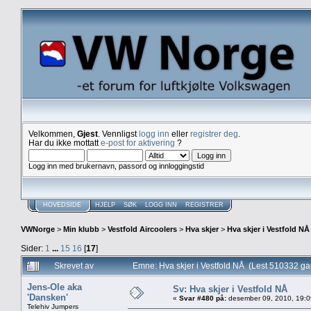
Velkommen,
Gjest
. Vennligst
logg inn
eller
registrer deg
.
Har du ikke mottatt
e-post for aktivering
?
Logg inn med brukernavn, passord og innloggingstid
HOVEDSIDE
HJELP
SØK
LOGG INN
REGISTRER
VWNorge
>
Min klubb
>
Vestfold Aircoolers
>
Hva skjer
>
Hva skjer i Vestfold NÅ
Sider:
1
...
15
16
[
17
]
Skrevet av
Emne: Hva skjer i Vestfold NÅ (Lest 510332 ga
Jens-Ole aka
Sv: Hva skjer i Vestfold NÅ
'Dansken'
«
Svar #480 på:
desember 09, 2010, 19:0
Telehiv Jumpers