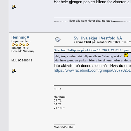
Har hele gjengen parkert bilene for vinteren el
…………… Ikke alle som kjører skal no sted...…………….
HenningA
Sv: Hva skjer i Vestfold NÅ
Supermedlem
«
Svar #483 på:
oktober 28, 2021, 13:37
Innlegg: 670
Sitat fra: t2aHippie på oktober 10, 2021, 21:01:05 pm
Bosted: Nøtterøy
Hei, lenge siden sist. Håper alle er friske og raske!
Mob 95298043
Har hele gjengen parkert bilene for vinteren eller er det 
Lite aktivitet på denne siden nå . Hvis du er
https://www.facebook.com/groups/89577026
63 T1
Har hatt:
57 T1
64 T1
71 1302
____________
Mob 95298043