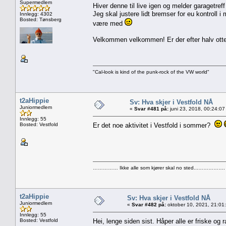
Supermedlem
Hiver denne til live igen og melder garagetreff 
Jeg skal justere lidt bremser for eu kontroll 
Innlegg: 4302
Bosted: Tønsberg
være med
Velkommen velkommen! Er der efter halv otte 
"Cal-look is kind of the punk-rock of the VW world"
t2aHippie
Sv: Hva skjer i Vestfold NÅ
Juniormedlem
«
Svar #481 på:
juni 23, 2018, 00:24:07
Innlegg: 55
Bosted: Vestfold
Er det noe aktivitet i Vestfold i sommer?
…………… Ikke alle som kjører skal no sted...…………….
t2aHippie
Sv: Hva skjer i Vestfold NÅ
Juniormedlem
«
Svar #482 på:
oktober 10, 2021, 21:01
Innlegg: 55
Bosted: Vestfold
Hei, lenge siden sist. Håper alle er friske og