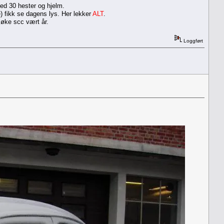
ed 30 hester og hjelm.
e) fikk se dagens lys. Her lekker
ALT
.
søke scc vært år.
Loggført