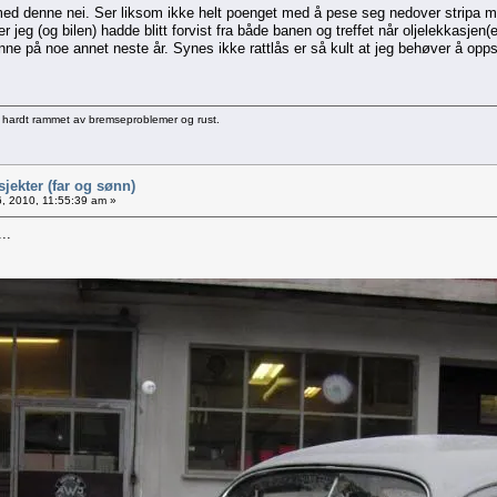
a med denne nei. Ser liksom ikke helt poenget med å pese seg nedover stripa m
eg (og bilen) hadde blitt forvist fra både banen og treffet når oljelekkasjen(
inne på noe annet neste år. Synes ikke rattlås er så kult at jeg behøver å opp
 hardt rammet av bremseproblemer og rust.
jekter (far og sønn)
6, 2010, 11:55:39 am »
..