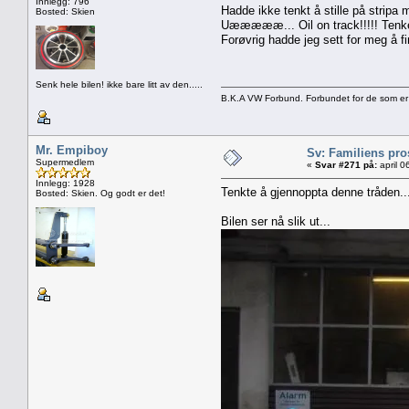
Innlegg: 796
Hadde ikke tenkt å stille på strip
Bosted: Skien
Uæææææ... Oil on track!!!!! Tenker j
Forøvrig hadde jeg sett for meg å f
Senk hele bilen! ikke bare litt av den.....
B.K.A VW Forbund. Forbundet for de som er
Mr. Empiboy
Sv: Familiens pros
Supermedlem
«
Svar #271 på:
april 0
Innlegg: 1928
Tenkte å gjennoppta denne tråden...
Bosted: Skien. Og godt er det!
Bilen ser nå slik ut...