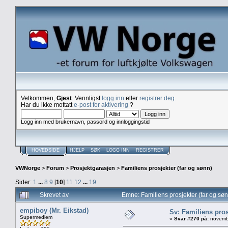
Velkommen,
Gjest
. Vennligst
logg inn
eller
registrer deg
.
Har du ikke mottatt
e-post for aktivering
?
Logg inn med brukernavn, passord og innloggingstid
HOVEDSIDE
HJELP
SØK
LOGG INN
REGISTRER
VWNorge
>
Forum
>
Prosjektgarasjen
>
Familiens prosjekter (far og sønn)
Sider:
1
...
8
9
[
10
]
11
12
...
19
Skrevet av
Emne: Familiens prosjekter (far og sø
empiboy (Mr. Eikstad)
Sv: Familiens pros
Supermedlem
«
Svar #270 på:
novembe