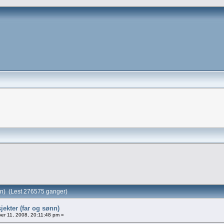
nn) (Lest 276575 ganger)
jekter (far og sønn)
r 11, 2008, 20:11:48 pm »