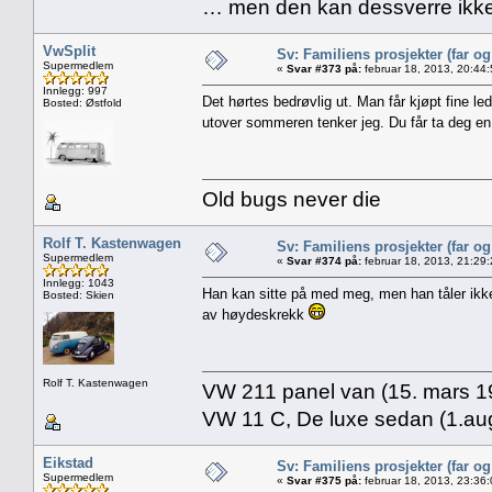
… men den kan dessverre ikke
VwSplit
Sv: Familiens prosjekter (far o
Supermedlem
«
Svar #373 på:
februar 18, 2013, 20:44
Innlegg: 997
Det hørtes bedrøvlig ut. Man får kjøpt fine le
Bosted: Østfold
utover sommeren tenker jeg. Du får ta deg e
Old bugs never die
Rolf T. Kastenwagen
Sv: Familiens prosjekter (far o
Supermedlem
«
Svar #374 på:
februar 18, 2013, 21:29
Innlegg: 1043
Han kan sitte på med meg, men han tåler ikke d
Bosted: Skien
av høydeskrekk
Rolf T. Kastenwagen
VW 211 panel van (15. mars 19
VW 11 C, De luxe sedan (1.aug
Eikstad
Sv: Familiens prosjekter (far o
Supermedlem
«
Svar #375 på:
februar 18, 2013, 23:36