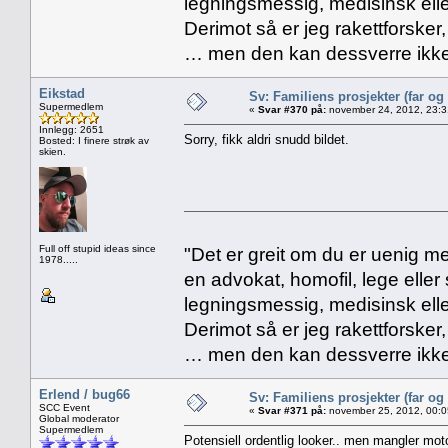
legningsmessig, medisinsk ell
Derimot så er jeg rakettforsker
… men den kan dessverre ikke
Eikstad
Sv: Familiens prosjekter (far og
Supermedlem
«
Svar #370 på:
november 24, 2012, 23:3
Innlegg: 2651
Sorry, fikk aldri snudd bildet.
Bosted: I finere strøk av
skien.
Full off stupid ideas since
"Det er greit om du er uenig me
1978.....
en advokat, homofil, lege eller 
legningsmessig, medisinsk ell
Derimot så er jeg rakettforsker
… men den kan dessverre ikke
Erlend / bug66
Sv: Familiens prosjekter (far og
SCC Event
«
Svar #371 på:
november 25, 2012, 00:0
Global moderator
Supermedlem
Potensiell ordentlig looker.. men mangler moto