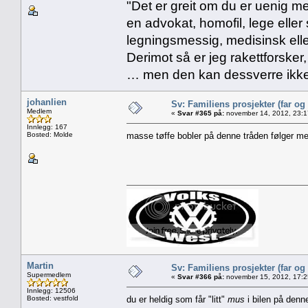
"Det er greit om du er uenig me
en advokat, homofil, lege eller 
legningsmessig, medisinsk ell
Derimot så er jeg rakettforsker
… men den kan dessverre ikke
johanlien
Sv: Familiens prosjekter (far og
Medlem
«
Svar #365 på:
november 14, 2012, 23:1
Innlegg: 167
Bosted: Molde
masse tøffe bobler på denne tråden følger m
Martin
Sv: Familiens prosjekter (far og
Supermedlem
«
Svar #366 på:
november 15, 2012, 17:2
Innlegg: 12506
Bosted: vestfold
du er heldig som får "litt"
mus
i bilen på denne 