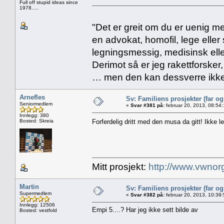
Full off stupid ideas since
1978.....
"Det er greit om du er uenig me
en advokat, homofil, lege eller 
legningsmessig, medisinsk ell
Derimot så er jeg rakettforsker
… men den kan dessverre ikke
Arnefles
Sv: Familiens prosjekter (far o
Seniormedlem
«
Svar #381 på:
februar 20, 2013, 08:54
Innlegg: 380
Bosted: Skreia
Forferdelig dritt med den musa da gitt! Ikke let
Mitt prosjekt:
http://www.vwnor
Martin
Sv: Familiens prosjekter (far o
Supermedlem
«
Svar #382 på:
februar 20, 2013, 10:39
Innlegg: 12506
Empi 5....? Har jeg ikke sett bilde av
Bosted: vestfold