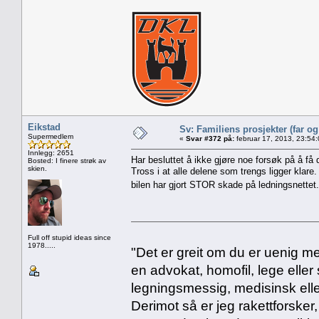
Eikstad
Sv: Familiens prosjekter (far o
Supermedlem
«
Svar #372 på:
februar 17, 2013, 23:54
Innlegg: 2651
Har besluttet å ikke gjøre noe forsøk på å få 
Bosted: I finere strøk av
skien.
Tross i at alle delene som trengs ligger klare
bilen har gjort STOR skade på ledningsnettet
Full off stupid ideas since
1978.....
"Det er greit om du er uenig me
en advokat, homofil, lege eller 
legningsmessig, medisinsk ell
Derimot så er jeg rakettforsker