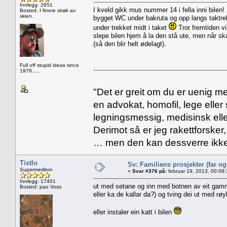
Innlegg: 2651
I kveld gikk mus nummer 14 i fella inni bilen! 
Bosted: I finere strøk av
skien.
bygget WC under bakruta og opp langs taktrek
under trekket midt i taket
Tror fremtiden vi
slepe bilen hjem å la den stå ute, men når ska
(så den blir helt ødelagt).
Full off stupid ideas since
1978.....
"Det er greit om du er uenig me
en advokat, homofil, lege eller 
legningsmessig, medisinsk ell
Derimot så er jeg rakettforsker
… men den kan dessverre ikke
Tistlo
Sv: Familiens prosjekter (far o
Supermedlem
«
Svar #376 på:
februar 19, 2013, 00:08
Innlegg: 17401
ut med setane og inn med botnen av eit gammal
Bosted: pao Voss
eller ka de kallar da?) og tving dei ut med røy
eller instaler ein katt i bilen