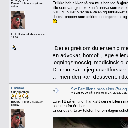
Innlegg: 2651
Er ikke helt sikker på om mus har noe å gjøre
Bosted: I finere strøk av
skien.
lille som var igjen ble kun å annse som reste
STORE huller over hele veien og taktrekket se
do bak pappen som dekker ledningsnettet og 
Full off stupid ideas since
1978.....
"Det er greit om du er uenig me
en advokat, homofil, lege eller 
legningsmessig, medisinsk ell
Derimot så er jeg rakettforsker
… men den kan dessverre ikke
Eikstad
Sv: Familiens prosjekter (far og
Supermedlem
«
Svar #369 på:
november 24, 2012, 23:3
Innlegg: 2651
Lurer litt på en ting. Har kjørt denne bilen i m
Bosted: I finere strøk av
skien.
på stilen fra år til år.
Under et skifte av telefon her om dagen duket