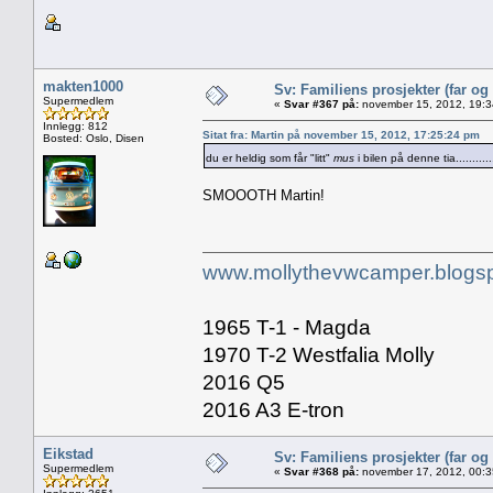
makten1000
Sv: Familiens prosjekter (far og
Supermedlem
«
Svar #367 på:
november 15, 2012, 19:3
Innlegg: 812
Sitat fra: Martin på november 15, 2012, 17:25:24 pm
Bosted: Oslo, Disen
du er heldig som får "litt"
mus
i bilen på denne tia.........
SMOOOTH Martin!
www.mollythevwcamper.blogs
1965 T-1 - Magda
1970 T-2 Westfalia Molly
2016 Q5
2016 A3 E-tron
Eikstad
Sv: Familiens prosjekter (far og
Supermedlem
«
Svar #368 på:
november 17, 2012, 00:3