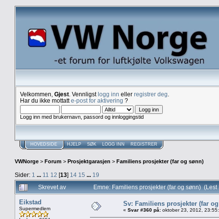
Velkommen,
Gjest
. Vennligst
logg inn
eller
registrer deg
.
Har du ikke mottatt
e-post for aktivering
?
Logg inn med brukernavn, passord og innloggingstid
HOVEDSIDE
HJELP
SØK
LOGG INN
REGISTRER
VWNorge
>
Forum
>
Prosjektgarasjen
>
Familiens prosjekter (far og sønn)
Sider:
1
...
11
12
[
13
]
14
15
...
19
Skrevet av
Emne: Familiens prosjekter (far og sønn) (Les
Eikstad
Sv: Familiens prosjekter (far o
Supermedlem
«
Svar #360 på:
oktober 23, 2012, 23:55