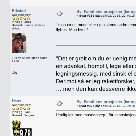
Eikstad
Sv: Familiens prosjekter (far o
Supermedlem
«
Svar #386 på:
april 02, 2013, 22:40:15
Innlegg: 2651
Tross einer, musefeller og alskens andre remedi
Bosted: I finere strøk av
skien.
flyttes. Men hvor?
"Det er greit om du er uenig me
Full off stupid ideas since
1978.....
en advokat, homofil, lege eller 
legningsmessig, medisinsk ell
Derimot så er jeg rakettforsker
… men den kan dessverre ikke
Hans
Sv: Familiens prosjekter (far o
Supermedlem
«
Svar #387 på:
april 03, 2013, 12:25:18
Innlegg: 1409
Utrolig leit med museangrep , får assosiasjoner
Bosted: Bergen