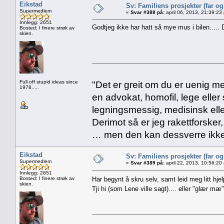
Eikstad
Sv: Familiens prosjekter (far o
Supermedlem
«
Svar #388 på:
april 06, 2013, 21:39:23
Innlegg: 2651
Godtjeg ikke har hatt så mye mus i bilen..... 
Bosted: I finere strøk av
skien.
Full off stupid ideas since
"Det er greit om du er uenig me
1978.....
en advokat, homofil, lege eller 
legningsmessig, medisinsk ell
Derimot så er jeg rakettforsker
… men den kan dessverre ikke
Eikstad
Sv: Familiens prosjekter (far o
Supermedlem
«
Svar #389 på:
april 22, 2013, 10:56:20
Innlegg: 2651
Bosted: I finere strøk av
Har begynt å skru selv, samt leid meg litt hjel
skien.
Tji hi (som Lene ville sagt).... eller "glær m