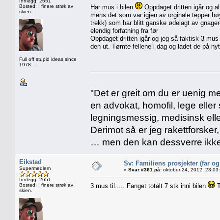
Innlegg: 2651
Bosted: I finere strøk av
Har mus i bilen
Oppdaget dritten igår og all
skien.
mens det som var igjen av orginale tepper hø
trekk) som har blitt ganske ødelagt av gnager
elendig forfatning fra før
Oppdaget dritten igår og jeg så faktisk 3 mus 
den ut. Tømte fellene i dag og ladet de på nyt
Full off stupid ideas since
1978.....
"Det er greit om du er uenig me
en advokat, homofil, lege eller 
legningsmessig, medisinsk ell
Derimot så er jeg rakettforsker
… men den kan dessverre ikke
Eikstad
Sv: Familiens prosjekter (far o
Supermedlem
«
Svar #361 på:
oktober 24, 2012, 23:03
Innlegg: 2651
Bosted: I finere strøk av
3 mus til..... Fanget totalt 7 stk inni bilen
T
skien.