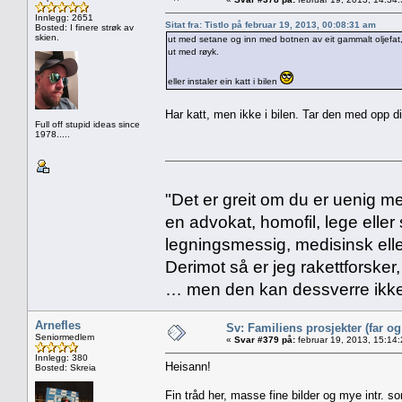
Innlegg: 2651
Sitat fra: Tistlo på februar 19, 2013, 00:08:31 am
Bosted: I finere strøk av
skien.
ut med setane og inn med botnen av eit gammalt oljefat, f
ut med røyk.
eller instaler ein katt i bilen
Har katt, men ikke i bilen. Tar den med opp di
Full off stupid ideas since
1978.....
"Det er greit om du er uenig me
en advokat, homofil, lege eller 
legningsmessig, medisinsk ell
Derimot så er jeg rakettforsker
… men den kan dessverre ikke
Arnefles
Sv: Familiens prosjekter (far o
Seniormedlem
«
Svar #379 på:
februar 19, 2013, 15:14
Innlegg: 380
Heisann!
Bosted: Skreia
Fin tråd her, masse fine bilder og mye intr. s