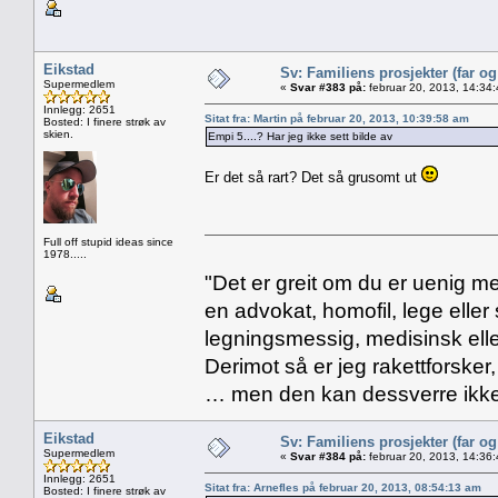
Eikstad
Sv: Familiens prosjekter (far o
Supermedlem
«
Svar #383 på:
februar 20, 2013, 14:34
Innlegg: 2651
Sitat fra: Martin på februar 20, 2013, 10:39:58 am
Bosted: I finere strøk av
skien.
Empi 5....? Har jeg ikke sett bilde av
Er det så rart? Det så grusomt ut
Full off stupid ideas since
1978.....
"Det er greit om du er uenig me
en advokat, homofil, lege eller 
legningsmessig, medisinsk ell
Derimot så er jeg rakettforsker
… men den kan dessverre ikke
Eikstad
Sv: Familiens prosjekter (far o
Supermedlem
«
Svar #384 på:
februar 20, 2013, 14:36
Innlegg: 2651
Sitat fra: Arnefles på februar 20, 2013, 08:54:13 am
Bosted: I finere strøk av