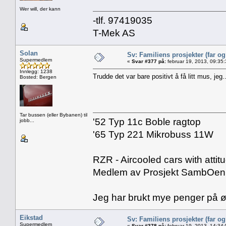
Wer will, der kann
-tlf. 97419035
T-Mek AS
Solan
Sv: Familiens prosjekter (far o
Supermedlem
«
Svar #377 på:
februar 19, 2013, 09:35
Innlegg: 1238
Trudde det var bare positivt å få litt mus, jeg..
Bosted: Bergen
Tar bussen (eller Bybanen) til
'52 Typ 11c Boble ragtop
jobb...
'65 Typ 221 Mikrobuss 11W
RZR - Aircooled cars with attit
Medlem av Prosjekt SambOen
Jeg har brukt mye penger på øl
Eikstad
Sv: Familiens prosjekter (far o
Supermedlem
«
Svar #378 på:
februar 19, 2013, 14:34