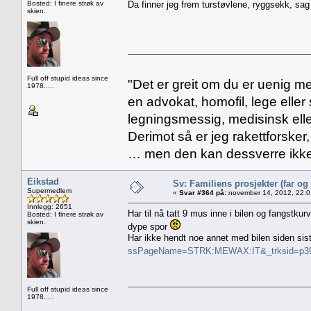
Bosted: I finere strøk av
Da finner jeg frem turstøvlene, ryggsekk, sa
skien.
Full off stupid ideas since
"Det er greit om du er uenig me
1978.....
en advokat, homofil, lege eller 
legningsmessig, medisinsk ell
Derimot så er jeg rakettforsker
… men den kan dessverre ikke
Eikstad
Sv: Familiens prosjekter (far og
Supermedlem
«
Svar #364 på:
november 14, 2012, 22:0
Innlegg: 2651
Har til nå tatt 9 mus inne i bilen og fangstkur
Bosted: I finere strøk av
skien.
dype spor
Har ikke hendt noe annet med bilen siden sist
ssPageName=STRK:MEWAX:IT&_trksid=p39
Full off stupid ideas since
1978.....