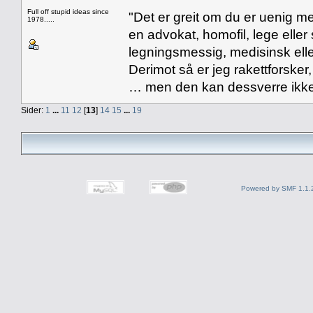
Full off stupid ideas since
"Det er greit om du er uenig me
1978.....
en advokat, homofil, lege eller 
legningsmessig, medisinsk ell
Derimot så er jeg rakettforsker
… men den kan dessverre ikke
Sider:
1
...
11
12
[
13
]
14
15
...
19
Powered by SMF 1.1.