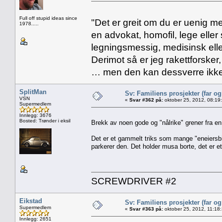
Full off stupid ideas since
"Det er greit om du er uenig me
1978.....
en advokat, homofil, lege eller 
legningsmessig, medisinsk ell
Derimot så er jeg rakettforsker
… men den kan dessverre ikke
SplitMan
Sv: Familiens prosjekter (far o
VSN
«
Svar #362 på:
oktober 25, 2012, 08:19
Supermedlem
Innlegg: 3676
Bosted: Trønder i eksil
Brekk av noen gode og "nålrike" grener fra en
Det er et gammelt triks som mange "eneiersbile
parkerer den. Det holder musa borte, det er et
SCREWDRIVER #2
Eikstad
Sv: Familiens prosjekter (far o
Supermedlem
«
Svar #363 på:
oktober 25, 2012, 11:18
Innlegg: 2651