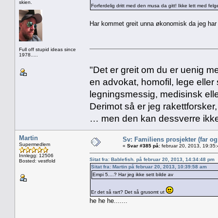
skien.
Forferdelig dritt med den musa da gitt! Ikke lett med felger
Har kommet greit unna økonomisk da jeg har kj
Full off stupid ideas since
1978.....
"Det er greit om du er uenig me
en advokat, homofil, lege eller 
legningsmessig, medisinsk ell
Derimot så er jeg rakettforsker
… men den kan dessverre ikke
Martin
Sv: Familiens prosjekter (far o
Supermedlem
«
Svar #385 på:
februar 20, 2013, 19:35
Innlegg: 12506
Sitat fra: Bablefish. på februar 20, 2013, 14:34:48 pm
Bosted: vestfold
Sitat fra: Martin på februar 20, 2013, 10:39:58 am
Empi 5....? Har jeg ikke sett bilde av
Er det så rart? Det så grusomt ut
he he he.......