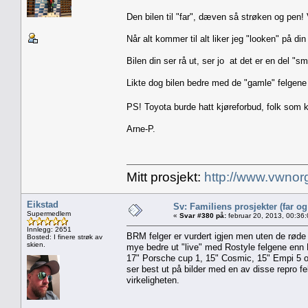
Den bilen til "far", dæven så strøken og pen! V
Når alt kommer til alt liker jeg "looken" på din b
Bilen din ser rå ut, ser jo at det er en del "s
Likte dog bilen bedre med de "gamle" felgene
PS! Toyota burde hatt kjøreforbud, folk som kj
Arne-P.
Mitt prosjekt:
http://www.vwnor
Eikstad
Sv: Familiens prosjekter (far o
Supermedlem
«
Svar #380 på:
februar 20, 2013, 00:36
Innlegg: 2651
BRM felger er vurdert igjen men uten de røde d
Bosted: I finere strøk av
skien.
mye bedre ut "live" med Rostyle felgene enn 
17" Porsche cup 1, 15" Cosmic, 15" Empi 5 o
ser best ut på bilder med en av disse repro fe
virkeligheten.