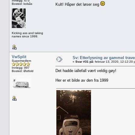
Innlegg: 475
Bosted: kolsås
Kult! Håper det løser seg
Kicking ass and taking
names since 1999.
VwSplit
Sv: Etterlysning av gammel trave
Supermedlem
«
Svar #31 på:
februar 13, 2020, 12:12:20 
Innlegg: 997
Det hadde iallefall vært veldig gøy!
Bosted: Østfold
Her er et bilde av den fra 1999