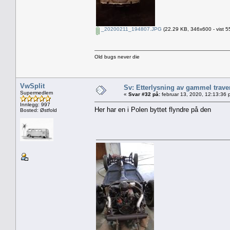
_20200211_194807.JPG
(22.29 KB, 346x600 - vist 5
Old bugs never die
VwSplit
Sv: Etterlysning av gammel trave
Supermedlem
«
Svar #32 på:
februar 13, 2020, 12:13:36 
Innlegg: 997
Her har en i Polen byttet flyndre på den
Bosted: Østfold