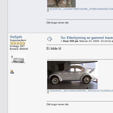
52156731_1434097096726286_3768014081961754
Old bugs never die
VwSplit
Sv: Etterlysning av gammel trave
Supermedlem
«
Svar #33 på:
februar 13, 2020, 12:14:11 
Innlegg: 997
Et bilde til
Bosted: Østfold
52926422_383129032266590_383411417410804121
Old bugs never die