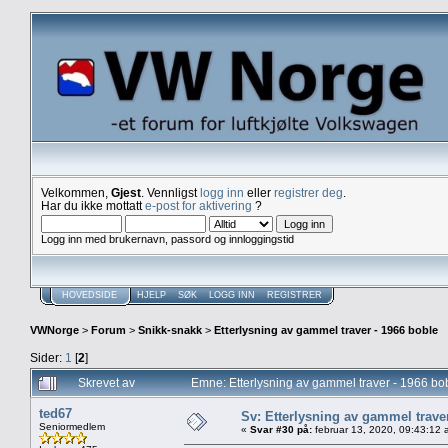
Velkommen,
Gjest
. Vennligst
logg inn
eller
registrer deg
.
Har du ikke mottatt
e-post for aktivering
?
Logg inn med brukernavn, passord og innloggingstid
HOVEDSIDE
HJELP
SØK
LOGG INN
REGISTRER
VWNorge
>
Forum
>
Snikk-snakk
>
Etterlysning av gammel traver - 1966 boble
Sider:
1
[
2
]
Skrevet av
Emne: Etterlysning av gammel traver - 1966 bo
ted67
Sv: Etterlysning av gammel trave
Seniormedlem
«
Svar #30 på:
februar 13, 2020, 09:43:12 