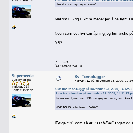
Bosted: Bergen
Hva skal den åpningen være?
Mellom 0.6 og 0.7mm mener jeg å ha hørt. Dett
Noen som vet hvilken åpning jeg bør bruke på 
0.8?
´71 1302S
´12 Yamaha YZF-R6
Superbeetle
Sv: Tennplugger
Supermedlem
«
Svar #11 på:
november 23, 2009, 15:16
Innlegg: 513
Sitat fra: Race-buggy på november 23, 2009, 14:12:2
Bosted: Bergen
Sitat fra: johmolan på november 23, 2009, 14:11:27 p
Noen som kjører med 1300 singelport her og som kan fo
NGK B5HS eller bosch W8AC
IFølge cip1.com så er visst W8AC utgått o