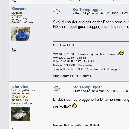
Blaasarn
Sv: Tennplugger
Medlem
«
Svar #2 på:
november 23, 2009, 13:02
Innlegg: 148
Skal du ha det originalt er det Bosch som er t
Bosted: Lofoten
NGK er meget gode plugger, ingenting galt me
Mvh. Eskil Eltoft
VW 1303, 1973 - Renovert og modifisert Cruisebil
VW 1300, 1969 - Selges
Volvo 240 GLE 1987 - Bruksbil
Mazda 323 1990 - Bilcross-bil
Tempo Corvette 380 1977 - restaurert bruksmoped
SELVLÆRT ER VELLÆRT..!
johmolan
Sv: Tennplugger
Folkevognklubben
«
Svar #3 på:
november 23, 2009, 13:26
Seniormedlem
Er det noen av pluggene fra Biltema som fun
Innlegg: 468
Bosted: Halden
evt hvilke?
Medlem Folkevognklubben Østfold