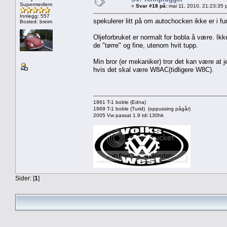
Supermedlem
«
Svar #18 på:
mai 11, 2010, 21:23:35 
Innlegg: 557
spekulerer litt på om autochocken ikke er i fu
Bosted: breim
Oljeforbruket er normalt for bobla å være. I
de "tørre" og fine, utenom hvit tupp.
Min bror (er mekaniker) tror det kan være at je
hvis det skal være W8AC(tidligere W8C).
1961 T-1 boble (Edna)
1969 T-1 boble (Turid) (oppussing pågår)
2005 Vw passat 1.9 tdi 130hk
Sider: [
1
]