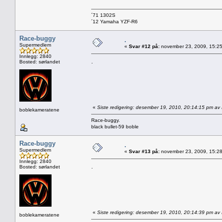
´71 1302S
´12 Yamaha YZF-R6
Race-buggy
.
Supermedlem
«
Svar #12 på:
november 23, 2009, 15:25
Innlegg: 2840
.
Bosted: sørlandet
«
Siste redigering: desember 19, 2010, 20:14:15 pm a
boblekameratene
Race-buggy.
black bullet-59 boble
Race-buggy
.
Supermedlem
«
Svar #13 på:
november 23, 2009, 15:28
Innlegg: 2840
.
Bosted: sørlandet
«
Siste redigering: desember 19, 2010, 20:14:39 pm a
boblekameratene