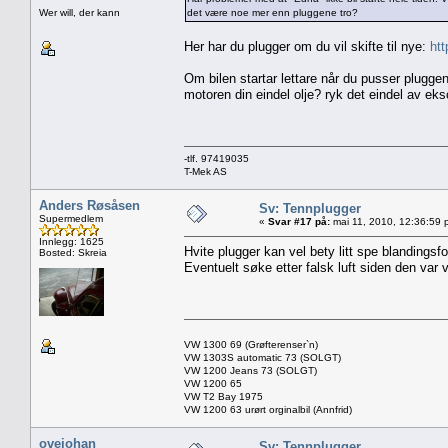
Wer will, der kann
det være noe mer enn pluggene tro?
Her har du plugger om du vil skifte til nye:
ht
Om bilen startar lettare når du pusser pluggen
motoren din eindel olje? ryk det eindel av ekso
-tlf. 97419035
T-Mek AS
Anders Røsåsen
Sv: Tennplugger
Supermedlem
«
Svar #17 på:
mai 11, 2010, 12:36:59 
Innlegg: 1625
Hvite plugger kan vel bety litt spe blandingsf
Bosted: Skreia
Eventuelt søke etter falsk luft siden den var 
VW 1300 69 (Grøfterenser`n)
VW 1303S automatic 73 (SOLGT)
VW 1200 Jeans 73 (SOLGT)
VW 1200 65
VW T2 Bay 1975
VW 1200 63 urørt orginalbil (Annfrid)
ovejohan
Sv: Tennplugger