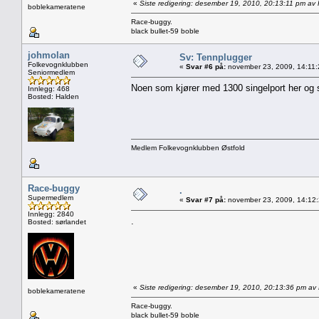
«
Siste redigering: desember 19, 2010, 20:13:11 pm av
boblekameratene
Race-buggy.
black bullet-59 boble
johmolan
Sv: Tennplugger
Folkevognklubben
«
Svar #6 på:
november 23, 2009, 14:11:
Seniormedlem
Noen som kjører med 1300 singelport her og s
Innlegg: 468
Bosted: Halden
Medlem Folkevognklubben Østfold
Race-buggy
.
Supermedlem
«
Svar #7 på:
november 23, 2009, 14:12
Innlegg: 2840
.
Bosted: sørlandet
«
Siste redigering: desember 19, 2010, 20:13:36 pm a
boblekameratene
Race-buggy.
black bullet-59 boble