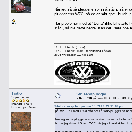
Når jeg så på pluggene som nå står i, så er de
plugger enn W7C, så da er mitt spm. burde jeg
Har problemer med at "Edna" ikke bil starte h
står i, så ble dette bedre. Kan det være noe 
1961 T-1 boble (Edna)
1969 T-1 boble (Turid) (oppussing pågår)
2005 Vw passat 1.9 tdi 130hk
Tistlo
Sv: Tennplugger
Supermedlem
«
Svar #16 på:
mai 10, 2010, 23:39:58 
Innlegg: 17401
Sitat fra: ovejohan på mai 10, 2010, 21:11:46 pm
Bosted: pao Voss
på min 1961 mod 1200 står det nå W8A plugger fra bosch.
Når jeg så på pluggene som nå står i, så er de hvite på "
burde jeg skifte til Bosch W7C når jeg nå skal skifte plu
Har problemer med at "Edna" ikke bil starte hele tiden. 