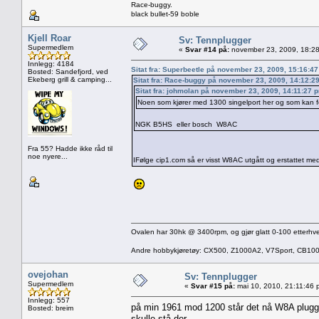
Race-buggy.
black bullet-59 boble
Kjell Roar
Sv: Tennplugger
Supermedlem
«
Svar #14 på:
november 23, 2009, 18:28
Innlegg: 4184
Sitat fra: Superbeetle på november 23, 2009, 15:16:4
Bosted: Sandefjord, ved
Ekeberg grill & camping...
Sitat fra: Race-buggy på november 23, 2009, 14:12:2
Sitat fra: johmolan på november 23, 2009, 14:11:27 
Noen som kjører med 1300 singelport her og som kan f
NGK B5HS eller bosch W8AC
Fra 55? Hadde ikke råd til
noe nyere...
IFølge cip1.com så er visst W8AC utgått og erstattet 
Ovalen har 30hk @ 3400rpm, og gjør glatt 0-100 etterhve
Andre hobbykjøretøy: CX500, Z1000A2, V7Sport, CB10
ovejohan
Sv: Tennplugger
Supermedlem
«
Svar #15 på:
mai 10, 2010, 21:11:46 
Innlegg: 557
på min 1961 mod 1200 står det nå W8A plugge
Bosted: breim
skulle stå der.