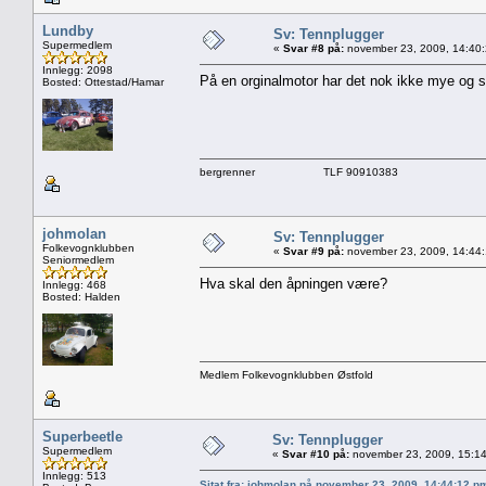
Lundby
Sv: Tennplugger
Supermedlem
«
Svar #8 på:
november 23, 2009, 14:40
Innlegg: 2098
På en orginalmotor har det nok ikke mye og si
Bosted: Ottestad/Hamar
bergrenner TLF 90910383
johmolan
Sv: Tennplugger
Folkevognklubben
«
Svar #9 på:
november 23, 2009, 14:44
Seniormedlem
Hva skal den åpningen være?
Innlegg: 468
Bosted: Halden
Medlem Folkevognklubben Østfold
Superbeetle
Sv: Tennplugger
Supermedlem
«
Svar #10 på:
november 23, 2009, 15:14
Innlegg: 513
Sitat fra: johmolan på november 23, 2009, 14:44:12 p