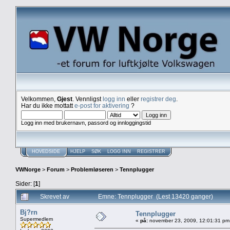
Velkommen,
Gjest
. Vennligst
logg inn
eller
registrer deg
.
Har du ikke mottatt
e-post for aktivering
?
Logg inn med brukernavn, passord og innloggingstid
HOVEDSIDE
HJELP
SØK
LOGG INN
REGISTRER
VWNorge
>
Forum
>
Problemløseren
>
Tennplugger
Sider: [
1
]
Skrevet av
Emne: Tennplugger (Lest 13420 ganger)
Bj?rn
Tennplugger
Supermedlem
«
på:
november 23, 2009, 12:01:31 pm