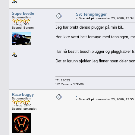
Superbeetle
Sv: Tennplugger
Supermedlem
«
Svar #4 på:
november 23, 2009, 13:34
Innlegg: 513
Jeg har brukt denso plugger på min bil...
Bosted: Bergen
Har ikke vært helt fornøyd med tenningen, men
Har nå bestilt bosch plugger og pluggkabler f
Det er igrunn sjelden jeg finner noen deler som
´71 1302S
´12 Yamaha YZF-R6
Race-buggy
.
Supermedlem
«
Svar #5 på:
november 23, 2009, 13:55
Innlegg: 2840
.
Bosted: sørlandet