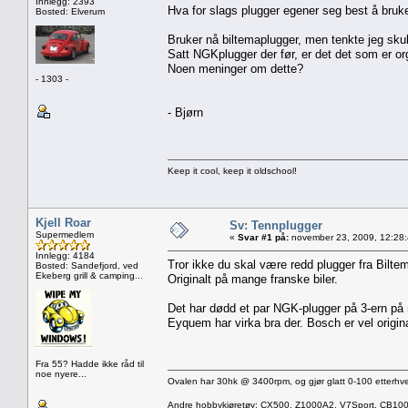
Innlegg: 2393
Hva for slags plugger egener seg best å bru
Bosted: Elverum
Bruker nå biltemaplugger, men tenkte jeg skulle
Satt NGKplugger der før, er det det som er or
Noen meninger om dette?
- 1303 -
- Bjørn
Keep it cool, keep it oldschool!
Kjell Roar
Sv: Tennplugger
Supermedlem
«
Svar #1 på:
november 23, 2009, 12:28
Innlegg: 4184
Tror ikke du skal være redd plugger fra Bilte
Bosted: Sandefjord, ved
Ekeberg grill & camping...
Originalt på mange franske biler.
Det har dødd et par NGK-plugger på 3-ern på 
Eyquem har virka bra der. Bosch er vel origina
Fra 55? Hadde ikke råd til
noe nyere...
Ovalen har 30hk @ 3400rpm, og gjør glatt 0-100 etterhve
Andre hobbykjøretøy: CX500, Z1000A2, V7Sport, CB10