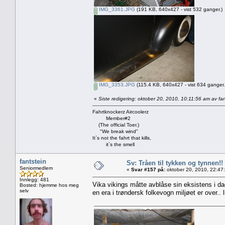
IMG_3361.JPG
(191 KB, 640x427 - vist 532 ganger.)
IMG_3353.JPG
(115.4 KB, 640x427 - vist 634 ganger.
«
Siste redigering: oktober 20, 2010, 10:11:56 am av fan
Fahrtknockerz Aircoolerz
Member#2
(The official Toer.)
"We break wind"
It`s not the fahrt that kills,
it`s the smell
fantstein
Sv: Tråen til tykken og tynnen!!
Seniormedlem
«
Svar #157 på:
oktober 20, 2010, 22:47
Innlegg: 481
Vika vikings måtte avblåse sin eksistens i da
Bosted: hjemme hos meg
selv
en era i trøndersk folkevogn miljøet er over.. lit