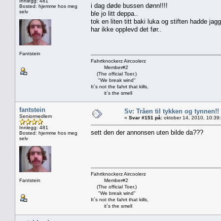
Innlegg: 481
i dag døde bussen dønn!!!!
Bosted: hjemme hos meg
selv
ble jo litt deppa..
tok en liten titt baki luka og stiften hadde jag
har ikke opplevd det før..
Fantstein
Fahrtknockerz Aircoolerz
Member#2
(The official Toer.)
"We break wind"
It`s not the fahrt that kills,
it`s the smell
fantstein
Sv: Tråen til tykken og tynnen!!
Seniormedlem
«
Svar #151 på:
oktober 14, 2010, 10:39
Innlegg: 481
sett den der annonsen uten bilde da???
Bosted: hjemme hos meg
selv
Fahrtknockerz Aircoolerz
Fantstein
Member#2
(The official Toer.)
"We break wind"
It`s not the fahrt that kills,
it`s the smell