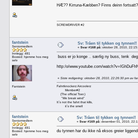
HÆ?? Kirruna-Kæbben? Finns deinn fortsatt?
SCREWDRIVER #2
fantstein
Sv: Tråen til tykken og tynnen!!
Seniormedlem
«
Svar #168 på:
oktober 28, 2010, 22:15
Innlegg: 481
buss er jo konge .. særlig ny buss, tenk deg
Bosted: hjemme hos meg
selv
http:/o/www.youtube.com/watch?v=IGhDuFh
«
Siste redigering: oktober 28, 2010, 22:26:30 pm av fan
Fahrtknockerz Aircoolerz
Fantstein
Member#2
(The official Toer.)
"We break wind"
It`s not the fahrt that kills,
it`s the smell
fantstein
Sv: Tråen til tykken og tynnen!!
Seniormedlem
«
Svar #169 på:
desember 01, 2010, 22:1
Innlegg: 481
du tynnen har du ikke nå eksos greier liggen
Bosted: hjemme hos meg
selv