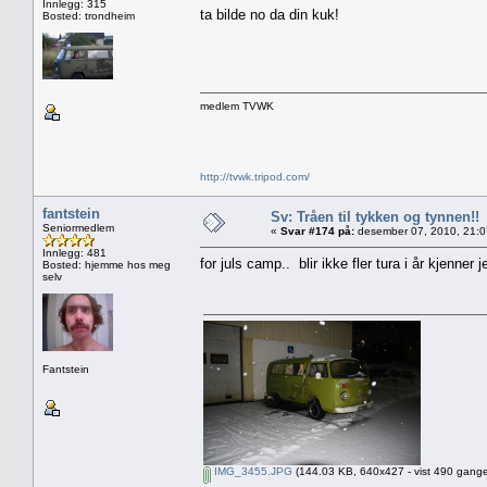
Innlegg: 315
ta bilde no da din kuk!
Bosted: trondheim
medlem TVWK
http://tvwk.tripod.com/
fantstein
Sv: Tråen til tykken og tynnen!!
Seniormedlem
«
Svar #174 på:
desember 07, 2010, 21:0
Innlegg: 481
for juls camp.. blir ikke fler tura i år kjenner j
Bosted: hjemme hos meg
selv
Fantstein
IMG_3455.JPG
(144.03 KB, 640x427 - vist 490 gange