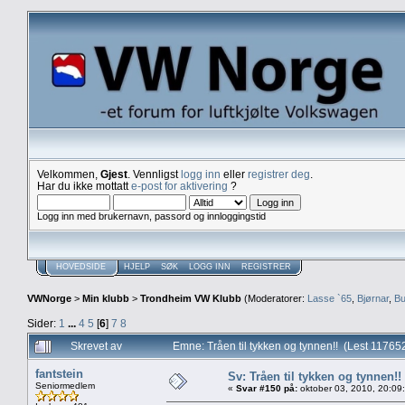
Velkommen,
Gjest
. Vennligst
logg inn
eller
registrer deg
.
Har du ikke mottatt
e-post for aktivering
?
Logg inn med brukernavn, passord og innloggingstid
HOVEDSIDE
HJELP
SØK
LOGG INN
REGISTRER
VWNorge
>
Min klubb
>
Trondheim VW Klubb
(Moderatorer:
Lasse `65
,
Bjørnar
,
Bu
Sider:
1
...
4
5
[
6
]
7
8
Skrevet av
Emne: Tråen til tykken og tynnen!! (Lest 11765
fantstein
Sv: Tråen til tykken og tynnen!!
Seniormedlem
«
Svar #150 på:
oktober 03, 2010, 20:09