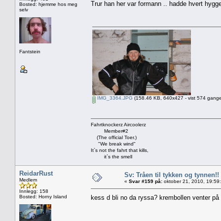
Trur han her var formann .. hadde hvert hygge
Bosted: hjemme hos meg
selv
Fantstein
IMG_3364.JPG
(158.46 KB, 640x427 - vist 574 gange
Fahrtknockerz Aircoolerz
Member#2
(The official Toer.)
"We break wind"
It`s not the fahrt that kills,
it`s the smell
ReidarRust
Sv: Tråen til tykken og tynnen!!
Medlem
«
Svar #159 på:
oktober 21, 2010, 19:59
Innlegg: 158
Bosted: Horny Island
kess d bli no da ryssa? krembollen venter p