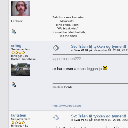
Fahrtknockerz Aircoolerz
Fantstein
Member#2
(The official Toer.)
"We break wind"
It`s not the fahrt that kills,
it`s the smell
erling
Sv: Tråen til tykken og tynnen!!
Seniormedlem
«
Svar #170 på:
desember 01, 2010, 23:2
Innlegg: 315
lappe bussen???
Bosted: trondheim
æ har ræser æksos leggan ja
medlem TVWK
http://tvwk.tripod.com/
fantstein
Sv: Tråen til tykken og tynnen!!
Seniormedlem
«
Svar #171 på:
desember 02, 2010, 00:3
Innlegg: 481