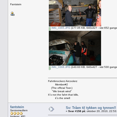
Fantstein
IMG_3365.JPG
(177.05 KB, 640x427 - vist 652 gange
IMG_3368.JPG
(143.63 KB, 640x427 - vist 530 gange
Fahrtknockerz Aircoolerz
Member#2
(The official Toer.)
"We break wind"
It`s not the fahrt that kills,
it`s the smell
fantstein
Sv: Tråen til tykken og tynnen!!
Seniormedlem
«
Svar #158 på:
oktober 20, 2010, 22:53
Innlegg: 481