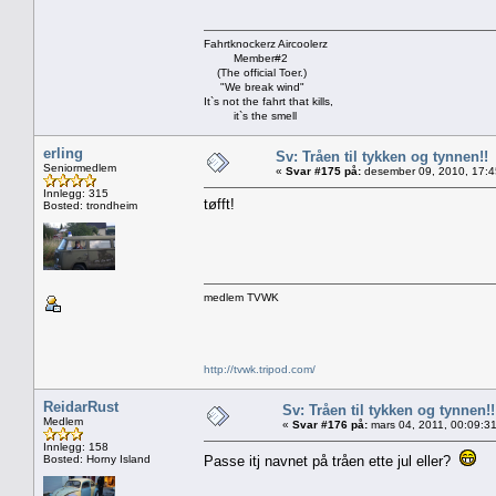
Fahrtknockerz Aircoolerz
Member#2
(The official Toer.)
"We break wind"
It`s not the fahrt that kills,
it`s the smell
erling
Sv: Tråen til tykken og tynnen!!
Seniormedlem
«
Svar #175 på:
desember 09, 2010, 17:4
Innlegg: 315
tøfft!
Bosted: trondheim
medlem TVWK
http://tvwk.tripod.com/
ReidarRust
Sv: Tråen til tykken og tynnen!!
Medlem
«
Svar #176 på:
mars 04, 2011, 00:09:3
Innlegg: 158
Bosted: Horny Island
Passe itj navnet på tråen ette jul eller?