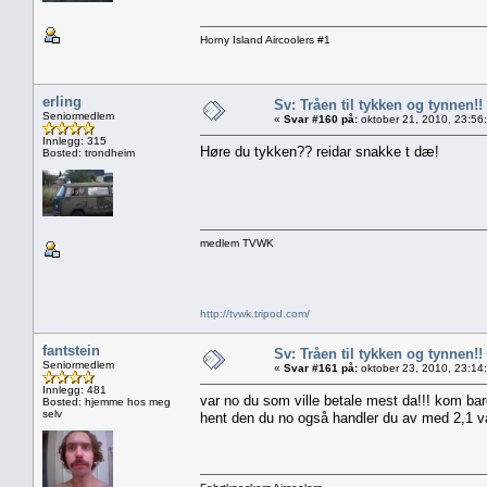
Horny Island Aircoolers #1
erling
Sv: Tråen til tykken og tynnen!!
Seniormedlem
«
Svar #160 på:
oktober 21, 2010, 23:56
Innlegg: 315
Høre du tykken?? reidar snakke t dæ!
Bosted: trondheim
medlem TVWK
http://tvwk.tripod.com/
fantstein
Sv: Tråen til tykken og tynnen!!
Seniormedlem
«
Svar #161 på:
oktober 23, 2010, 23:14
Innlegg: 481
var no du som ville betale mest da!!! kom bare
Bosted: hjemme hos meg
selv
hent den du no også handler du av med 2,1 van