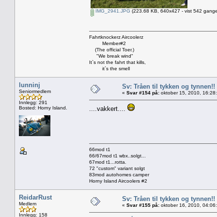
IMG_2941.JPG
(223.68 KB, 640x427 - vist 542 gange
Fahrtknockerz Aircoolerz
Member#2
(The official Toer.)
"We break wind"
It`s not the fahrt that kills,
it`s the smell
lunninj
Sv: Tråen til tykken og tynnen!!
Seniormedlem
«
Svar #154 på:
oktober 15, 2010, 16:28
Innlegg: 291
Bosted: Horny Island.
....vakkert....
66mod t1
66/67mod t1 wbx..solgt...
67mod t1...rotta.
72 "custom" variant solgt
83mod autohomes camper
Horny Island Aircoolers #2
ReidarRust
Sv: Tråen til tykken og tynnen!!
Medlem
«
Svar #155 på:
oktober 16, 2010, 04:06
Innlegg: 158