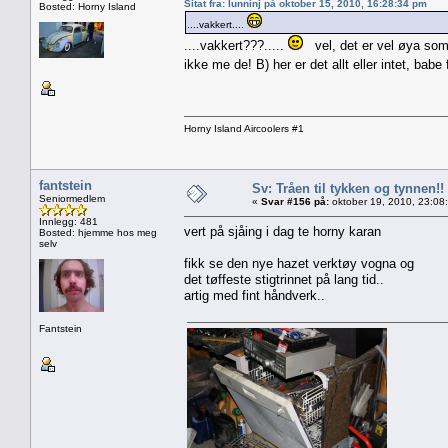
Sitat fra: lunninj på oktober 15, 2010, 16:28:34 pm
Bosted: Horny Island
....vakkert....
....vakkert???.....
vel, det er vel øya som
ikke me de! B) her er det allt eller intet, babe 
Horny Island Aircoolers #1
fantstein
Sv: Tråen til tykken og tynnen!!
Seniormedlem
«
Svar #156 på:
oktober 19, 2010, 23:08
Innlegg: 481
vert på sjåing i dag te horny karan
Bosted: hjemme hos meg
selv
fikk se den nye hazet verktøy vogna og
det tøffeste stigtrinnet på lang tid..
artig med fint håndverk..
Fantstein