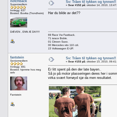
notchback
Sv: Tråen til tykken og tynnen!!
Supermedlem
«
Svar #152 på:
oktober 14, 2010, 13:47
Innlegg: 637
Har du bilde av det??
Bosted: Buvika (Trondheim)
DÆVEN , ENN Æ DA!!!!!
69 Race Vw Fastback.
71 israce Boble.
01 Citroen Saxo.
00 Mercedes vito 110 cdi.
15 Volkswagen E-UP.
fantstein
Sv: Tråen til tykken og tynnen!!
Seniormedlem
«
Svar #153 på:
oktober 15, 2010, 09:41
Innlegg: 481
Er litt spent på den der late bayen..
Bosted: hjemme hos meg
selv
Så jo på motor plasseringen deres her i somm
virka svært fornøyd sjø da men resultatet.
Fantstein