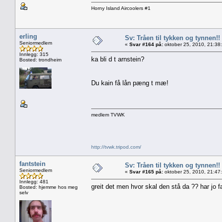
Horny Island Aircoolers #1
erling
Sv: Tråen til tykken og tynnen!!
Seniormedlem
«
Svar #164 på:
oktober 25, 2010, 21:38
Innlegg: 315
ka bli d t arnstein?
Bosted: trondheim
Du kain få lån pæng t mæ!
medlem TVWK
http://tvwk.tripod.com/
fantstein
Sv: Tråen til tykken og tynnen!!
Seniormedlem
«
Svar #165 på:
oktober 25, 2010, 21:47
Innlegg: 481
greit det men hvor skal den stå da ?? har jo fa
Bosted: hjemme hos meg
selv