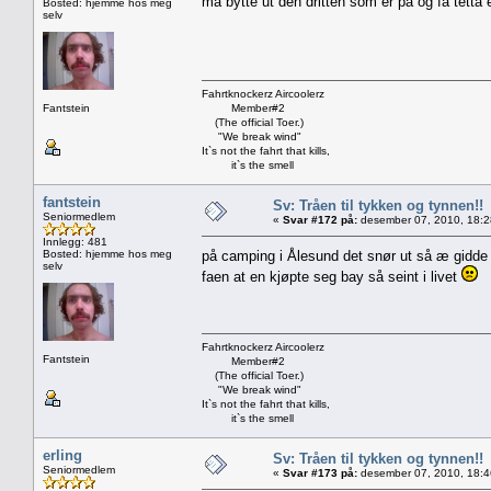
må bytte ut den dritten som er på og få tetta 
Bosted: hjemme hos meg
selv
Fahrtknockerz Aircoolerz
Fantstein
Member#2
(The official Toer.)
"We break wind"
It`s not the fahrt that kills,
it`s the smell
fantstein
Sv: Tråen til tykken og tynnen!!
Seniormedlem
«
Svar #172 på:
desember 07, 2010, 18:2
Innlegg: 481
Bosted: hjemme hos meg
på camping i Ålesund det snør ut så æ gidde i
selv
faen at en kjøpte seg bay så seint i livet
Fahrtknockerz Aircoolerz
Fantstein
Member#2
(The official Toer.)
"We break wind"
It`s not the fahrt that kills,
it`s the smell
erling
Sv: Tråen til tykken og tynnen!!
Seniormedlem
«
Svar #173 på:
desember 07, 2010, 18:4