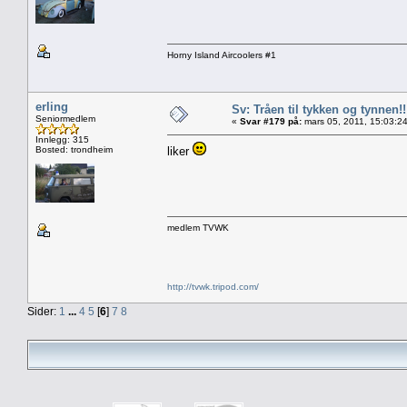
Horny Island Aircoolers #1
erling
Sv: Tråen til tykken og tynnen!!
Seniormedlem
«
Svar #179 på:
mars 05, 2011, 15:03:2
Innlegg: 315
Bosted: trondheim
liker
medlem TVWK
http://tvwk.tripod.com/
Sider:
1
...
4
5
[
6
]
7
8