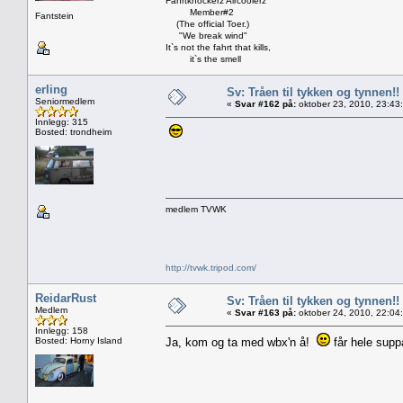
Fahrtknockerz Aircoolerz
Member#2
Fantstein
(The official Toer.)
"We break wind"
It`s not the fahrt that kills,
it`s the smell
erling
Sv: Tråen til tykken og tynnen!!
Seniormedlem
«
Svar #162 på:
oktober 23, 2010, 23:43
Innlegg: 315
Bosted: trondheim
medlem TVWK
http://tvwk.tripod.com/
ReidarRust
Sv: Tråen til tykken og tynnen!!
Medlem
«
Svar #163 på:
oktober 24, 2010, 22:04
Innlegg: 158
Bosted: Horny Island
Ja, kom og ta med wbx'n å!
får hele suppa