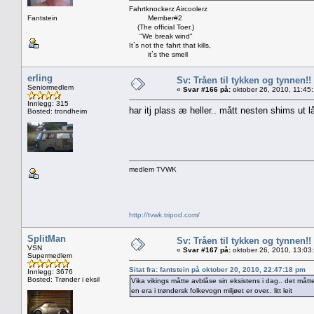
Fahrtknockerz Aircoolerz
Fantstein
Member#2
(The official Toer.)
"We break wind"
It`s not the fahrt that kills,
it`s the smell
erling
Sv: Tråen til tykken og tynnen!!
Seniormedlem
«
Svar #166 på:
oktober 26, 2010, 11:45
Innlegg: 315
har itj plass æ heller.. mått nesten shims ut lå
Bosted: trondheim
medlem TVWK
http://tvwk.tripod.com/
SplitMan
Sv: Tråen til tykken og tynnen!!
VSN
«
Svar #167 på:
oktober 26, 2010, 13:03
Supermedlem
Sitat fra: fantstein på oktober 20, 2010, 22:47:18 pm
Innlegg: 3676
Bosted: Trønder i eksil
Vika vikings måtte avblåse sin eksistens i dag.. det måtte
en era i trøndersk folkevogn miljøet er over.. litt leit