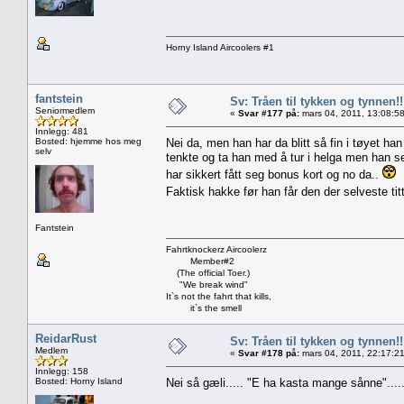
Horny Island Aircoolers #1
fantstein
Sv: Tråen til tykken og tynnen!!
Seniormedlem
«
Svar #177 på:
mars 04, 2011, 13:08:5
Innlegg: 481
Bosted: hjemme hos meg
Nei da, men han har da blitt så fin i tøyet ha
selv
tenkte og ta han med å tur i helga men han se
har sikkert fått seg bonus kort og no da..
Faktisk hakke før han får den der selveste ti
Fantstein
Fahrtknockerz Aircoolerz
Member#2
(The official Toer.)
"We break wind"
It`s not the fahrt that kills,
it`s the smell
ReidarRust
Sv: Tråen til tykken og tynnen!!
Medlem
«
Svar #178 på:
mars 04, 2011, 22:17:2
Innlegg: 158
Bosted: Horny Island
Nei så gæli..... "E ha kasta mange sånne"...