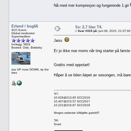
Nå med mer kompresjon og fungerende 1.gir
Erlend / bug66
Sv: 2,7 liter T4.
SCC Event
«
Svar #315 på:
juni 06, 2015, 21:37:00
Global moderator
Supermedlem
Jøss
Innlegg: 5824
Bosted: Oslo, Briskeby
Er jo ikke noe morro når ting starter på først
Grattis med oppstart!
ass UP nose DOWN, rip the
tires
Håper å se bilen iløpet av sesongen, må bare 
'67:
10.626@213,65 SCC2016
10.407@215,57 SCC2017
10.221@216,87 SCC2018
Norges raskeste luftkjølte gatebil?
'59:
Snart