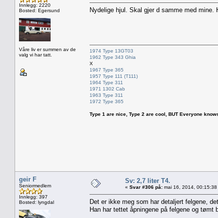
Innlegg: 2220
Nydelige hjul. Skal gjer d samme med mine. 
Bosted: Egersund
Våre liv er summen av de
1974 Type 13GT03
valg vi har tatt.
1962 Type 343 Ghia
X
1967 Type 365
1957 Type 111 (T111)
1964 Type 311
1971 1302 Cab
1963 Type 311
1972 Type 365
Type 1 are nice, Type 2 are cool, BUT Everyone knows, th
geir F
Sv: 2,7 liter T4.
Seniormedlem
«
Svar #306 på:
mai 16, 2014, 00:15:38
Innlegg: 397
Det er ikke meg som har detaljert felgene, de
Bosted: lyngdal
Han har tettet åpningene på felgene og tømt b