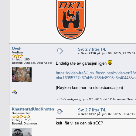
OveF
Sv: 2,7 liter T4.
Medlem
«
Svar #316 på:
juni 06, 2015, 22:25:09
Innlegg: 180
Bosted: Lyngdal, Vest-Agder
Endelig ute av garasjen igjen
https://video-fra3-1.xx.fbcdn.net/hvideo-x
oh=16955727c57ab5d768de8993c5c40443&
(Røyken kommer fra eksosbandasjen).
«
Siste redigering: juni 08, 2015, 08:12:10 am av OveF
KnastenradUndKnotenblech
Sv: 2,7 liter T4.
Supermedlem
«
Svar #317 på:
juni 07, 2015, 00:47:19
Innlegg: 7175
kult .får vi se den på sCC?
Bosted: Drammen