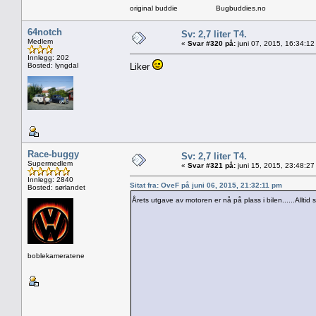
original buddie Bugbuddies.no
64notch
Sv: 2,7 liter T4.
Medlem
«
Svar #320 på:
juni 07, 2015, 16:34:12
Innlegg: 202
Bosted: lyngdal
Liker
Race-buggy
Sv: 2,7 liter T4.
Supermedlem
«
Svar #321 på:
juni 15, 2015, 23:48:27
Innlegg: 2840
Sitat fra: OveF på juni 06, 2015, 21:32:11 pm
Bosted: sørlandet
Årets utgave av motoren er nå på plass i bilen......Alltid
boblekameratene