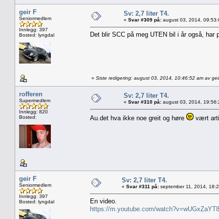
geir F
Sv: 2,7 liter T4.
Seniormedlem
«
Svar #309 på:
august 03, 2014, 09:53
Innlegg: 397
Det blir SCC på meg UTEN bil i år også, har p
Bosted: lyngdal
«
Siste redigering: august 03, 2014, 10:46:52 am av gei
rofferen
Sv: 2,7 liter T4.
Supermedlem
«
Svar #310 på:
august 03, 2014, 19:56
Innlegg: 820
Bosted:
Au.det hva ikke noe greit og høre
vært arti
geir F
Sv: 2,7 liter T4.
Seniormedlem
«
Svar #311 på:
september 11, 2014, 18:
Innlegg: 397
En video.
Bosted: lyngdal
https://m.youtube.com/watch?v=wUGxZaYT8