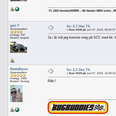
-71 1302 Honda1000RR , -66 Variant WBX turbo , 89 
geir F
Sv: 2,7 liter T4.
Seniormedlem
«
Svar #318 på:
juni 07, 2015, 08:50:37
Innlegg: 397
Ja i år må jeg komme meg på SCC med bil, har e
Bosted: lyngdal
RødeBaron
Sv: 2,7 liter T4.
Supermedlem
«
Svar #319 på:
juni 07, 2015, 10:49:24
Innlegg: 1504
Rått !
Bosted: Vevang