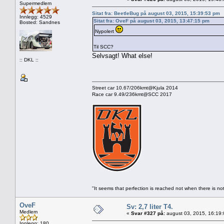
Supermedlem
Sitat fra: BeetleBug på august 03, 2015, 15:39:53 pm
Innlegg: 4529
Sitat fra: OveF på august 03, 2015, 13:47:15 pm
Bosted: Sandnes
Nypolert
Til SCC?
Selvsagt! What else!
:: DKL ::
Street car 10.67/206kmt@Kjula 2014
Race car 9.49/236kmt@SCC 2017
"It seems that perfection is reached not when there is not
OveF
Sv: 2,7 liter T4.
Medlem
«
Svar #327 på:
august 03, 2015, 16:19
Innlegg: 180