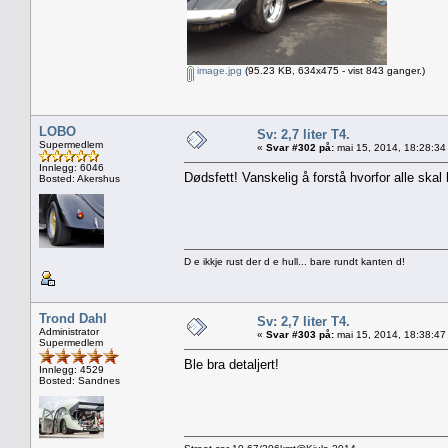
image.jpg
(95.23 KB, 634x475 - vist 843 ganger.)
LOBO
Sv: 2,7 liter T4.
Supermedlem
«
Svar #302 på:
mai 15, 2014, 18:28:34
Innlegg: 6046
Dødsfett! Vanskelig å forstå hvorfor alle skal 
Bosted: Akershus
D e ikkje rust der d e hull... bare rundt kanten d!
Trond Dahl
Sv: 2,7 liter T4.
Administrator
«
Svar #303 på:
mai 15, 2014, 18:38:47
Supermedlem
Ble bra detaljert!
Innlegg: 4529
Bosted: Sandnes