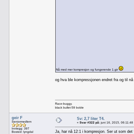
Nå med mer kompresjon og fungerende 1.gir
og hva ble kompressjonen endret fra og til nå
Race-buggy.
black bullet-59 boble
geir F
Sv: 2,7 liter T4.
Seniormedlem
«
Svar #322 på:
juni 16, 2015, 06:11:48
Innlegg: 397
Ja, har nå 12:1 i kompresjon. Ser ut som det 
Bosted: lyngdal