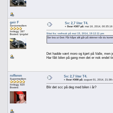
geir F
Sv: 2,7 liter T4.
Seniormedlem
«
Svar #307 på:
mai 16, 2014, 00:35:16
Innlegg: 397
Sitat fra: vwfreak på mai 15, 2014, 19:12:11 pm
Bosted: lyngdal
Ser bra ut Geir. Får håpe allt går på skinner når du kom
Det hadde vært moro og kjørt på Valle, men je
Har fått bilen på gang men det er nok endel t
rofferen
Sv: 2,7 liter T4.
Supermedlem
«
Svar #308 på:
august 01, 2014, 21:38
Innlegg: 820
Blir det scc på deg med bilen i år?
Bosted: