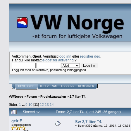
Velkommen,
Gjest
. Vennligst
logg inn
eller
registrer deg
.
Har du ikke mottatt
e-post for aktivering
?
Logg inn med brukernavn, passord og innloggingstid
HOVEDSIDE
HJELP
SØK
LOGG INN
REGISTRER
VWNorge
>
Forum
>
Prosjektgarasjen
>
2,7 liter T4.
Sider:
1
...
9
10
[
11
]
12
13
14
Skrevet av
Emne: 2,7 liter T4. (Lest 245136 ganger)
geir F
Sv: 2,7 liter T4.
Seniormedlem
«
Svar #300 på:
mai 15, 2014, 18:03:38