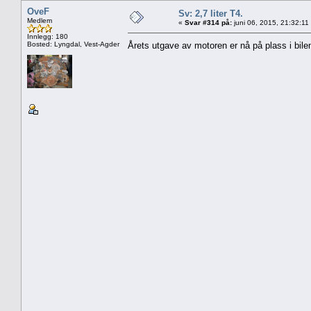
OveF
Sv: 2,7 liter T4.
Medlem
«
Svar #314 på:
juni 06, 2015, 21:32:11
Innlegg: 180
Bosted: Lyngdal, Vest-Agder
Årets utgave av motoren er nå på plass i bilen