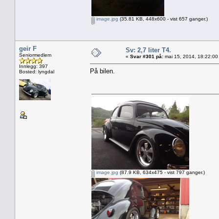
image.jpg
(35.81 KB, 448x600 - vist 657 ganger.)
geir F
Sv: 2,7 liter T4.
Seniormedlem
«
Svar #301 på:
mai 15, 2014, 18:22:00
Innlegg: 397
På bilen.
Bosted: lyngdal
image.jpg
(87.9 KB, 634x475 - vist 797 ganger.)