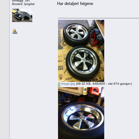
Innlegg: 397
Har detaljert felgene
Bosted: lyngdal
image.jpg
(49.32 KB, 448x600 - vist 674 ganger.)