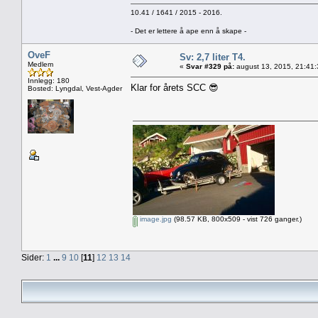
10.41 / 1641 / 2015 - 2016.
- Det er lettere å ape enn å skape -
OveF
Sv: 2,7 liter T4.
Medlem
«
Svar #329 på:
august 13, 2015, 21:41
Innlegg: 180
Klar for årets SCC 😎
Bosted: Lyngdal, Vest-Agder
image.jpg
(98.57 KB, 800x509 - vist 726 ganger.)
Sider:
1
...
9
10
[
11
]
12
13
14