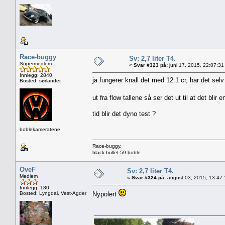
Race-buggy
Sv: 2,7 liter T4.
Supermedlem
«
Svar #323 på:
juni 17, 2015, 22:07:31
Innlegg: 2840
ja fungerer knall det med 12:1 cr, har det se
Bosted: sørlandet
ut fra flow tallene så ser det ut til at det blir
tid blir det dyno test ?
boblekameratene
Race-buggy.
black bullet-59 boble
OveF
Sv: 2,7 liter T4.
Medlem
«
Svar #324 på:
august 03, 2015, 13:47
Innlegg: 180
Bosted: Lyngdal, Vest-Agder
Nypolert