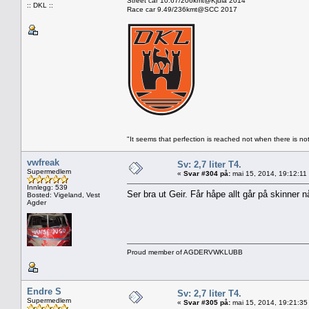
Street car 10.67/206kmt@Kjula 2014
:: DKL ::
Race car 9.49/236kmt@SCC 2017
"It seems that perfection is reached not when there is not
vwfreak
Sv: 2,7 liter T4.
Supermedlem
«
Svar #304 på:
mai 15, 2014, 19:12:11
Innlegg: 539
Ser bra ut Geir. Får håpe allt går på skinner
Bosted: Vigeland, Vest
Agder
Proud member of AGDERVWKLUBB
Endre S
Sv: 2,7 liter T4.
Supermedlem
«
Svar #305 på:
mai 15, 2014, 19:21:35