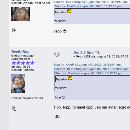
Sitat fra: BeetleBug på august 03, 2015, 15:39:53 pm
Bosted: Lyngdal, Vest-Agder
Sitat fra: OveF på august 03, 2015, 13:47:15 pm
Nypolert
Til SCC?
Jepp 😎
BeetleBug
Sv: 2,7 liter T4.
Global moderator
«
Svar #328 på:
august 03, 2015, 17:37
Supermedlem
Sitat fra: OveF på august 03, 2015, 16:19:04 pm
Innlegg: 5355
Sitat fra: BeetleBug på august 03, 2015, 15:39:53 pm
Bosted: Fornebo
Sitat fra: OveF på august 03, 2015, 13:47:15 pm
Nypolert
Til SCC?
Jepp 😎
Hvilken makalös manick
Tipp, topp, tommel opp! Jeg har avtalt eget depo
-BB-