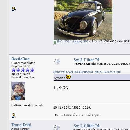
IMG_2514 (Large).JPG
(11.24 KB, 800x600 - vist 632
BeetleBug
Sv: 2,7 liter T4.
Global moderator
«
Svar #325 på:
august 03, 2015, 15:39
Supermedlem
Sitat fra: OveF på august 03, 2015, 13:47:15 pm
Innlegg: 5355
Bosted: Fornebo
Nypolert
Til SCC?
Hvilken makalös manick
10.41 / 1641 / 2015 - 2016.
- Det er lettere å ape enn å skape -
Trond Dahl
Sv: 2,7 liter T4.
Administrator
«
Svar #326 på:
august 03, 2015, 15:48