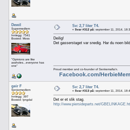
Dewil
Sv: 2,7 liter T4.
Supermedlem
«
Svar #312 på:
september 11, 2014, 18:
Innlegg: 7541
Deilig!
Bosted: Moss
Det gasserstaget var snedig. Har du noen bilde
"Opinions are like
assholes...everyone has
one"
Proud member and co-founder of Senkemafia'n.
Facebook.com/HerbieMem
geir F
Sv: 2,7 liter T4.
Seniormedlem
«
Svar #313 på:
september 11, 2014, 18:
Innlegg: 397
Det er et slik stag.
Bosted: lyngdal
http://www.piersideparts.net/GBELINKAGE.h