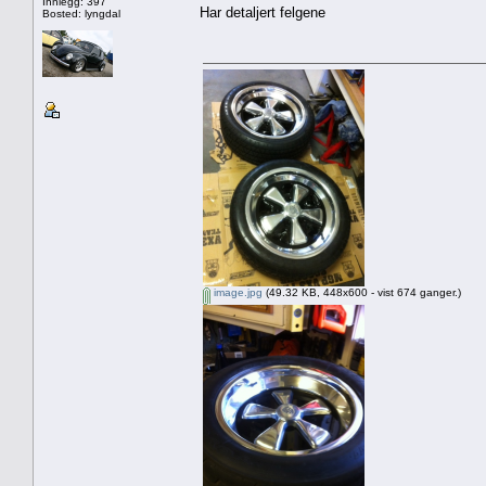
Innlegg: 397
Har detaljert felgene
Bosted: lyngdal
image.jpg
(49.32 KB, 448x600 - vist 674 ganger.)