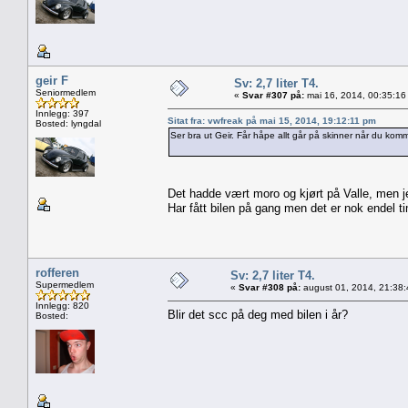
geir F
Sv: 2,7 liter T4.
Seniormedlem
«
Svar #307 på:
mai 16, 2014, 00:35:16
Innlegg: 397
Sitat fra: vwfreak på mai 15, 2014, 19:12:11 pm
Bosted: lyngdal
Ser bra ut Geir. Får håpe allt går på skinner når du kom
Det hadde vært moro og kjørt på Valle, men je
Har fått bilen på gang men det er nok endel t
rofferen
Sv: 2,7 liter T4.
Supermedlem
«
Svar #308 på:
august 01, 2014, 21:38
Innlegg: 820
Blir det scc på deg med bilen i år?
Bosted: