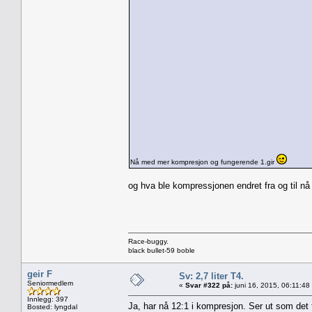
Nå med mer kompresjon og fungerende 1.gir
og hva ble kompressjonen endret fra og til nå
Race-buggy.
black bullet-59 boble
geir F
Sv: 2,7 liter T4.
Seniormedlem
«
Svar #322 på:
juni 16, 2015, 06:11:48
Innlegg: 397
Ja, har nå 12:1 i kompresjon. Ser ut som det 
Bosted: lyngdal