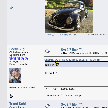
IMG_2514 (Large).JPG
(11.24 KB, 800x600 - vist 633
BeetleBug
Sv: 2,7 liter T4.
Global moderator
«
Svar #325 på:
august 03, 2015, 15:39
Supermedlem
Sitat fra: OveF på august 03, 2015, 13:47:15 pm
Innlegg: 5355
Bosted: Fornebo
Nypolert
Til SCC?
Hvilken makalös manick
10.41 / 1641 / 2015 - 2016.
- Det er lettere å ape enn å skape -
Trond Dahl
Sv: 2,7 liter T4.
Administrator
«
Svar #326 på:
august 03, 2015, 15:48