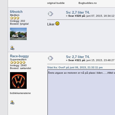
original buddie Bugbuddies.no
64notch
Sv: 2,7 liter T4.
Medlem
«
Svar #320 på:
juni 07, 2015, 16:34:12
Innlegg: 202
Bosted: lyngdal
Liker
Race-buggy
Sv: 2,7 liter T4.
Supermedlem
«
Svar #321 på:
juni 15, 2015, 23:48:27
Innlegg: 2840
Sitat fra: OveF på juni 06, 2015, 21:32:11 pm
Bosted: sørlandet
Årets utgave av motoren er nå på plass i bilen......Alltid
boblekameratene