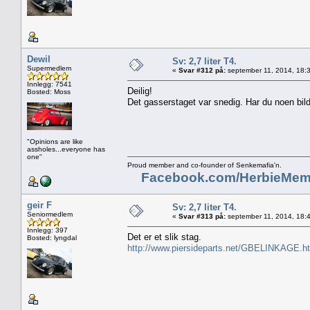
Dewil
Sv: 2,7 liter T4.
Supermedlem
«
Svar #312 på:
september 11, 2014, 18:
Innlegg: 7541
Deilig!
Bosted: Moss
Det gasserstaget var snedig. Har du noen bilde
"Opinions are like
assholes...everyone has
one"
Proud member and co-founder of Senkemafia'n.
Facebook.com/HerbieMem
geir F
Sv: 2,7 liter T4.
Seniormedlem
«
Svar #313 på:
september 11, 2014, 18:
Innlegg: 397
Det er et slik stag.
Bosted: lyngdal
http://www.piersideparts.net/GBELINKAGE.h