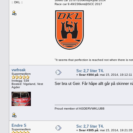
Street car 10.67/206kmt@Kjula 2014
:: DKL ::
Race car 9.49/236kmt@SCC 2017
"It seems that perfection is reached not when there is not
vwfreak
Sv: 2,7 liter T4.
Supermedlem
«
Svar #304 på:
mai 15, 2014, 19:12:11
Innlegg: 539
Ser bra ut Geir. Får håpe allt går på skinner
Bosted: Vigeland, Vest
Agder
Proud member of AGDERVWKLUBB
Endre S
Sv: 2,7 liter T4.
Supermedlem
«
Svar #305 på:
mai 15, 2014, 19:21:35