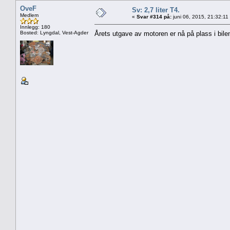
OveF
Sv: 2,7 liter T4.
Medlem
«
Svar #314 på:
juni 06, 2015, 21:32:11
Innlegg: 180
Bosted: Lyngdal, Vest-Agder
Årets utgave av motoren er nå på plass i bilen