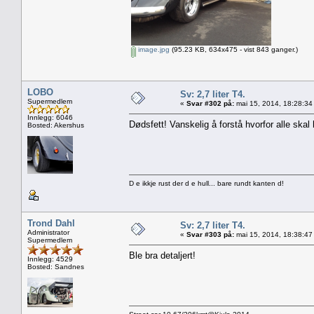
image.jpg
(95.23 KB, 634x475 - vist 843 ganger.)
LOBO
Sv: 2,7 liter T4.
Supermedlem
«
Svar #302 på:
mai 15, 2014, 18:28:34
Innlegg: 6046
Dødsfett! Vanskelig å forstå hvorfor alle skal 
Bosted: Akershus
D e ikkje rust der d e hull... bare rundt kanten d!
Trond Dahl
Sv: 2,7 liter T4.
Administrator
«
Svar #303 på:
mai 15, 2014, 18:38:47
Supermedlem
Ble bra detaljert!
Innlegg: 4529
Bosted: Sandnes