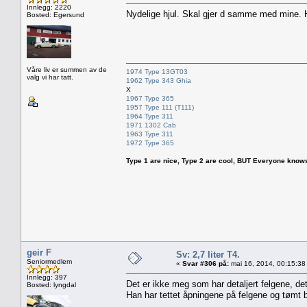
Innlegg: 2220
Nydelige hjul. Skal gjer d samme med mine. 
Bosted: Egersund
Våre liv er summen av de
1974 Type 13GT03
valg vi har tatt.
1962 Type 343 Ghia
X
1967 Type 365
1957 Type 111 (T111)
1964 Type 311
1971 1302 Cab
1963 Type 311
1972 Type 365
Type 1 are nice, Type 2 are cool, BUT Everyone knows, th
geir F
Sv: 2,7 liter T4.
Seniormedlem
«
Svar #306 på:
mai 16, 2014, 00:15:38
Innlegg: 397
Det er ikke meg som har detaljert felgene, de
Bosted: lyngdal
Han har tettet åpningene på felgene og tømt b