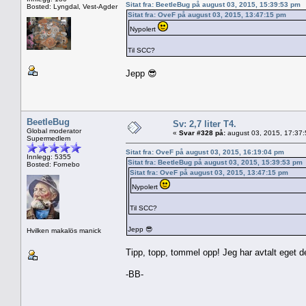
Sitat fra: BeetleBug på august 03, 2015, 15:39:53 pm
Bosted: Lyngdal, Vest-Agder
Sitat fra: OveF på august 03, 2015, 13:47:15 pm
Nypolert
Til SCC?
Jepp 😎
BeetleBug
Sv: 2,7 liter T4.
Global moderator
«
Svar #328 på:
august 03, 2015, 17:37
Supermedlem
Sitat fra: OveF på august 03, 2015, 16:19:04 pm
Innlegg: 5355
Sitat fra: BeetleBug på august 03, 2015, 15:39:53 pm
Bosted: Fornebo
Sitat fra: OveF på august 03, 2015, 13:47:15 pm
Nypolert
Til SCC?
Jepp 😎
Hvilken makalös manick
Tipp, topp, tommel opp! Jeg har avtalt eget depo
-BB-