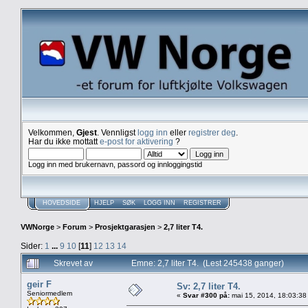
Velkommen,
Gjest
. Vennligst
logg inn
eller
registrer deg
.
Har du ikke mottatt
e-post for aktivering
?
Logg inn med brukernavn, passord og innloggingstid
HOVEDSIDE
HJELP
SØK
LOGG INN
REGISTRER
VWNorge
>
Forum
>
Prosjektgarasjen
>
2,7 liter T4.
Sider:
1
...
9
10
[
11
]
12
13
14
Skrevet av
Emne: 2,7 liter T4. (Lest 245438 ganger)
geir F
Sv: 2,7 liter T4.
Seniormedlem
«
Svar #300 på:
mai 15, 2014, 18:03:38