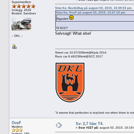
Supermedlem
Sitat fra: BeetleBug på august 03, 2015, 15:39:53 pm
Innlegg: 4529
Sitat fra: OveF på august 03, 2015, 13:47:15 pm
Bosted: Sandnes
Nypolert
Til SCC?
Selvsagt! What else!
:: DKL ::
Street car 10.67/206kmt@Kjula 2014
Race car 9.49/236kmt@SCC 2017
"It seems that perfection is reached not when there is not
OveF
Sv: 2,7 liter T4.
Medlem
«
Svar #327 på:
august 03, 2015, 16:19
Innlegg: 180