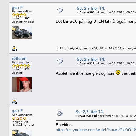
geir F
Sv: 2,7 liter T4.
Seniormedlem
«
Svar #309 på:
august 03, 2014, 09:53
Innlegg: 397
Det blir SCC på meg UTEN bil i år også, har p
Bosted: lyngdal
«
Siste redigering: august 03, 2014, 10:46:52 am av gei
rofferen
Sv: 2,7 liter T4.
Supermedlem
«
Svar #310 på:
august 03, 2014, 19:56
Innlegg: 820
Bosted:
Au.det hva ikke noe greit og høre
vært arti
geir F
Sv: 2,7 liter T4.
Seniormedlem
«
Svar #311 på:
september 11, 2014, 18:
Innlegg: 397
En video.
Bosted: lyngdal
https://m.youtube.com/watch?v=wUGxZaYT8