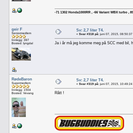
-71 1302 Honda1000RR , -66 Variant WBX turbo , 89 
geir F
Sv: 2,7 liter T4.
Seniormedlem
«
Svar #318 på:
juni 07, 2015, 08:50:37
Innlegg: 397
Ja i år må jeg komme meg på SCC med bil, har e
Bosted: lyngdal
RødeBaron
Sv: 2,7 liter T4.
Supermedlem
«
Svar #319 på:
juni 07, 2015, 10:49:24
Innlegg: 1504
Rått !
Bosted: Vevang