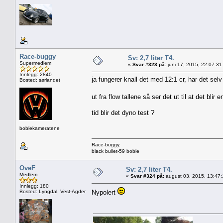
Race-buggy
Sv: 2,7 liter T4.
Supermedlem
«
Svar #323 på:
juni 17, 2015, 22:07:31
Innlegg: 2840
ja fungerer knall det med 12:1 cr, har det se
Bosted: sørlandet
ut fra flow tallene så ser det ut til at det blir
tid blir det dyno test ?
boblekameratene
Race-buggy.
black bullet-59 boble
OveF
Sv: 2,7 liter T4.
Medlem
«
Svar #324 på:
august 03, 2015, 13:47
Innlegg: 180
Bosted: Lyngdal, Vest-Agder
Nypolert