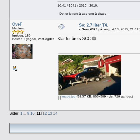
10.41 / 1641 / 2015 - 2016.
- Det er lettere å ape enn å skape -
OveF
Sv: 2,7 liter T4.
Medlem
«
Svar #329 på:
august 13, 2015, 21:41
Innlegg: 180
Klar for årets SCC 😎
Bosted: Lyngdal, Vest-Agder
image.jpg
(98.57 KB, 800x509 - vist 726 ganger.)
Sider:
1
...
9
10
[
11
]
12
13
14