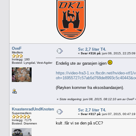
OveF
Sv: 2,7 liter T4.
Medlem
«
Svar #316 på:
juni 06, 2015, 22:25:09
Innlegg: 180
Bosted: Lyngdal, Vest-Agder
Endelig ute av garasjen igjen
https://video-fra3-1.xx.fbcdn.net/hvideo-x
oh=16955727c57ab5d768de8993c5c40443&
(Røyken kommer fra eksosbandasjen).
«
Siste redigering: juni 08, 2015, 08:12:10 am av OveF
KnastenradUndKnotenblech
Sv: 2,7 liter T4.
Supermedlem
«
Svar #317 på:
juni 07, 2015, 00:47:19
Innlegg: 7175
kult .får vi se den på sCC?
Bosted: Drammen