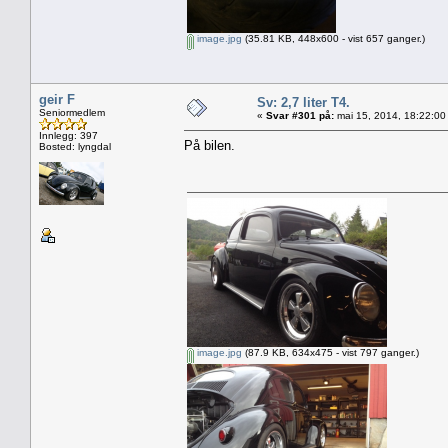
image.jpg
(35.81 KB, 448x600 - vist 657 ganger.)
geir F
Sv: 2,7 liter T4.
Seniormedlem
«
Svar #301 på:
mai 15, 2014, 18:22:00
Innlegg: 397
På bilen.
Bosted: lyngdal
image.jpg
(87.9 KB, 634x475 - vist 797 ganger.)