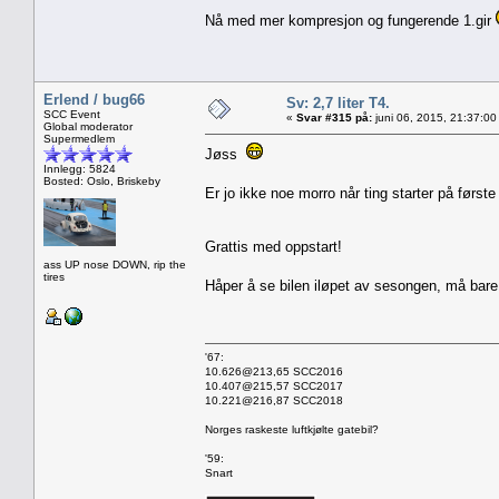
Nå med mer kompresjon og fungerende 1.gir
Erlend / bug66
Sv: 2,7 liter T4.
SCC Event
«
Svar #315 på:
juni 06, 2015, 21:37:00
Global moderator
Supermedlem
Jøss
Innlegg: 5824
Bosted: Oslo, Briskeby
Er jo ikke noe morro når ting starter på først
Grattis med oppstart!
ass UP nose DOWN, rip the
tires
Håper å se bilen iløpet av sesongen, må bare 
'67:
10.626@213,65 SCC2016
10.407@215,57 SCC2017
10.221@216,87 SCC2018
Norges raskeste luftkjølte gatebil?
'59:
Snart