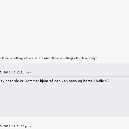
 there is nothing left to add, but when there is nothing left to take away"
5, 2014, 19:12:11 pm »
på skinner når du kommer hjem så den kan sees og høres i Valle :-)
5, 2014, 19:21:35 pm »