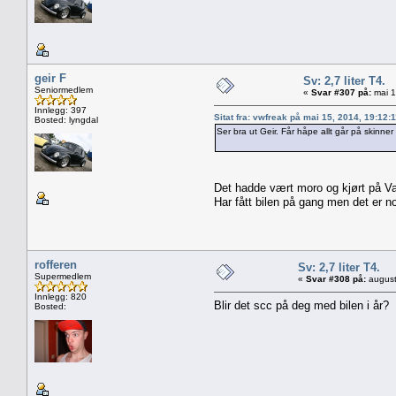
geir F
Sv: 2,7 liter T4.
Seniormedlem
«
Svar #307 på:
mai 1
Innlegg: 397
Sitat fra: vwfreak på mai 15, 2014, 19:12:
Bosted: lyngdal
Ser bra ut Geir. Får håpe allt går på skinne
Det hadde vært moro og kjørt på Val
Har fått bilen på gang men det er n
rofferen
Sv: 2,7 liter T4.
Supermedlem
«
Svar #308 på:
august
Innlegg: 820
Blir det scc på deg med bilen i år?
Bosted: