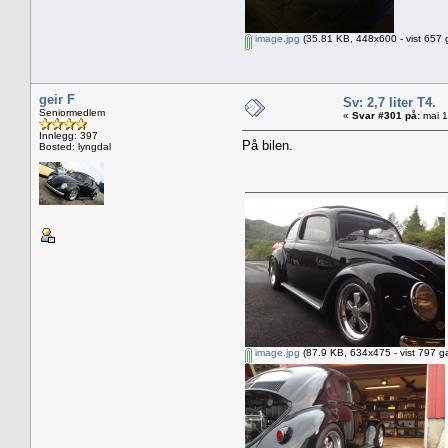
image.jpg
(35.81 KB, 448x600 - vist 657 
geir F
Sv: 2,7 liter T4.
Seniormedlem
«
Svar #301 på:
mai 1
Innlegg: 397
På bilen.
Bosted: lyngdal
image.jpg
(87.9 KB, 634x475 - vist 797 g