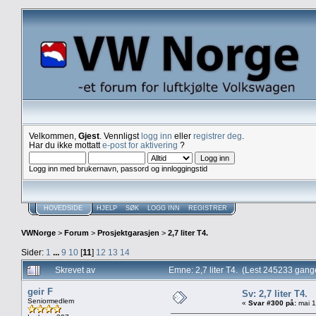
Velkommen,
Gjest
. Vennligst
logg inn
eller
registrer deg
.
Har du ikke mottatt
e-post for aktivering
?
Logg inn med brukernavn, passord og innloggingstid
HOVEDSIDE
HJELP
SØK
LOGG INN
REGISTRER
VWNorge
>
Forum
>
Prosjektgarasjen
>
2,7 liter T4.
Sider:
1
...
9
10
[
11
]
12
13
14
Skrevet av
Emne: 2,7 liter T4. (Lest 245233 gang
geir F
Sv: 2,7 liter T4.
Seniormedlem
«
Svar #300 på:
mai 1