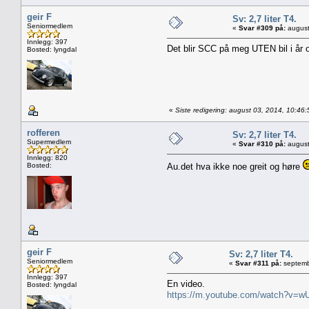
geir F
Sv: 2,7 liter T4.
Seniormedlem
«
Svar #309 på:
august
Innlegg: 397
Det blir SCC på meg UTEN bil i år o
Bosted: lyngdal
«
Siste redigering: august 03, 2014, 10:46:
rofferen
Sv: 2,7 liter T4.
Supermedlem
«
Svar #310 på:
august
Innlegg: 820
Bosted:
Au.det hva ikke noe greit og høre
geir F
Sv: 2,7 liter T4.
Seniormedlem
«
Svar #311 på:
septemb
Innlegg: 397
En video.
Bosted: lyngdal
https://m.youtube.com/watch?v=w