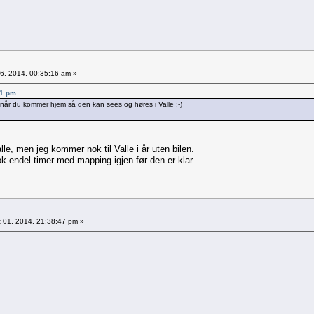
6, 2014, 00:35:16 am »
11 pm
r når du kommer hjem så den kan sees og høres i Valle :-)
le, men jeg kommer nok til Valle i år uten bilen.
ok endel timer med mapping igjen før den er klar.
 01, 2014, 21:38:47 pm »