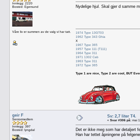
Innlegg: 2220
Nydelige hjul. Skal gjer d samme 
Bosted: Egersund
Våre liv er summen av de valg vi har tatt.
1974 Type 13GT03
1962 Type 343 Ghia
X
1967 Type 365
1957 Type 111 (T111)
1964 Type 311
1971 1302 Cab
1963 Type 311
1972 Type 365
Type 1 are nice, Type 2 are cool, BUT Every
geir F
Sv: 2,7 liter T4.
Seniormedlem
«
Svar #306 på:
mai 1
Innlegg: 397
Det er ikke meg som har detaljert f
Bosted: lyngdal
Han har tettet åpningene på felgene