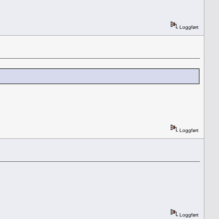
Loggført
Loggført
Loggført