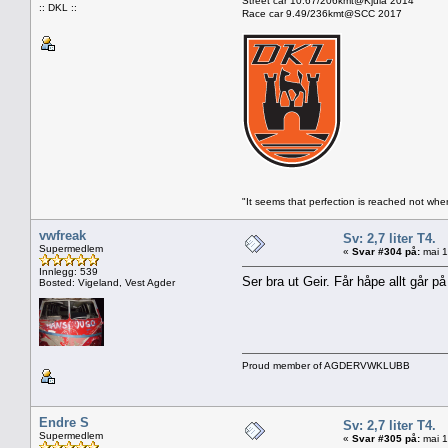
Street car 10.67/206kmt@Kjula 2014
:: DKL ::
Race car 9.49/236kmt@SCC 2017
"It seems that perfection is reached not when
vwfreak
Sv: 2,7 liter T4.
Supermedlem
«
Svar #304 på:
mai 1
Innlegg: 539
Ser bra ut Geir. Får håpe allt går 
Bosted: Vigeland, Vest Agder
Proud member of AGDERVWKLUBB
Endre S
Sv: 2,7 liter T4.
Supermedlem
«
Svar #305 på:
mai 1