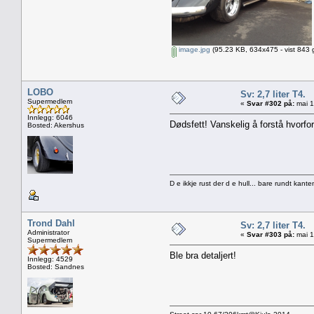
image.jpg
(95.23 KB, 634x475 - vist 843 
LOBO
Sv: 2,7 liter T4.
Supermedlem
«
Svar #302 på:
mai 1
Innlegg: 6046
Dødsfett! Vanskelig å forstå hvorfor 
Bosted: Akershus
D e ikkje rust der d e hull... bare rundt kante
Trond Dahl
Sv: 2,7 liter T4.
Administrator
«
Svar #303 på:
mai 1
Supermedlem
Ble bra detaljert!
Innlegg: 4529
Bosted: Sandnes