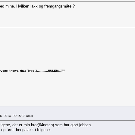
med mine. Hvilken lakk og fremgangsmåte ?
one knows, that Type 3............RULE!\\\\\\\"
6, 2014, 00:15:38 am »
elgene, det er min bror(64notch) som har gjort jobben.
 og tømt bengalakk i felgene.