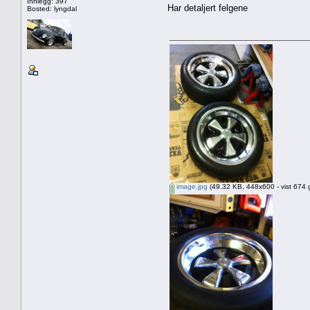
Innlegg: 397
Har detaljert felgene
Bosted: lyngdal
image.jpg
(49.32 KB, 448x600 - vist 674 