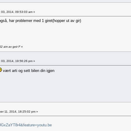
 03, 2014, 09:53:03 am »
gså, har problemer med 1 giret(hopper ut av gir)
52 am av geir F
»
 03, 2014, 19:56:26 pm »
vært arti og sett bilen din igjen
er 11, 2014, 18:25:02 pm »
UGxZaYT8r4&feature=youtu.be