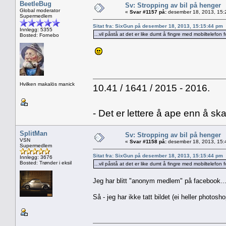
BeetleBug
Sv: Stropping av bil på henger
Global moderator
«
Svar #1157 på:
desember 18, 2013, 15:
Supermedlem
Sitat fra: SixGun på desember 18, 2013, 15:15:44 pm
Innlegg: 5355
...vil påstå at det er like dumt å fingre med mobiltelefon f
Bosted: Fornebo
Hvilken makalös manick
10.41 / 1641 / 2015 - 2016.
- Det er lettere å ape enn å sk
SplitMan
Sv: Stropping av bil på henger
VSN
«
Svar #1158 på:
desember 18, 2013, 15:
Supermedlem
Sitat fra: SixGun på desember 18, 2013, 15:15:44 pm
Innlegg: 3676
Bosted: Trønder i eksil
...vil påstå at det er like dumt å fingre med mobiltelefon f
Jeg har blitt "anonym medlem" på facebook....
Så - jeg har ikke tatt bildet (ei heller photosho