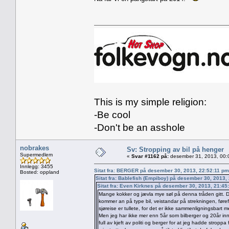
This is my simple religion:
-Be cool
-Don't be an asshole
nobrakes
Sv: Stropping av bil på henger
Supermedlem
«
Svar #1162 på:
desember 31, 2013, 00:
Innlegg: 3455
Sitat fra: BERGER på desember 30, 2013, 22:52:11 pm
Bosted: oppland
Sitat fra: Bablefish (Empiboy) på desember 30, 2013,
Sitat fra: Even Kirknes på desember 30, 2013, 21:45
Mange kokker og jævla mye søl på denna tråden gitt. Det
kommer an på type bil, veistandar på strekningen, føre
sjøreise er tullete, for det er ikke sammenligningsbart 
Men jeg har ikke mer enn 5år som bilberger og 20år inne
full av kjeft av politi og berger for at jeg hadde stropp