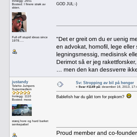
Innlegg: 2651
GOD JUL:-)
Bosted: I finere strøk av
skien.
Full off stupid ideas since
"Det er greit om du er uenig me
1978.....
en advokat, homofil, lege eller 
legningsmessig, medisinsk ell
Derimot så er jeg rakettforsker
… men den kan dessverre ikke
justandy
Sv: Stropping av bil på henger
Telehiv Jumpers
«
Svar #1149 på:
desember 16, 2013, 17:
Supermedlem
Innlegg: 1110
Bablefish har du gått tom for popkorn?
Bosted: moss
stæsj hore og hard barket
senkepøbel
Proud member and co-founder 