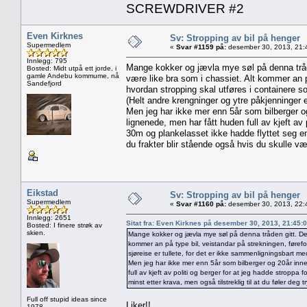
SCREWDRIVER #2
Even Kirknes
Sv: Stropping av bil på henger
Supermedlem
«
Svar #1159 på:
desember 30, 2013, 21:
Innlegg: 795
Mange kokker og jævla mye søl på denna tråden
Bosted: Midt utpå ett jorde, i
gamle Andebu kommume, nå
være like bra som i chassiet. Alt kommer an 
Sandefjord
hvordan stropping skal utføres i containere so
(Helt andre krengninger og ytre påkjenninger e
Men jeg har ikke mer enn 5år som bilberger og 
lignenede, men har fått huden full av kjeft av p
30m og plankelasset ikke hadde flyttet seg en 
du frakter blir stående også hvis du skulle væ
Eikstad
Sv: Stropping av bil på henger
Supermedlem
«
Svar #1160 på:
desember 30, 2013, 22:
Innlegg: 2651
Sitat fra: Even Kirknes på desember 30, 2013, 21:45:
Bosted: I finere strøk av
skien.
Mange kokker og jævla mye søl på denna tråden gitt. Det e
kommer an på type bil, veistandar på strekningen, føref
sjøreise er tullete, for det er ikke sammenligningsbart m
Men jeg har ikke mer enn 5år som bilberger og 20år innen 
full av kjeft av politi og berger for at jeg hadde stroppa
minst etter krava, men også tilstreklig til at du føler deg
Full off stupid ideas since
Liker!!
1978.....