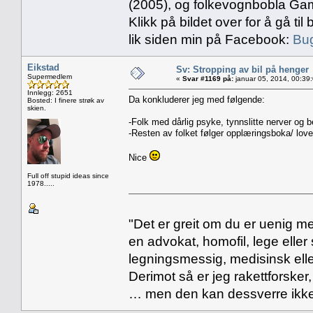
(2005), og folkevognbobla Gam
Klikk på bildet over for å gå t
lik siden min på Facebook:
Bug
Eikstad
Sv: Stropping av bil på henger
Supermedlem
«
Svar #1169 på:
januar 05, 2014, 00:39
Innlegg: 2651
Da konkluderer jeg med følgende:
Bosted: I finere strøk av
skien.
-Folk med dårlig psyke, tynnslitte nerver og b
-Resten av folket følger opplæringsboka/ loven
Nice
Full off stupid ideas since
1978.....
"Det er greit om du er uenig me
en advokat, homofil, lege eller 
legningsmessig, medisinsk ell
Derimot så er jeg rakettforsker
… men den kan dessverre ikke