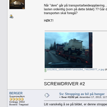
Når "dere" går på transportarbeideopplæring...
lasten ordentlig (som på dette bildet) ?? Går 
transporten skal foregå?
HØKT!
1012831_10151809571610264_748296077_n.jpg
(4
SCREWDRIVER #2
BERGER
Sv: Stropping av bil på henger
Supermedlem
«
Svar #1152 på:
desember 17, 2013, 12:
Innlegg: 4502
Litt vanskelig å se på bildet, er denne stropp
Bosted: Trøgstad