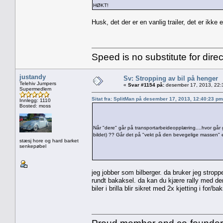
HØKT!
Husk, det der er en vanlig trailer, det er ikke 
Speed is no substitute for direc
justandy
Sv: Stropping av bil på henger
Telehiv Jumpers
«
Svar #1154 på:
desember 17, 2013, 22:
Supermedlem
Sitat fra: SplitMan på desember 17, 2013, 12:40:23 pm
Innlegg: 1110
Bosted: moss
Når "dere" går på transportarbeideopplæring....hvor går 
bildet) ?? Går det på "vekt på den bevegelige massen" el
stæsj hore og hard barket
senkepøbel
jeg jobber som bilberger. da bruker jeg stropper
rundt bakaksel. da kan du kjære rally med de
biler i brilla blir sikret med 2x kjetting i for/baks