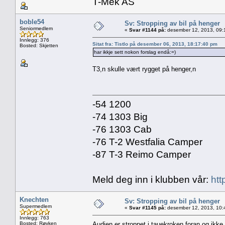
T-Mek AS
boble54
Sv: Stropping av bil på henger
Seniormedlem
«
Svar #1144 på:
desember 12, 2013, 09:
Innlegg: 376
Sitat fra: Tistlo på desember 06, 2013, 18:17:40 pm
Bosted: Skjetten
har ikkje sett nokon forslag endå:=)
T3,n skulle vært rygget på henger,n
-54 1200
-74 1303 Big
-76 1303 Cab
-76 T-2 Westfalia Camper
-87 T-3 Reimo Camper
Meld deg inn i klubben vår:
htt
Knechten
Sv: Stropping av bil på henger
Supermedlem
«
Svar #1145 på:
desember 12, 2013, 10:
Innlegg: 763
Bosted: Røyken
Audien er stroppet i tauekroken foran og ikke