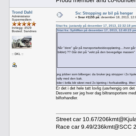
Proud member and co-founder 
Trond Dahl
Sv: Stropping av bil på henger
Administrator
«
Svar #1155 på:
desember 18, 2013, 12:
Supermedlem
Sitat fra: justandy på desember 17, 2013, 22:32:18 pm
Innlegg: 4529
Sitat fra: SplitMan på desember 17, 2013, 12:40:23 p
Bosted: Sandnes
Når "dere" går på transportarbeideopplæring....hvor går 
bildet) ?? Går det på "vekt på den bevegelige massen" el
:: DKL ::
jeg jobber som bilberger. da bruker jeg stropper i 2x hjule
rally med den bak.
biler i brilla blir sikret med 2x kjetting i for/bakstilling. lifter
Er det i det hele tatt lovlig (uavhengig om det 
Desverre ser jeg hver dag biltransportere me
bilforhandler.
Street car 10.67/206kmt@Kjul
Race car 9.49/236kmt@SCC 