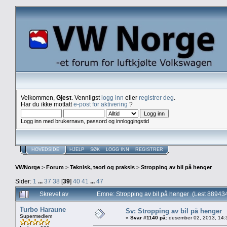
Velkommen,
Gjest
. Vennligst
logg inn
eller
registrer deg
.
Har du ikke mottatt
e-post for aktivering
?
Logg inn med brukernavn, passord og innloggingstid
HOVEDSIDE
HJELP
SØK
LOGG INN
REGISTRER
VWNorge
>
Forum
>
Teknisk, teori og praksis
>
Stropping av bil på henger
Sider:
1
...
37
38
[
39
]
40
41
...
47
Skrevet av
Emne: Stropping av bil på henger (Lest 88943
Turbo Haraune
Sv: Stropping av bil på henger
Supermedlem
«
Svar #1140 på:
desember 02, 2013, 14: