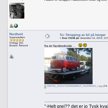
Nordtveit
Sv: Stropping av bil på henger
Supermedlem
«
Svar #1146 på:
desember 14, 2013, 13:
Innlegg: 911
Bosted: Ålesund
fra en facebookside....
166754_10151722659299815_511039323_n.jpg
(74.
"-Helt grei?? det er jo Tysk kval