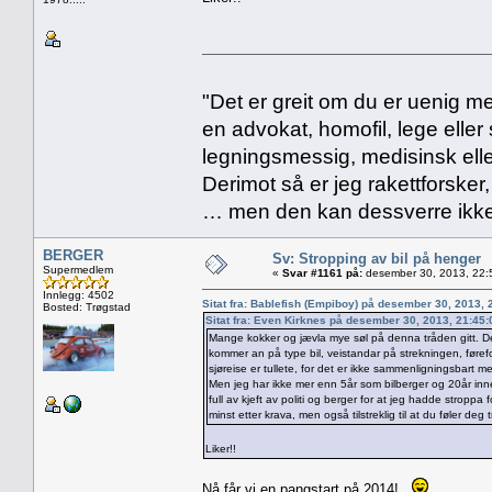
"Det er greit om du er uenig me
en advokat, homofil, lege eller 
legningsmessig, medisinsk ell
Derimot så er jeg rakettforsker
… men den kan dessverre ikke
BERGER
Sv: Stropping av bil på henger
Supermedlem
«
Svar #1161 på:
desember 30, 2013, 22:
Innlegg: 4502
Sitat fra: Bablefish (Empiboy) på desember 30, 2013,
Bosted: Trøgstad
Sitat fra: Even Kirknes på desember 30, 2013, 21:45
Mange kokker og jævla mye søl på denna tråden gitt. Det 
kommer an på type bil, veistandar på strekningen, føre
sjøreise er tullete, for det er ikke sammenligningsbart m
Men jeg har ikke mer enn 5år som bilberger og 20år innen
full av kjeft av politi og berger for at jeg hadde stropp
minst etter krava, men også tilstreklig til at du føler de
Liker!!
Nå får vi en pangstart på 2014!