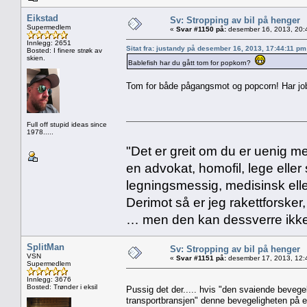
Eikstad
Sv: Stropping av bil på henger
Supermedlem
«
Svar #1150 på:
desember 16, 2013, 20:
Innlegg: 2651
Sitat fra: justandy på desember 16, 2013, 17:44:11 pm
Bosted: I finere strøk av
skien.
Bablefish har du gått tom for popkorn?
Tom for både pågangsmot og popcorn! Har job
Full off stupid ideas since
1978.....
"Det er greit om du er uenig me
en advokat, homofil, lege eller 
legningsmessig, medisinsk ell
Derimot så er jeg rakettforsker
… men den kan dessverre ikke
SplitMan
Sv: Stropping av bil på henger
VSN
«
Svar #1151 på:
desember 17, 2013, 12:
Supermedlem
Innlegg: 3676
Bosted: Trønder i eksil
Pussig det der..... hvis "den svaiende bevegeli
transportbransjen" denne bevegeligheten på en