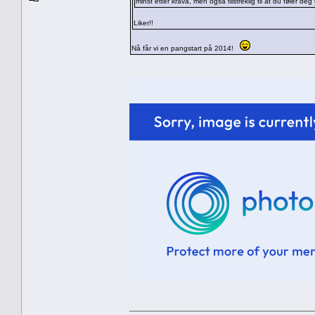
minst etter krava, men også tilstreklig til at du føler de
Liker!!
Nå får vi en pangstart på 2014!