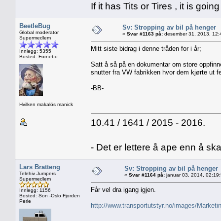
If it has Tits or Tires , it is goin
BeetleBug
Sv: Stropping av bil på henger
Global moderator
«
Svar #1163 på:
desember 31, 2013, 12:
Supermedlem
Mitt siste bidrag i denne tråden for i år;
Innlegg: 5355
Bosted: Fornebo
Satt å så på en dokumentar om store oppfinnel
snutter fra VW fabrikken hvor dem kjørte ut fe
-BB-
Hvilken makalös manick
10.41 / 1641 / 2015 - 2016.
- Det er lettere å ape enn å sk
Lars Bratteng
Sv: Stropping av bil på henger
Telehiv Jumpers
«
Svar #1164 på:
januar 03, 2014, 02:19
Supermedlem
Får vel dra igang igjen.
Innlegg: 1156
Bosted: Son -Oslo Fjorden
Perle
http://www.transportutstyr.no/images/Market