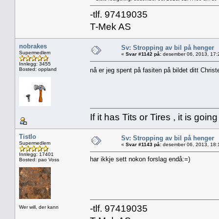
-tlf. 97419035
T-Mek AS
nobrakes
Sv: Stropping av bil på henger
Supermedlem
«
Svar #1142 på:
desember 06, 2013, 17:
Innlegg: 3455
Bosted: oppland
nå er jeg spent på fasiten på bildet ditt Chris
If it has Tits or Tires , it is goin
Tistlo
Sv: Stropping av bil på henger
Supermedlem
«
Svar #1143 på:
desember 06, 2013, 18:
Innlegg: 17401
har ikkje sett nokon forslag endå:=)
Bosted: pao Voss
-tlf. 97419035
Wer will, der kann