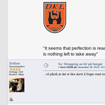
"It seems that perfection is re
is nothing left to take away"
SixGun
Sv: Stropping av bil på henger
Seniormedlem
«
Svar #1156 på:
desember 18, 2013, 15:
Innlegg: 418
...vil påstå at det er like dumt å fingre med mo
Bosted: Nårje