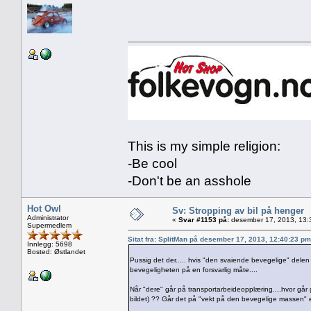
This is my simple religion:
-Be cool
-Don't be an asshole
Hot Owl
Sv: Stropping av bil på henger
Administrator
«
Svar #1153 på:
desember 17, 2013, 13:
Supermedlem
Sitat fra: SplitMan på desember 17, 2013, 12:40:23 pm
Innlegg: 5698
Bosted: Østlandet
Pussig det der..... hvis "den svaiende bevegelige" delen 
bevegeligheten på en forsvarlig måte....
Når "dere" går på transportarbeideopplæring....hvor går 
bildet) ?? Går det på "vekt på den bevegelige massen" el