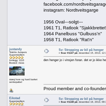
facebook.com/nordtveitsgarag
instagram: Nordtveitsgarge
1956 Oval---solgt---
1961 T1, Ratlook "Sjakkbrettet" 
1964 Panelbuss "Gulbuss'n"
1958 T1, Ratlook "Rat'n"
justandy
Sv: Stropping av bil på henger
Telehiv Jumpers
«
Svar #1147 på:
desember 15, 2013, 12:
Supermedlem
den henger jo i vinsjen foran. det er jo ikke he
Innlegg: 1110
Bosted: moss
stæsj hore og hard barket
senkepøbel
Proud member and co-founder 
Eikstad
Sv: Stropping av bil på henger
Supermedlem
«
Svar #1148 på:
desember 16, 2013, 09: