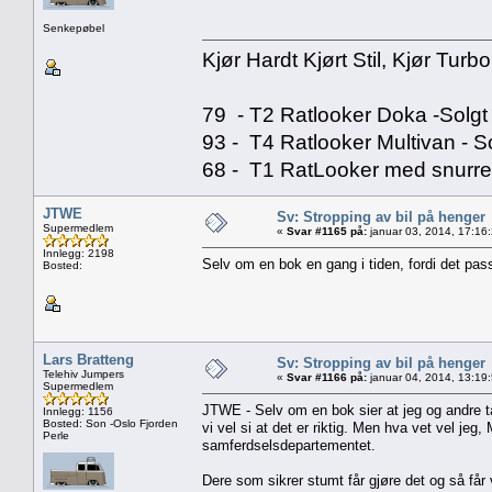
Senkepøbel
Kjør Hardt Kjørt Stil, Kjør Turbo
79 - T2 Ratlooker Doka -Solgt
93 - T4 Ratlooker Multivan - S
68 - T1 RatLooker med snurre
JTWE
Sv: Stropping av bil på henger
Supermedlem
«
Svar #1165 på:
januar 03, 2014, 17:16
Innlegg: 2198
Selv om en bok en gang i tiden, fordi det pass
Bosted:
Lars Bratteng
Sv: Stropping av bil på henger
Telehiv Jumpers
«
Svar #1166 på:
januar 04, 2014, 13:19
Supermedlem
JTWE - Selv om en bok sier at jeg og andre tar
Innlegg: 1156
Bosted: Son -Oslo Fjorden
vi vel si at det er riktig. Men hva vet vel je
Perle
samferdselsdepartementet.
Dere som sikrer stumt får gjøre det og så får vi