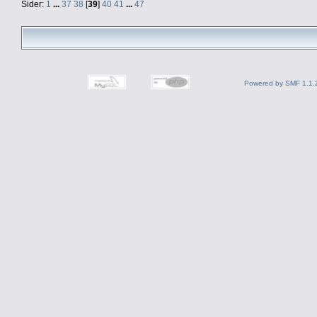
Sider:
1
...
37
38
[
39
]
40
41
...
47
Powered by SMF 1.1.