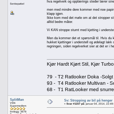
hva regelverk og opplærings steder lærer sine e
Senkepøbel
men med mindre dere kommer med noe papir so
klapp igjen.
Ikke kom med det møle om at det stropper stu
alltid bedre måter.
Vi KAN stroppe stumt med kjetting i understel
Men da kommer det et spørsmål til. Hvis du kj
hukket kjettinger i understell og ødelagt lakk
regningen, siden regelverket sier at det er i he
Kjør Hardt Kjørt Stil, Kjør Turbo
79 - T2 Ratlooker Doka -Solgt
93 - T4 Ratlooker Multivan - S
68 - T1 RatLooker med snurre
SplitMan
Sv: Stropping av bil på henger
VSN
«
Svar #1167 på:
januar 04, 2014, 22:49
Supermedlem
Innlegg: 3676