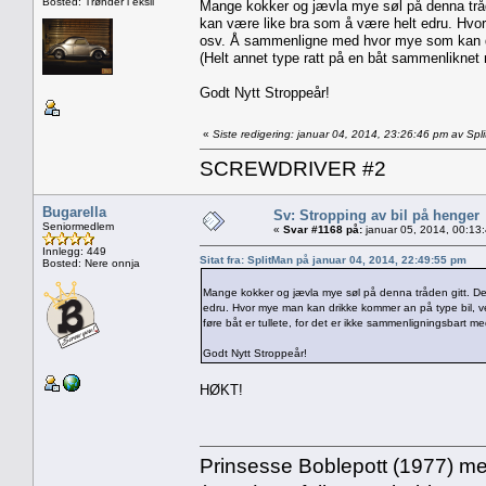
Bosted: Trønder i eksil
Mange kokker og jævla mye søl på denna tråden 
kan være like bra som å være helt edru. Hvor
osv. Å sammenligne med hvor mye som kan dre
(Helt annet type ratt på en båt sammenliknet 
Godt Nytt Stroppeår!
«
Siste redigering: januar 04, 2014, 23:26:46 pm av Spl
SCREWDRIVER #2
Bugarella
Sv: Stropping av bil på henger
Seniormedlem
«
Svar #1168 på:
januar 05, 2014, 00:13
Innlegg: 449
Sitat fra: SplitMan på januar 04, 2014, 22:49:55 pm
Bosted: Nere onnja
Mange kokker og jævla mye søl på denna tråden gitt. Det e
edru. Hvor mye man kan drikke kommer an på type bil, 
føre båt er tullete, for det er ikke sammenligningsbart me
Godt Nytt Stroppeår!
HØKT!
Prinsesse Boblepott (1977) med