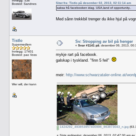
Innlegg: 538
Sitat fra: Tistlo på desember 02, 2013, 02:11:14 am
Bosted: Sandnes
saksa frå facebooken idag. USA,land of opportunity..
Med sånn trekkbil trenger du ikke hjul på vo
Tistlo
Sv: Stropping av bil på henger
Supermedlem
«
Svar #1141 på:
desember 06, 2013, 00:
Innlegg: 17401
mykje rart på facebook.
Bosted: pao Voss
galskap i tyskland. "finn 5 feil"
meir:
http://www.schwarzataler-online.at/wor
Wer will, der kann
1424292_493853957400996_863873043_n.jpg
(63.
«
Siste redigering: desember 06, 2013, 02:47:30 am av T