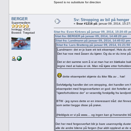
Speed is no substitute for direction
BERGER
Sv: Stropping av bil på henger
Supermedlem
«
Svar #1216 på:
januar 09, 2014, 15:27
Innlegg: 4502
Sitat fra: Even Kirknes på januar 09, 2014, 15:20:45 
Bosted: Trøgstad
Sitat fra: BERGER på januar 09, 2014, 14:48:20 pm
Sitat fra: Landmann på januar 09, 2014, 14:40:02 pm
Sitat fra: Lars Bratteng på januar 09, 2014, 01:21:5
Landmann- det er jo bare ett teit eksempel. Hvis du e
Det har noe med åssen du kjører. Og da er du inne på 
Det er det samme som å si at man har en bløtkake bak i 
regne med at kaka er ok. Man må kjøre etter forholdene
dette eksempelet skjønte du ikke filla av .. hæ!
Selvfølgelig handler det om stropping, det handler om 
eksempelet med fergeoverfarten er god: det forteller at d
"kjøreforholdene der" er vesentlig forskjellig fra landj
BTW - jeg synes dette er en interessant tråd: det finnes 
som setter begge disse på prøve.
(Heldigvis er vi på www.... og ingen kan gi hverandre 
Det her med fergeoverfart blir jo bare usannsynlig duste
alle de andre bilene på fergen (har aldri opplevd at de 