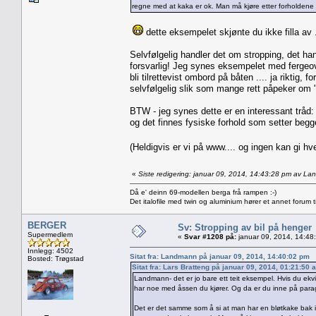
regne med at kaka er ok. Man må kjøre etter forholdene o
dette eksempelet skjønte du ikke filla av 
Selvfølgelig handler det om stropping, det h
forsvarlig! Jeg synes eksempelet med fergeove
bli tilrettevist ombord på båten .... ja riktig, 
selvfølgelig slik som mange rett påpeker om 
BTW - jeg synes dette er en interessant tråd: 
og det finnes fysiske forhold som setter begg
(Heldigvis er vi på www.... og ingen kan gi 
«
Siste redigering: januar 09, 2014, 14:43:28 pm av L
Då e' deinn 69-modellen berga frå rampen :-)
Det italofile med twin og aluminium hører et annet forum ti
BERGER
Sv: Stropping av bil på henger
Supermedlem
«
Svar #1208 på:
januar 09, 2014, 14:48
Innlegg: 4502
Sitat fra: Landmann på januar 09, 2014, 14:40:02 pm
Bosted: Trøgstad
Sitat fra: Lars Bratteng på januar 09, 2014, 01:21:50 
Landmann- det er jo bare ett teit eksempel. Hvis du ek
har noe med åssen du kjører. Og da er du inne på parag
Det er det samme som å si at man har en bløtkake bak i b