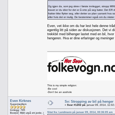
Og igjen da, som jeg skrev i første innlegget, stropp MINS
kravet er du idiot for det er å erte på seg bøter. Det ER
frakter ikke flytter seg, eller detter av plan uansett hva
eller hvis det er mulig. De bestemmer også om du mister 
Even, vet ikke om du har lest hele denne tråd
egentlig litt på siden av diskusjonen. Det vi 
trekkbil med bilhenger lastet med en bil, hvor 
hengeren. Hva er dine erfaringer og meninger 
This is my simple religion:
-Be cool
-Don't be an asshole
Even Kirknes
Sv: Stropping av bil på henger
Supermedlem
«
Svar #1202 på:
januar 09, 2014, 11:02
Innlegg: 795
Sitat fra: Landmann på januar 09, 2014, 00:36:05 am
Bosted: Midt utpå ett jorde, i