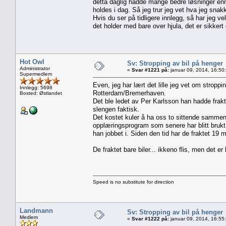
detta daglig hadde mange bedre løsninger en
holdes i dag. Så jeg trur jeg vet hva jeg snakk
Hvis du ser på tidligere innlegg, så har jeg v
det holder med bare over hjula, det er sikkert 
Hot Owl
Sv: Stropping av bil på henger
Administrator
«
Svar #1221 på:
januar 09, 2014, 16:50
Supermedlem
Even, jeg har lært det lille jeg vet om stroppi
Innlegg: 5698
Rotterdam/Bremerhaven.
Bosted: Østlandet
Det ble ledet av Per Karlsson han hadde frakte
slengen faktisk.
Det kostet kuler å ha oss to sittende sammen sli
opplæringsprogram som senere har blitt brukt
han jobbet i. Siden den tid har de fraktet 19 mil
De fraktet bare biler... ikkeno flis, men det er 
Speed is no substitute for direction
Landmann
Sv: Stropping av bil på henger
Medlem
«
Svar #1222 på:
januar 09, 2014, 16:55