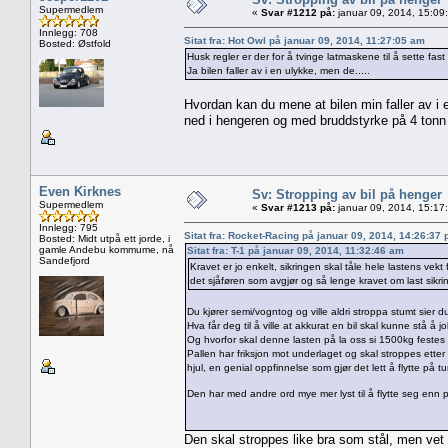
Supermedlem
«
Svar #1212 på:
januar 09, 2014, 15:09
Innlegg: 708
Sitat fra: Hot Owl på januar 09, 2014, 11:27:05 am
Bosted: Østfold
Husk regler er der for å tvinge latmaskene til å sette fas
Ja bilen faller av i en ulykke, men de.....
Hvordan kan du mene at bilen min faller av i 
ned i hengeren og med bruddstyrke på 4 tonn 
Even Kirknes
Sv: Stropping av bil på henger
Supermedlem
«
Svar #1213 på:
januar 09, 2014, 15:17
Innlegg: 795
Sitat fra: Rocket-Racing på januar 09, 2014, 14:26:37
Bosted: Midt utpå ett jorde, i
gamle Andebu kommume, nå
Sitat fra: T-1 på januar 09, 2014, 11:32:46 am
Sandefjord
Kravet er jo enkelt, sikringen skal tåle hele lastens vekt
det sjåføren som avgjør og så lenge kravet om last sikring 
Du kjører semi/vogntog og ville aldri stroppa stumt sier 
Hva får deg til å ville at akkurat en bil skal kunne stå 
Og hvorfor skal denne lasten på la oss si 1500kg festes 
Pallen har friksjon mot underlaget og skal stroppes ette
hjul, en genial oppfinnelse som gjør det lett å flytte på t
Den har med andre ord mye mer lyst til å flytte seg enn p
Den skal stroppes like bra som stål, men vet