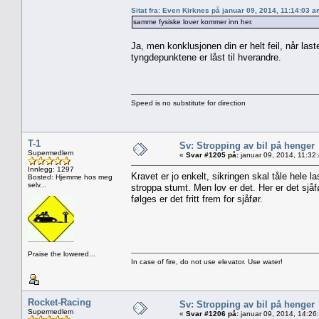
Sitat fra: Even Kirknes på januar 09, 2014, 11:14:03 
samme fysiske lover kommer inn her.
Ja, men konklusjonen din er helt feil, når las
tyngdepunktene er låst til hverandre.
Speed is no substitute for direction
T-1
Sv: Stropping av bil på henger
Supermedlem
«
Svar #1205 på:
januar 09, 2014, 11:32
Innlegg: 1297
Kravet er jo enkelt, sikringen skal tåle hele l
Bosted: Hjemme hos meg
selv...
stroppa stumt. Men lov er det. Her er det sjå
følges er det fritt frem for sjåfør.
Praise the lowered...
In case of fire, do not use elevator. Use water!
Rocket-Racing
Sv: Stropping av bil på henger
Supermedlem
«
Svar #1206 på:
januar 09, 2014, 14:26