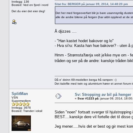
Innlegg: 136
Sitat fra: BERGER på januar 09, 2014, 14:48:20 pm
Bosted: Ved en fjord i nord
Det du eier det eier deg!
Det her med fergeoverfart blir jo bare usannsynlig duste
alle de andre bilene på fergen (har aldri opplevd at de s
Å djizzes ....
- "Han kastet hodet bakover og lo"
- Hva si'ru: Kasta han hue bakover? - uten å pl
Hmm - Strømsta'færja veit je'kke mye om - ferg
tråden og ser på de andre: kanskje tråden bi
Då e' deinn 69-modellen berga frå rampen :-)
Det italofile med twin og aluminium hører et annet forum ti
SplitMan
Sv: Stropping av bil på henger
VSN
«
Svar #1223 på:
januar 09, 2014, 18:00
Supermedlem
Innlegg: 3676
Bosted: Trønder i eksil
Siden "noen" fortsatt sverger til hjulstropping
BEST....kanskje dere vil fortelle det til diss
Jeg mener.....hvis det er best og gir mest kontr