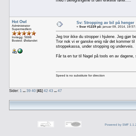
med i beregningene til den enkelte fører.....
Hot Owl
Sv: Stropping av bil på henger
Administrator
«
Svar #1229 på:
januar 09, 2014, 19:57
Supermedlem
Jeg tror ikke du stropper i hjulene. Jeg gjør b
Innlegg: 5698
Bosted: Østlandet
Tror nok vi er ganske enig når det kommer til
stroppekassa, under stropping og underveis.
Får ta en tur til Nagel på tools en av dagene,
Speed is no substitute for direction
Sider:
1
...
39
40
[
41
]
42
43
...
47
Powered by SMF 1.1.