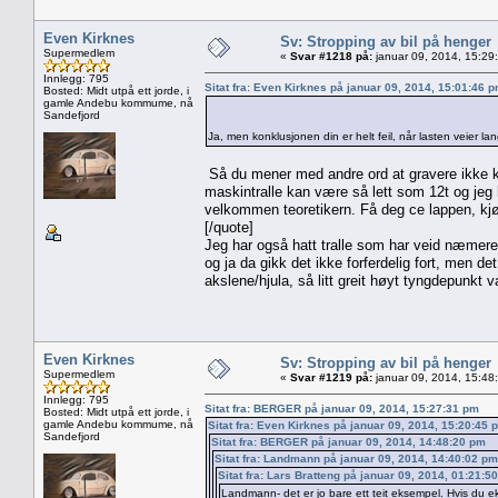
Even Kirknes
Sv: Stropping av bil på henger
Supermedlem
«
Svar #1218 på:
januar 09, 2014, 15:29
Innlegg: 795
Sitat fra: Even Kirknes på januar 09, 2014, 15:01:46 
Bosted: Midt utpå ett jorde, i
gamle Andebu kommume, nå
Sandefjord
Ja, men konklusjonen din er helt feil, når lasten veier l
Så du mener med andre ord at gravere ikke k
maskintralle kan være så lett som 12t og jeg 
velkommen teoretikern. Få deg ce lappen, kjør
[/quote]
Jeg har også hatt tralle som har veid næmere
og ja da gikk det ikke forferdelig fort, men de
akslene/hjula, så litt greit høyt tyngdepunkt v
Even Kirknes
Sv: Stropping av bil på henger
Supermedlem
«
Svar #1219 på:
januar 09, 2014, 15:48
Innlegg: 795
Sitat fra: BERGER på januar 09, 2014, 15:27:31 pm
Bosted: Midt utpå ett jorde, i
gamle Andebu kommume, nå
Sitat fra: Even Kirknes på januar 09, 2014, 15:20:45 
Sandefjord
Sitat fra: BERGER på januar 09, 2014, 14:48:20 pm
Sitat fra: Landmann på januar 09, 2014, 14:40:02 pm
Sitat fra: Lars Bratteng på januar 09, 2014, 01:21:5
Landmann- det er jo bare ett teit eksempel. Hvis du 