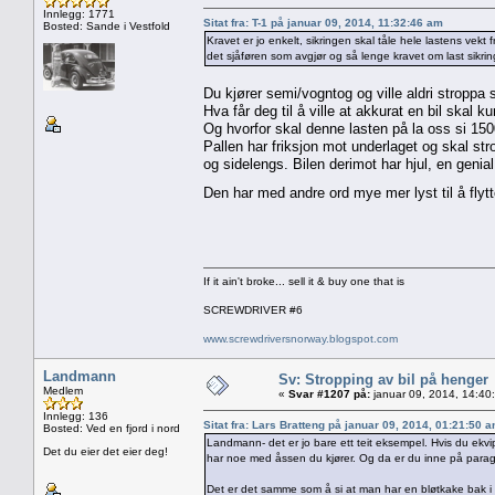
Innlegg: 1771
Sitat fra: T-1 på januar 09, 2014, 11:32:46 am
Bosted: Sande i Vestfold
Kravet er jo enkelt, sikringen skal tåle hele lastens vekt
det sjåføren som avgjør og så lenge kravet om last sikring 
Du kjører semi/vogntog og ville aldri stroppa
Hva får deg til å ville at akkurat en bil skal
Og hvorfor skal denne lasten på la oss si 150
Pallen har friksjon mot underlaget og skal s
og sidelengs. Bilen derimot har hjul, en genial
Den har med andre ord mye mer lyst til å flytt
If it ain't broke... sell it & buy one that is
SCREWDRIVER #6
www.screwdriversnorway.blogspot.com
Landmann
Sv: Stropping av bil på henger
Medlem
«
Svar #1207 på:
januar 09, 2014, 14:40
Innlegg: 136
Sitat fra: Lars Bratteng på januar 09, 2014, 01:21:50 
Bosted: Ved en fjord i nord
Landmann- det er jo bare ett teit eksempel. Hvis du ekv
Det du eier det eier deg!
har noe med åssen du kjører. Og da er du inne på paragr
Det er det samme som å si at man har en bløtkake bak i bi