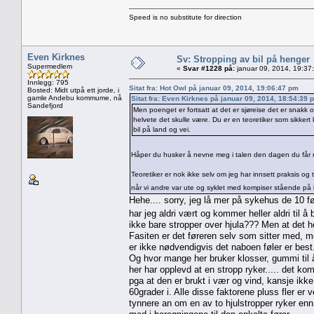
Speed is no substitute for direction
Even Kirknes
Sv: Stropping av bil på henger
Supermedlem
«
Svar #1228 på:
januar 09, 2014, 19:37
Innlegg: 795
Sitat fra: Hot Owl på januar 09, 2014, 19:06:47 pm
Bosted: Midt utpå ett jorde, i
gamle Andebu kommume, nå
Sitat fra: Even Kirknes på januar 09, 2014, 18:54:39 
Sandefjord
Men poenget er fortsatt at det er sjøreise det er snakk om
helvete det skulle være. Du er en teoretiker som sikker
bil på land og vei.
Håper du husker å nevne meg i talen den dagen du får nobelpr
Teoretiker er nok ikke selv om jeg har innsett praksis o
når vi andre var ute og syklet med kompiser stående på 
Hehe.... sorry, jeg lå mer på sykehus de 10
har jeg aldri vært og kommer heller aldri til å 
ikke bare stropper over hjula??? Men at det hold
Fasiten er det føreren selv som sitter med, 
er ikke nødvendigvis det naboen føler er best.
Og hvor mange her bruker klosser, gummi til å
her har opplevd at en stropp ryker..... det ko
pga at den er brukt i vær og vind, kansje ikke 
60grader i. Alle disse faktorene pluss fler er
tynnere an om en av to hjulstropper ryker enn 