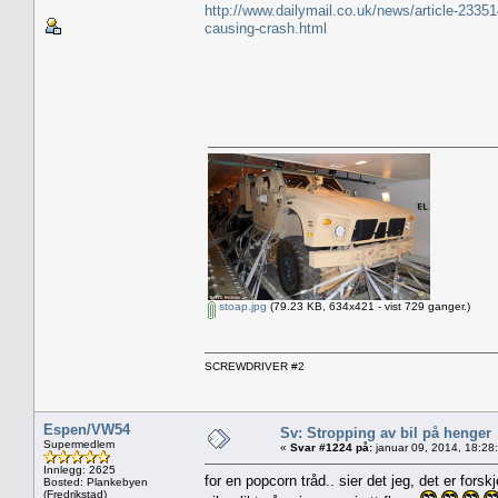
http://www.dailymail.co.uk/news/article-2335
causing-crash.html
stoap.jpg
(79.23 KB, 634x421 - vist 729 ganger.)
SCREWDRIVER #2
Espen/VW54
Sv: Stropping av bil på henger
Supermedlem
«
Svar #1224 på:
januar 09, 2014, 18:28
Innlegg: 2625
for en popcorn tråd.. sier det jeg, det er for
Bosted: Plankebyen
(Fredrikstad)