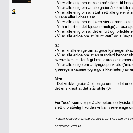
- Vi er alle enig om at bilen må sikres til he
- Vi er alle enig om at alle greier å sikre bi
- Vi er alle enig om at stort sett alle greier å 
hjulene eller i chassiset
- Vi er alle enig om at loven sier at man skal 
- Vi har hørt (til det kjedsommelige) at brans
- Vi er alle enig om at det er lurt og forholde s
- Vi er alle enige om at "sunt vett" og å "avpa
Så:
- Vi er vi alle enige om at gode kjøreegenskap
- Vi er alle enige om at en standard henger si
overraskelser...for å gi best kjøreegenskaper 
- Vi er alle enige om at tyngdepunktets ("midt
kjøreegenskapene (og ergo sikkerheten) av en 
Men:
- Det vi ikke greier å bli enige om .... det er
det er sikrest at det står stille (3)
For "oss" som velger å akseptere de fysiske l
slett uforståelig hvordan vi kan være enige o
«
Siste redigering: januar 09, 2014, 15:37:12 pm av Spl
SCREWDRIVER #2