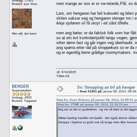
Innlegg: 17401
men mange av oss er er vw-retards,Pål, so da
Bosted: pao Voss
Lars, om hengaren har feil kulevekt og bilen
skiten saksar seg og hengaren slenger inn i ei
ikkje sjoføren vil få skryt i eit sånt tilfelle.
men ang bøter, er da faktisk folk som har fåt
Wer will, der kann
so at ein evt kontrolør/politi langs vegen, gje
sitter dønn fast og går ingen veg überhaubt. e
ang spørra etter råd på stroppekurs so er da ne
og er egentlig berre grådige monnymakers. men
-tlf. 97419035
T-Mek AS
BERGER
Sv: Stropping av bil på henger
Supermedlem
«
Svar #1201 på:
januar 09, 2014, 09:28
Innlegg: 4502
Sitat fra: Even Kirknes på januar 08, 2014, 22:59:51 
Bosted: Trøgstad
Sitat fra: JTWE på januar 08, 2014, 22:34:19 pm
Jeg ser at det er guidelines - og vet så klart at det ligg
Sikker lasting handler om fysikk - det også denne tråde
Stroppe i hjulene er godt nok så lenge man ikke havner i v