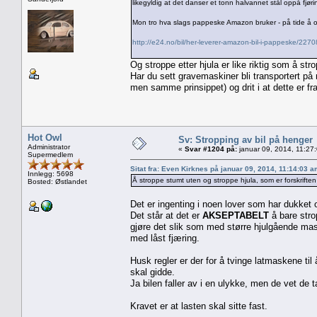
likegyldig at det danser et tonn halvannet stål oppå fjør
Mon tro hva slags pappeske Amazon bruker - på tide å 
http://e24.no/bil/her-leverer-amazon-bil-i-pappeske/227
Og stroppe etter hjula er like riktig som å str
Har du sett gravemaskiner bli transportert på
men samme prinsippet) og drit i at dette er fr
Hot Owl
Sv: Stropping av bil på henger
Administrator
«
Svar #1204 på:
januar 09, 2014, 11:27
Supermedlem
Sitat fra: Even Kirknes på januar 09, 2014, 11:14:03 
Innlegg: 5698
Å stroppe stumt uten og stroppe hjula, som er forskriften 
Bosted: Østlandet
Det er ingenting i noen lover som har dukket o
Det står at det er
AKSEPTABELT
å bare strop
gjøre det slik som med større hjulgående mas
med låst fjæring.
Husk regler er der for å tvinge latmaskene til 
skal gidde.
Ja bilen faller av i en ulykke, men de vet de 
Kravet er at lasten skal sitte fast.