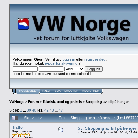
Velkommen,
Gjest
. Vennligst
logg inn
eller
registrer deg
.
Har du ikke mottatt
e-post for aktivering
?
Logg inn med brukernavn, passord og innloggingstid
HOVEDSIDE
HJELP
SØK
LOGG INN
REGISTRER
VWNorge
>
Forum
>
Teknisk, teori og praksis
>
Stropping av bil på henger
Sider:
1
...
39
40
[
41
]
42
43
...
47
Skrevet av
Emne: Stropping av bil på henger (Lest 88773
Tistlo
Sv: Stropping av bil på henger
Supermedlem
«
Svar #1200 på:
januar 09, 2014, 01:48