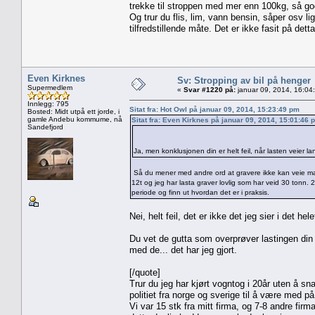
trekke til stroppen med mer enn 100kg, så god
Og trur du flis, lim, vann bensin, såper osv l
tilfredstillende måte. Det er ikke fasit på detta
Even Kirknes
Sv: Stropping av bil på henger
Supermedlem
«
Svar #1220 på:
januar 09, 2014, 16:04
Innlegg: 795
Sitat fra: Hot Owl på januar 09, 2014, 15:23:49 pm
Bosted: Midt utpå ett jorde, i
gamle Andebu kommume, nå
Sitat fra: Even Kirknes på januar 09, 2014, 15:01:46 
Sandefjord
Ja, men konklusjonen din er helt feil, når lasten veier l
Så du mener med andre ord at gravere ikke kan veie man
12t og jeg har lasta graver lovlig som har veid 30 tonn
periode og finn ut hvordan det er i praksis.
Nei, helt feil, det er ikke det jeg sier i det he
Du vet de gutta som overprøver lastingen din p
med de... det har jeg gjort.
[/quote]
Trur du jeg har kjørt vogntog i 20år uten å sn
politiet fra norge og sverige til å være med på
Vi var 15 stk fra mitt firma, og 7-8 andre fi