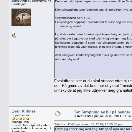
gamle Andebu kommume, nå
Det er et helt ukjent begrep som noen referer til her "å s
Sandefjord
Kontrollmyndighetene forholder seg til førerplikten hva 
Vegtrafikkloven sier i § 23
Før kjøringen begynner, skal føreren forvisse seg om at kj
..... forsvarlig lastet.
I praksis skulle dette for eksempel kunne bety at hjulstr
på svingete bygdeveger med telehiv og svinger - og Bobla,
kiloklassen, begynner å sette hele biltransporteren i p
forsvarlig lastet på Grünerløkka, men ikke i Hurdal i mø
Avslutningsvis: kontrollmyndigheten sier sjelden hva som e
ute - naturlig nok!
Forskriftene sier at du skal stroppe etter hju
det. På grunn av det kommer utrykket "minstek
unnskylde at jeg ikke uttrykker meg gramatisk 
Even Kirknes
Sv: Stropping av bil på henger
Supermedlem
«
Svar #1203 på:
januar 09, 2014, 11:14
Innlegg: 795
Sitat fra: JTWE på januar 08, 2014, 23:55:00 pm
Bosted: Midt utpå ett jorde, i
gamle Andebu kommume, nå
Even: jeg er helt enig med deg. Stropp så man ikke blir tat
Sandefjord