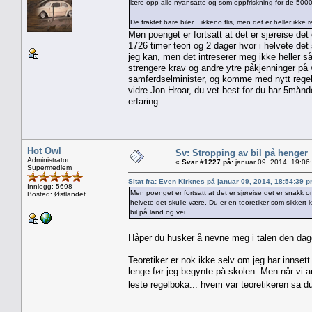
lære opp alle nyansatte og som oppfriskning for de 5000 m
De fraktet bare biler... ikkeno flis, men det er heller ikke r
Men poenget er fortsatt at det er sjøreise det 
1726 timer teori og 2 dager hvor i helvete d
jeg kan, men det intreserer meg ikke heller så
strengere krav og andre ytre påkjenninger på 
samferdselminister, og komme med nytt regelve
vidre Jon Hroar, du vet best for du har 5mån
erfaring.
Hot Owl
Sv: Stropping av bil på henger
Administrator
«
Svar #1227 på:
januar 09, 2014, 19:06
Supermedlem
Sitat fra: Even Kirknes på januar 09, 2014, 18:54:39 
Innlegg: 5698
Men poenget er fortsatt at det er sjøreise det er snakk om
Bosted: Østlandet
helvete det skulle være. Du er en teoretiker som sikkert
bil på land og vei.
Håper du husker å nevne meg i talen den dagen d
Teoretiker er nok ikke selv om jeg har innsett
lenge før jeg begynte på skolen. Men når vi 
leste regelboka... hvem var teoretikeren sa 