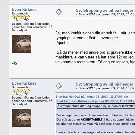
Even Kirknes
Sv: Stropping av bil på henger
Supermedlem
«
Svar #1209 på:
januar 09, 2014, 15:01
Innlegg: 795
Bosted: Midt utpå ett jorde, i
gamle Andebu kommume, nå
Sandefjord
Ja, men konklusjonen din er helt feil, når las
tyngdepunktene er låst til hverandre.
[/quote]
Så du mener med andre ord at gravere ikke k
maskintralle kan være så lett som 12t og jeg 
velkommen teoretikern. Få deg ce lappen, kjør
Even Kirknes
Sv: Stropping av bil på henger
Supermedlem
«
Svar #1210 på:
januar 09, 2014, 15:06
Innlegg: 795
Sitat fra: Hot Owl på januar 09, 2014, 11:27:05 am
Bosted: Midt utpå ett jorde, i
gamle Andebu kommume, nå
Sitat fra: Even Kirknes på januar 09, 2014, 11:14:03 
Sandefjord
Å stroppe stumt uten og stroppe hjula, som er forskriften
Det er ingenting i noen lover som har dukket opp hittils 
Det står at det er
AKSEPTABELT
å bare stroppe i hjulene
hjulgående maskiner. Man må altså ikke bruke løsningen 
Bare ett litet tips... så lenge det står akseptabelt, bør 