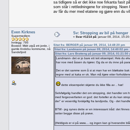
sa tidligere så er det ikke noe firkanta fasit
som står i rettledningene for stropping. Noen 
av får du mer med etatene og gjøre enn du vil
Even Kirknes
Sv: Stropping av bil på henger
Supermedlem
«
Svar #1214 på:
januar 09, 2014, 15:20
Innlegg: 795
Sitat fra: BERGER på januar 09, 2014, 14:48:20 pm
Bosted: Midt utpå ett jorde, i
gamle Andebu kommume, nå
Sitat fra: Landmann på januar 09, 2014, 14:40:02 pm
Sandefjord
Sitat fra: Lars Bratteng på januar 09, 2014, 01:21:50
Landmann- det er jo bare ett teit eksempel. Hvis du ek
har noe med åssen du kjører. Og da er du inne på para
Det er det samme som å si at man har en bløtkake bak i 
regne med at kaka er ok. Man må kjøre etter forholdene 
dette eksempelet skjønte du ikke filla av .. hæ!
Selvfølgelig handler det om stropping, det handler om 
med fergeoverfarten er god: det forteller at du kan stropp
der" er vesentlig forskjellig fra landjorda. Og - det han
BTW - jeg synes dette er en interessant tråd: det finnes 
setter begge disse på prøve.
(Heldigvis er vi på www.... og ingen kan gi hverandre b