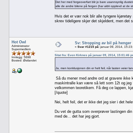
Det her med fergeoverfart blir jo bare usannsynlig duste
alle de andre bilene på fergen (har aldri opplevd at de s
Hvis det er vær nok blir alle tyngere kjøret
skrev tideligere skjer det skjeldent, men det s
Hot Owl
Sv: Stropping av bil på henger
Administrator
«
Svar #1215 på:
januar 09, 2014, 15:23
Supermedlem
Sitat fra: Even Kirknes på januar 09, 2014, 15:01:46 
Innlegg: 5698
Bosted: Østlandet
Ja, men konklusjonen din er helt feil, når lasten veier l
Så du mener med andre ord at gravere ikke k
maskintralle kan være så lett som 12t og jeg 
velkommen teoretikern. Få deg ce lappen, kjør
[/quote]
Nei, helt feil, det er ikke det jeg sier i det he
Du vet de gutta som overprøver lastingen din p
med de... det har jeg gjort.