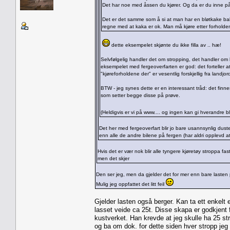
Det har noe med åssen du kjører. Og da er du inne på
Det er det samme som å si at man har en bløtkake bak i
regne med at kaka er ok. Man må kjøre etter forholden
dette eksempelet skjønte du ikke filla av .. hæ!
Selvfølgelig handler det om stropping, det handler om
eksempelet med fergeoverfarten er god: det forteller at 
"kjøreforholdene der" er vesentlig forskjellig fra land
BTW - jeg synes dette er en interessant tråd: det finnes
som setter begge disse på prøve.
(Heldigvis er vi på www.... og ingen kan gi hverandre
Det her med fergeoverfart blir jo bare usannsynlig dust
enn alle de andre bilene på fergen (har aldri opplevd a
Hvis det er vær nok blir alle tyngere kjøretøy stroppa f
men det skjer
Den ser jeg, men da gjelder det for mer enn bare lasten p
Mulig jeg oppfattet det litt feil
Gjelder lasten også berger. Kan ta ett enkelt
lasset veide ca 25t. Disse skapa er godkjent
kustverket. Han krevde at jeg skulle ha 25 str
og ba om dok. for dette siden hver stropp jeg 