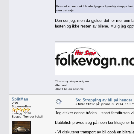
Hvis det er vær nok blir alle tyngere kjøretøy stroppa fa
men det skjer
Den ser jeg, men da gjelder det for mer enn ba
lasten og ikke resten av bilene. Mulig jeg oppfa
This is my simple religion:
-Be cool
-Don't be an asshole
SplitMan
Sv: Stropping av bil på henger
VSN
«
Svar #1217 på:
januar 09, 2014, 15:27
Supermedlem
Jeg elsker denne tråden....snart femtitusen vi
Innlegg: 3676
Bosted: Trønder i eksil
Bablefish prøvde seg på noen konklusjoner len
- Vi diskuterer transport av bil oppå en biltrall