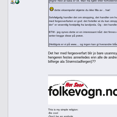
regne med at kaka er ok. Man må kjøre etter forholdene 
dette eksempelet skjønte du ikke filla av .. hæ!
Selvfølgelig handler det om stropping, det handler om h
med fergeoverfarten er god: det forteller at du kan stropp
der" er vesentlig forskjellig fra landjorda. Og - det han
BTW - jeg synes dette er en interessant tråd: det finnes e
setter begge disse på prøve.
(Heldigvis er vi på www.... og ingen kan gi hverandre b
Det her med fergeoverfart blir jo bare usannsy
hengeren festes annerledes enn alle de andre b
bilferge ala Strømstadfergen)??
This is my simple religion:
-Be cool
-Don't be an asshole