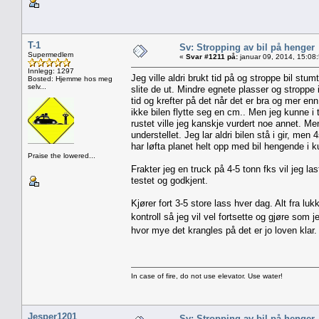
T-1
Sv: Stropping av bil på henger
Supermedlem
«
Svar #1211 på:
januar 09, 2014, 15:08
Innlegg: 1297
Jeg ville aldri brukt tid på og stroppe bil st
Bosted: Hjemme hos meg
selv...
slite de ut. Mindre egnete plasser og stroppe i
tid og krefter på det når det er bra og mer enn
ikke bilen flytte seg en cm.. Men jeg kunne i 
rustet ville jeg kanskje vurdert noe annet. Men
understellet. Jeg lar aldri bilen stå i gir, me
har løfta planet helt opp med bil hengende i kun
Praise the lowered...
Frakter jeg en truck på 4-5 tonn fks vil jeg 
testet og godkjent.
Kjører fort 3-5 store lass hver dag. Alt fra luk
kontroll så jeg vil vel fortsette og gjøre so
hvor mye det krangles på det er jo loven klar.
In case of fire, do not use elevator. Use water!
Jesper1201
Sv: Stropping av bil på henger