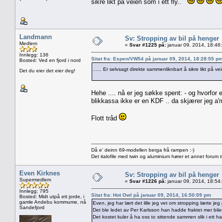
sikre likt på veien som i ett fly..
Landmann
Sv: Stropping av bil på henger
Medlem
«
Svar #1225 på:
januar 09, 2014, 18:46
Innlegg: 136
Sitat fra: Espen/VW54 på januar 09, 2014, 18:28:55 p
Bosted: Ved en fjord i nord
...... Er selvsagt direkte sammenliknbart å sikre likt på ve
Det du eier det eier deg!
Hehe .... nå er jeg søkke spent: - og hvorfor 
blikkassa ikke er en KDF .. da skjærer jeg a'
Flott tråd
Då e' deinn 69-modellen berga frå rampen :-)
Det italofile med twin og aluminium hører et annet forum ti
Even Kirknes
Sv: Stropping av bil på henger
Supermedlem
«
Svar #1226 på:
januar 09, 2014, 18:54
Innlegg: 795
Sitat fra: Hot Owl på januar 09, 2014, 16:50:09 pm
Bosted: Midt utpå ett jorde, i
gamle Andebu kommume, nå
Even, jeg har lært det lille jeg vet om stropping lærte j
Sandefjord
Det ble ledet av Per Karlsson han hadde fraktet mer biler
Det kostet kuler å ha oss to sittende sammen slik i ett hal