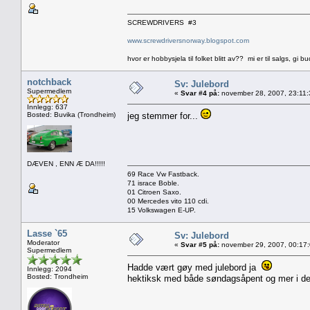
SCREWDRIVERS #3
www.screwdriversnorway.blogspot.com
hvor er hobbysjela til folket blitt av?? mi er til salgs, gi bu
notchback
Sv: Julebord
Supermedlem
«
Svar #4 på:
november 28, 2007, 23:11:
Innlegg: 637
Bosted: Buvika (Trondheim)
jeg stemmer for...
DÆVEN , ENN Æ DA!!!!!
69 Race Vw Fastback.
71 israce Boble.
01 Citroen Saxo.
00 Mercedes vito 110 cdi.
15 Volkswagen E-UP.
Lasse `65
Sv: Julebord
Moderator
«
Svar #5 på:
november 29, 2007, 00:17
Supermedlem
Hadde vært gøy med julebord ja
Innlegg: 2094
Bosted: Trondheim
hektiksk med både søndagsåpent og mer i des