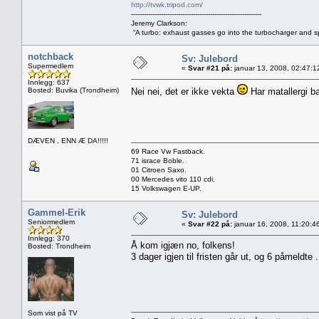
http://tvwk.tripod.com/
-------------------------------------------------------------
Jeremy Clarkson:
“A turbo: exhaust gasses go into the turbocharger and spi
notchback
Sv: Julebord
Supermedlem
«
Svar #21 på:
januar 13, 2008, 02:47:1
Innlegg: 637
Bosted: Buvika (Trondheim)
Nei nei, det er ikke vekta
Har matallergi b
DÆVEN , ENN Æ DA!!!!!
69 Race Vw Fastback.
71 israce Boble.
01 Citroen Saxo.
00 Mercedes vito 110 cdi.
15 Volkswagen E-UP.
Gammel-Erik
Sv: Julebord
Seniormedlem
«
Svar #22 på:
januar 16, 2008, 11:20:4
Innlegg: 370
Å kom igjæn no, folkens!
Bosted: Trondheim
3 dager igjen til fristen går ut, og 6 påmeldte .
Som vist på TV