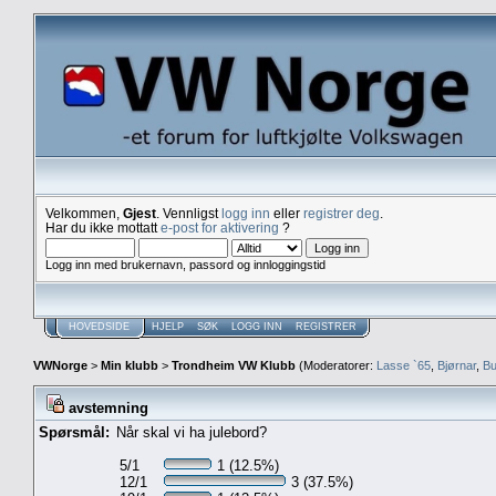
Velkommen,
Gjest
. Vennligst
logg inn
eller
registrer deg
.
Har du ikke mottatt
e-post for aktivering
?
Logg inn med brukernavn, passord og innloggingstid
HOVEDSIDE
HJELP
SØK
LOGG INN
REGISTRER
VWNorge
>
Min klubb
>
Trondheim VW Klubb
(Moderatorer:
Lasse `65
,
Bjørnar
,
Bu
avstemning
Spørsmål:
Når skal vi ha julebord?
5/1
1 (12.5%)
12/1
3 (37.5%)