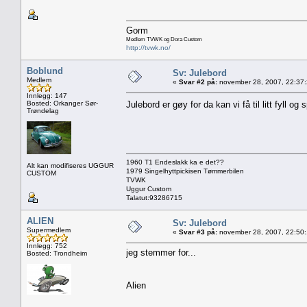
Gorm
Medlem TVWK og Dora Custom
http://tvwk.no/
Boblund
Sv: Julebord
Medlem
«
Svar #2 på:
november 28, 2007, 22:37
Innlegg: 147
Bosted: Orkanger Sør-
Julebord er gøy for da kan vi få til litt fyll o
Trøndelag
1960 T1 Endeslakk ka e det??
Alt kan modifiseres UGGUR
1979 Singelhyttpickisen Tømmerbilen
CUSTOM
TVWK
Uggur Custom
Talatut:93286715
ALIEN
Sv: Julebord
Supermedlem
«
Svar #3 på:
november 28, 2007, 22:50
Innlegg: 752
jeg stemmer for...
Bosted: Trondheim
Alien