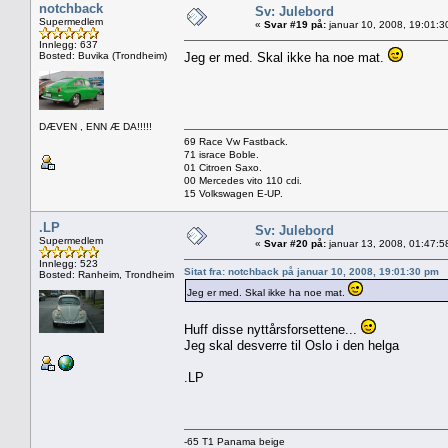
notchback
Sv: Julebord
Supermedlem
«
Svar #19 på:
januar 10, 2008, 19:01:3
Innlegg: 637
Bosted: Buvika (Trondheim)
Jeg er med. Skal ikke ha noe mat.
DÆVEN , ENN Æ DA!!!!!
69 Race Vw Fastback.
71 israce Boble.
01 Citroen Saxo.
00 Mercedes vito 110 cdi.
15 Volkswagen E-UP.
.LP
Sv: Julebord
Supermedlem
«
Svar #20 på:
januar 13, 2008, 01:47:5
Innlegg: 523
Sitat fra: notchback på januar 10, 2008, 19:01:30 pm
Bosted: Ranheim, Trondheim
Jeg er med. Skal ikke ha noe mat.
Huff disse nyttårsforsettene...
Jeg skal desverre til Oslo i den helga
.LP
-65 T1 Panama beige