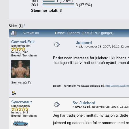
19/1
1 (12.5%)
26/1
3 (37.5%)
Stemmer totalt: 8
Sider: [
1
]
2
Skrevet av
Emne: Julebord (Lest 31702 ganger)
Gammel-Erik
Julebord
Seniormedlem
«
på:
november 28, 2007, 16:16:32 pm
Innlegg: 370
Bosted: Trondheim
Er det noen interesse for julebord i klubbens 
Tradisjonelt har vi hatt det utpå nyåret, men d
Som vist på TV
Besøk Trondheim Volkswagenklubb på
http://www.tvwk.n
Syncronaut
Sv: Julebord
Supermedlem
«
Svar #1 på:
november 28, 2007, 16:23
Innlegg: 942
Jeg har tradisjonelt mottatt invitasjon til dett
Bosted: Trondheim
julebord og datoen ikke faller sammen med n