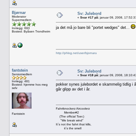
Bjørnar
Sv: Julebord
Moderator
«
Svar #17 på:
januar 09, 2008, 17:52:3
Supermedlem
ja det må jo bare bli "portet wedges" det...
Innlegg: 693
Bosted: Byåsen Trondheim
http://phlog.net/user/bjornaru
fantstein
Sv: Julebord
Seniormedlem
«
Svar #18 på:
januar 09, 2008, 18:10:4
Innlegg: 481
pokker synes julebordet e skammelig tidlig i år
Bosted: hjemme hos meg
selv
går glipp av det i år.
Fahrtknockerz Aircoolerz
Member#2
Fantstein
(The official Toer.)
"We break wind"
It`s not the fahrt that kills,
it`s the smell