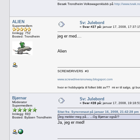
Besøk Trondheim Volkswagenklubb på
http://www.tvwk.n
ALIEN
Sv: Julebord
Supermedlem
«
Svar #27 på:
januar 17, 2008, 17:37:1
Innlegg: 752
jeg er med....
Bosted: Trondheim
Alien
SCREWDRIVERS #3
www.screwdriversnorway.blogspot.com
hvor er hobbysjela til folket blitt av?? mi er til salgs, gi bu
Bjørnar
Sv: Julebord
Moderator
«
Svar #28 på:
januar 17, 2008, 19:18:5
Supermedlem
Sitat fra: Syncronaut på januar 16, 2008, 21:42:28 pm
Innlegg: 693
Jeg melder meg på... ...Og Bjørnar også!?
Bosted: Byåsen Trondheim
Ja, jeg er med!