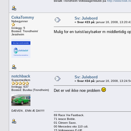
Besøk Trondheim Volkswagenklubb på
http://www.tvwk.n
CokaTommy
Sv: Julebord
Nybegynner
«
Svar #23 på:
januar 16, 2008, 13:20:4
Innlegg: 5
Bosted: Trondheim/
Mulig for en turist/asylsøker m middlertidig
Jessheim
notchback
Sv: Julebord
Supermedlem
«
Svar #24 på:
januar 16, 2008, 13:24:5
Innlegg: 637
Bosted: Buvika (Trondheim)
Det er vel ikke noe problem
DÆVEN , ENN Æ DA!!!!!
69 Race Vw Fastback.
71 israce Boble.
01 Citroen Saxo.
00 Mercedes vito 110 cdi.
15 Volkswagen E-UP.