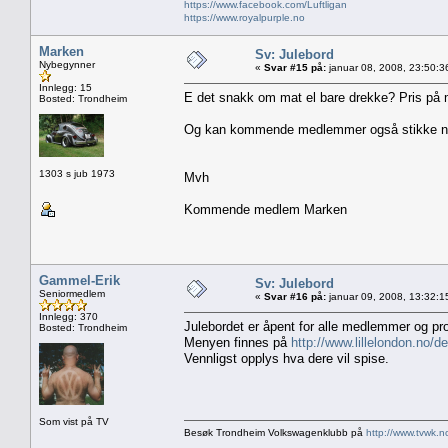
https://www.facebook.com/Luftligan
https://www.royalpurple.no
Marken
Sv: Julebord
Nybegynner
«
Svar #15 på:
januar 08, 2008, 23:50:3
Innlegg: 15
E det snakk om mat el bare drekke? Pris på m
Bosted: Trondheim
Og kan kommende medlemmer også stikke ne
1303 s jub 1973
Mvh
Kommende medlem Marken
Gammel-Erik
Sv: Julebord
Seniormedlem
«
Svar #16 på:
januar 09, 2008, 13:32:1
Innlegg: 370
Julebordet er åpent for alle medlemmer og pr
Bosted: Trondheim
Menyen finnes på
http://www.lillelondon.n
Vennligst opplys hva dere vil spise.
Som vist på TV
Besøk Trondheim Volkswagenklubb på
http://www.tvwk.n