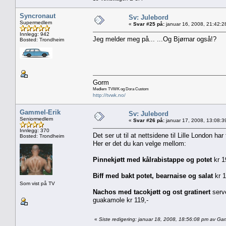
Syncronaut
Sv: Julebord
Supermedlem
«
Svar #25 på:
januar 16, 2008, 21:42:2
Innlegg: 942
Jeg melder meg på... ...Og Bjørnar også!?
Bosted: Trondheim
Gorm
Medlem TVWK og Dora Custom
http://tvwk.no/
Gammel-Erik
Sv: Julebord
Seniormedlem
«
Svar #26 på:
januar 17, 2008, 13:08:3
Innlegg: 370
Det ser ut til at nettsidene til Lille London har t
Bosted: Trondheim
Her er det du kan velge mellom:
Pinnekjøtt med kålrabistappe og potet
kr 1
Biff med bakt potet, bearnaise og salat
kr 1
Som vist på TV
Nachos med tacokjøtt og ost gratinert
serv
guakamole kr 119,-
«
Siste redigering: januar 18, 2008, 18:56:08 pm av Ga