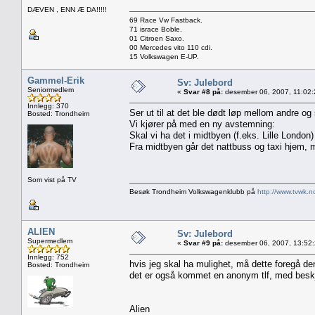
DÆVEN , ENN Æ DA!!!!!
69 Race Vw Fastback.
71 israce Boble.
01 Citroen Saxo.
00 Mercedes vito 110 cdi.
15 Volkswagen E-UP.
Gammel-Erik
Sv: Julebord
Seniormedlem
«
Svar #8 på:
desember 06, 2007, 11:02:
Innlegg: 370
Ser ut til at det ble dødt løp mellom andre og 
Bosted: Trondheim
Vi kjører på med en ny avstemning:
Skal vi ha det i midtbyen (f.eks. Lille London) 
Fra midtbyen går det nattbuss og taxi hjem, m
Som vist på TV
Besøk Trondheim Volkswagenklubb på
http://www.tvwk.n
ALIEN
Sv: Julebord
Supermedlem
«
Svar #9 på:
desember 06, 2007, 13:52
Innlegg: 752
hvis jeg skal ha mulighet, må dette foregå de
Bosted: Trondheim
det er også kommet en anonym tlf, med beskj
Alien