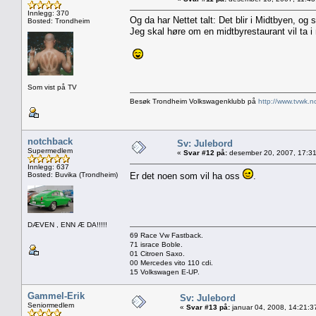
Innlegg: 370
Og da har Nettet talt: Det blir i Midtbyen, og 
Bosted: Trondheim
Jeg skal høre om en midtbyrestaurant vil ta i
Som vist på TV
Besøk Trondheim Volkswagenklubb på
http://www.tvwk.n
notchback
Sv: Julebord
Supermedlem
«
Svar #12 på:
desember 20, 2007, 17:31
Innlegg: 637
Bosted: Buvika (Trondheim)
Er det noen som vil ha oss
.
DÆVEN , ENN Æ DA!!!!!
69 Race Vw Fastback.
71 israce Boble.
01 Citroen Saxo.
00 Mercedes vito 110 cdi.
15 Volkswagen E-UP.
Gammel-Erik
Sv: Julebord
Seniormedlem
«
Svar #13 på:
januar 04, 2008, 14:21:3