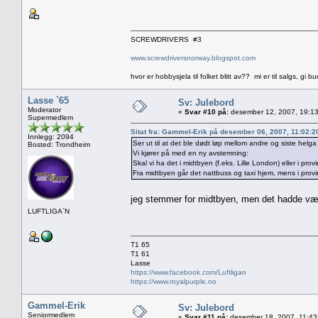
SCREWDRIVERS #3
www.screwdriversnorway.blogspot.com
hvor er hobbysjela til folket blitt av?? mi er til salgs, gi bu
Lasse `65
Sv: Julebord
Moderator
«
Svar #10 på:
desember 12, 2007, 19:13
Supermedlem
Sitat fra: Gammel-Erik på desember 06, 2007, 11:02:
Innlegg: 2094
Ser ut til at det ble dødt løp mellom andre og siste helga 
Bosted: Trondheim
Vi kjører på med en ny avstemning:
Skal vi ha det i midtbyen (f.eks. Lille London) eller i prov
Fra midtbyen går det nattbuss og taxi hjem, mens i provi
jeg stemmer for midtbyen, men det hadde vært 
LUFTLIGA`N
T1 65
T1 61
Lasse
https://www.facebook.com/Luftligan
https://www.royalpurple.no
Gammel-Erik
Sv: Julebord
Seniormedlem
«
Svar #11 på:
desember 18, 2007, 11:43