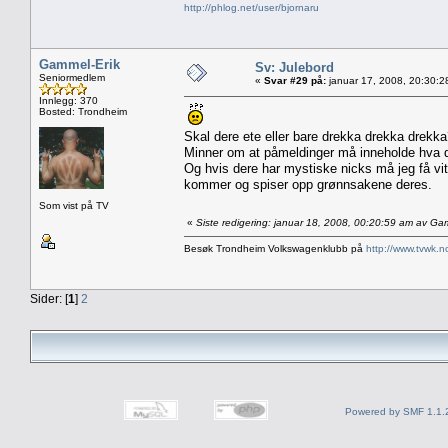
http://phlog.net/user/bjornaru
Gammel-Erik
Sv: Julebord
Seniormedlem
«
Svar #29 på:
januar 17, 2008, 20:30:2
Innlegg: 370
Bosted: Trondheim
Skal dere ete eller bare drekka drekka drekk
Minner om at påmeldinger må inneholde hva de
Og hvis dere har mystiske nicks må jeg få vit
kommer og spiser opp grønnsakene deres.
Som vist på TV
«
Siste redigering: januar 18, 2008, 00:20:59 am av Ga
Besøk Trondheim Volkswagenklubb på
http://www.tvwk.n
Sider: [
1
]
2
Powered by SMF 1.1.