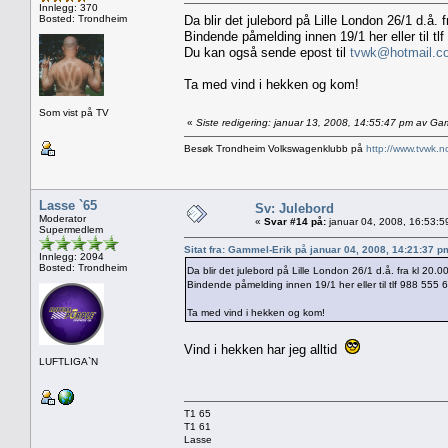
Innlegg: 370
Bosted: Trondheim
Da blir det julebord på Lille London 26/1 d.å. 
Bindende påmelding innen 19/1 her eller til tl
Du kan også sende epost til
tvwk@hotmail.c
Ta med vind i hekken og kom!
Som vist på TV
«
Siste redigering: januar 13, 2008, 14:55:47 pm av Ga
Besøk Trondheim Volkswagenklubb på
http://www.tvwk.n
Lasse `65
Sv: Julebord
Moderator
«
Svar #14 på:
januar 04, 2008, 16:53:5
Supermedlem
Sitat fra: Gammel-Erik på januar 04, 2008, 14:21:37 p
Innlegg: 2094
Bosted: Trondheim
Da blir det julebord på Lille London 26/1 d.å. fra kl 20.0
Bindende påmelding innen 19/1 her eller til tlf 988 555 
Ta med vind i hekken og kom!
Vind i hekken har jeg alltid
LUFTLIGA`N
T1 65
T1 61
Lasse