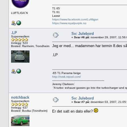
T1 65
T1 61
LUFTLIGA`N
Lasse
https://www.facebook.com/Luftligan
https://www.royalpurple.no
.LP
Sv: Julebord
Supermedlem
«
Svar #6 på:
november 29, 2007, 11:56:
Innlegg: 523
Jeg er med... madammen har termin 8.des så k
Bosted: Ranheim, Trondheim
.LP
-65 T1 Panama beige
http://tvwk.tripod.com/
-------------------------------------------------------------
Jeremy Clarkson:
“A turbo: exhaust gasses go into the turbocharger and spi
notchback
Sv: Julebord
Supermedlem
«
Svar #7 på:
desember 03, 2007, 21:05
Innlegg: 637
Bosted: Buvika (Trondheim)
Er det satt en dato eller?