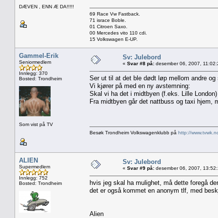
DÆVEN , ENN Æ DA!!!!!
69 Race Vw Fastback.
71 israce Boble.
01 Citroen Saxo.
00 Mercedes vito 110 cdi.
15 Volkswagen E-UP.
Gammel-Erik
Sv: Julebord
Seniormedlem
«
Svar #8 på:
desember 06, 2007, 11:02:
Innlegg: 370
Ser ut til at det ble dødt løp mellom andre og 
Bosted: Trondheim
Vi kjører på med en ny avstemning:
Skal vi ha det i midtbyen (f.eks. Lille London) 
Fra midtbyen går det nattbuss og taxi hjem, m
Som vist på TV
Besøk Trondheim Volkswagenklubb på
http://www.tvwk.n
ALIEN
Sv: Julebord
Supermedlem
«
Svar #9 på:
desember 06, 2007, 13:52
Innlegg: 752
hvis jeg skal ha mulighet, må dette foregå de
Bosted: Trondheim
det er også kommet en anonym tlf, med beskj
Alien