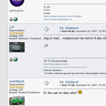
T1 65
T1 61
LUFTLIGA`N
Lasse
https://www.facebook.com/Luftligan
https://www.royalpurple.no
.LP
Sv: Julebord
Supermedlem
«
Svar #6 på:
november 29, 2007, 11:56:
Innlegg: 523
Jeg er med... madammen har termin 8.des så k
Bosted: Ranheim, Trondheim
.LP
-65 T1 Panama beige
http://tvwk.tripod.com/
-------------------------------------------------------------
Jeremy Clarkson:
“A turbo: exhaust gasses go into the turbocharger and spi
notchback
Sv: Julebord
Supermedlem
«
Svar #7 på:
desember 03, 2007, 21:05
Innlegg: 637
Bosted: Buvika (Trondheim)
Er det satt en dato eller?