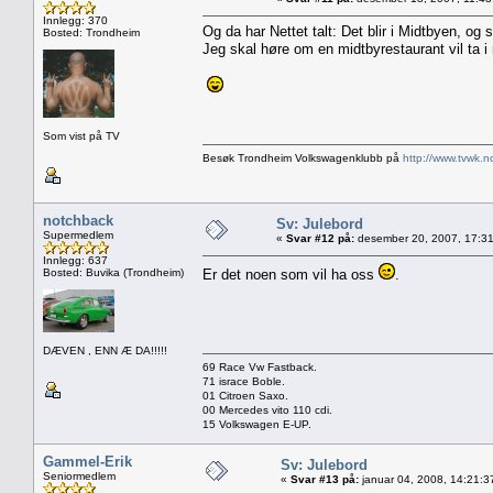
Innlegg: 370
Og da har Nettet talt: Det blir i Midtbyen, og 
Bosted: Trondheim
Jeg skal høre om en midtbyrestaurant vil ta i
Som vist på TV
Besøk Trondheim Volkswagenklubb på
http://www.tvwk.n
notchback
Sv: Julebord
Supermedlem
«
Svar #12 på:
desember 20, 2007, 17:31
Innlegg: 637
Bosted: Buvika (Trondheim)
Er det noen som vil ha oss
.
DÆVEN , ENN Æ DA!!!!!
69 Race Vw Fastback.
71 israce Boble.
01 Citroen Saxo.
00 Mercedes vito 110 cdi.
15 Volkswagen E-UP.
Gammel-Erik
Sv: Julebord
Seniormedlem
«
Svar #13 på:
januar 04, 2008, 14:21:3