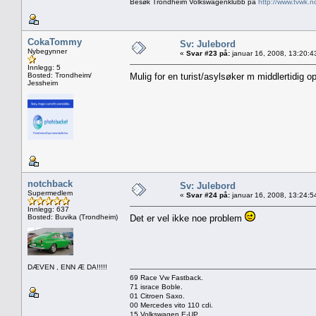
Besøk Trondheim Volkswagenklubb på
http://www.tvwk.n
CokaTommy
Sv: Julebord
Nybegynner
«
Svar #23 på:
januar 16, 2008, 13:20:4
Innlegg: 5
Bosted: Trondheim/
Mulig for en turist/asylsøker m middlertidig
Jessheim
notchback
Sv: Julebord
Supermedlem
«
Svar #24 på:
januar 16, 2008, 13:24:5
Innlegg: 637
Bosted: Buvika (Trondheim)
Det er vel ikke noe problem
DÆVEN , ENN Æ DA!!!!!
69 Race Vw Fastback.
71 israce Boble.
01 Citroen Saxo.
00 Mercedes vito 110 cdi.
15 Volkswagen E-UP.