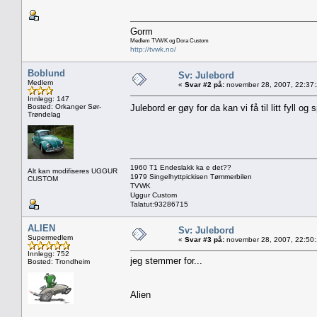
Gorm
Medlem TVWK og Dora Custom
http://tvwk.no/
Boblund
Sv: Julebord
Medlem
«
Svar #2 på:
november 28, 2007, 22:37
Innlegg: 147
Bosted: Orkanger Sør-
Julebord er gøy for da kan vi få til litt fyll o
Trøndelag
1960 T1 Endeslakk ka e det??
Alt kan modifiseres UGGUR
1979 Singelhyttpickisen Tømmerbilen
CUSTOM
TVWK
Uggur Custom
Talatut:93286715
ALIEN
Sv: Julebord
Supermedlem
«
Svar #3 på:
november 28, 2007, 22:50
Innlegg: 752
jeg stemmer for...
Bosted: Trondheim
Alien