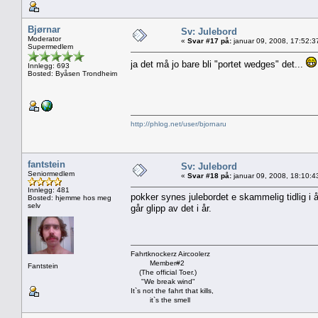
Bjørnar
Sv: Julebord
Moderator
«
Svar #17 på:
januar 09, 2008, 17:52:3
Supermedlem
ja det må jo bare bli "portet wedges" det...
Innlegg: 693
Bosted: Byåsen Trondheim
http://phlog.net/user/bjornaru
fantstein
Sv: Julebord
Seniormedlem
«
Svar #18 på:
januar 09, 2008, 18:10:4
Innlegg: 481
pokker synes julebordet e skammelig tidlig i år
Bosted: hjemme hos meg
selv
går glipp av det i år.
Fahrtknockerz Aircoolerz
Member#2
Fantstein
(The official Toer.)
"We break wind"
It`s not the fahrt that kills,
it`s the smell