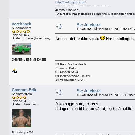
http://tvwk.tripod.com/
-------------------------------------------------------------
Jeremy Clarkson:
“A turbo: exhaust gasses go into the turbocharger and spi
notchback
Sv: Julebord
Supermedlem
«
Svar #21 på:
januar 13, 2008, 02:47:1
Innlegg: 637
Bosted: Buvika (Trondheim)
Nei nei, det er ikke vekta
Har matallergi b
DÆVEN , ENN Æ DA!!!!!
69 Race Vw Fastback.
71 israce Boble.
01 Citroen Saxo.
00 Mercedes vito 110 cdi.
15 Volkswagen E-UP.
Gammel-Erik
Sv: Julebord
Seniormedlem
«
Svar #22 på:
januar 16, 2008, 11:20:4
Innlegg: 370
Å kom igjæn no, folkens!
Bosted: Trondheim
3 dager igjen til fristen går ut, og 6 påmeldte .
Som vist på TV