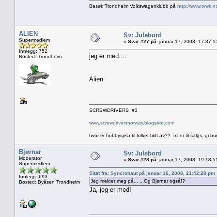
Besøk Trondheim Volkswagenklubb på
http://www.tvwk.n
ALIEN
Sv: Julebord
Supermedlem
«
Svar #27 på:
januar 17, 2008, 17:37:1
Innlegg: 752
jeg er med....
Bosted: Trondheim
Alien
SCREWDRIVERS #3
www.screwdriversnorway.blogspot.com
hvor er hobbysjela til folket blitt av?? mi er til salgs, gi bu
Bjørnar
Sv: Julebord
Moderator
«
Svar #28 på:
januar 17, 2008, 19:18:5
Supermedlem
Sitat fra: Syncronaut på januar 16, 2008, 21:42:28 pm
Innlegg: 693
Jeg melder meg på... ...Og Bjørnar også!?
Bosted: Byåsen Trondheim
Ja, jeg er med!