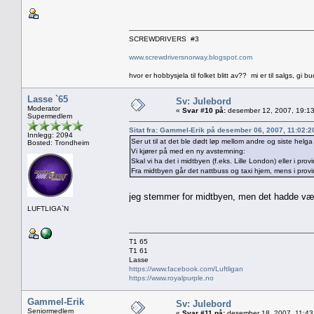
SCREWDRIVERS #3
www.screwdriversnorway.blogspot.com
hvor er hobbysjela til folket blitt av?? mi er til salgs, gi bu
Lasse `65
Sv: Julebord
Moderator
«
Svar #10 på:
desember 12, 2007, 19:13
Supermedlem
Sitat fra: Gammel-Erik på desember 06, 2007, 11:02:
Innlegg: 2094
Ser ut til at det ble dødt løp mellom andre og siste helga 
Bosted: Trondheim
Vi kjører på med en ny avstemning:
Skal vi ha det i midtbyen (f.eks. Lille London) eller i prov
Fra midtbyen går det nattbuss og taxi hjem, mens i provi
jeg stemmer for midtbyen, men det hadde vært 
LUFTLIGA`N
T1 65
T1 61
Lasse
https://www.facebook.com/Luftligan
https://www.royalpurple.no
Gammel-Erik
Sv: Julebord
Seniormedlem
«
Svar #11 på:
desember 18, 2007, 11:43