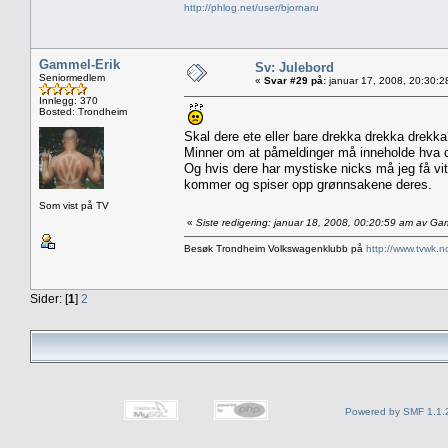
http://phlog.net/user/bjornaru
Gammel-Erik
Sv: Julebord
Seniormedlem
«
Svar #29 på:
januar 17, 2008, 20:30:2
Innlegg: 370
Bosted: Trondheim
Skal dere ete eller bare drekka drekka drekk
Minner om at påmeldinger må inneholde hva de
Og hvis dere har mystiske nicks må jeg få vit
kommer og spiser opp grønnsakene deres.
Som vist på TV
«
Siste redigering: januar 18, 2008, 00:20:59 am av Ga
Besøk Trondheim Volkswagenklubb på
http://www.tvwk.n
Sider: [
1
]
2
Powered by SMF 1.1.