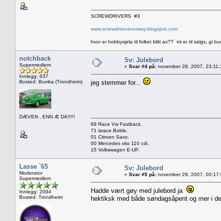
SCREWDRIVERS #3
www.screwdriversnorway.blogspot.com
hvor er hobbysjela til folket blitt av?? mi er til salgs, gi bu
notchback
Sv: Julebord
Supermedlem
«
Svar #4 på:
november 28, 2007, 23:11:
Innlegg: 637
Bosted: Buvika (Trondheim)
jeg stemmer for...
DÆVEN , ENN Æ DA!!!!!
69 Race Vw Fastback.
71 israce Boble.
01 Citroen Saxo.
00 Mercedes vito 110 cdi.
15 Volkswagen E-UP.
Lasse `65
Sv: Julebord
Moderator
«
Svar #5 på:
november 29, 2007, 00:17
Supermedlem
Hadde vært gøy med julebord ja
Innlegg: 2094
Bosted: Trondheim
hektiksk med både søndagsåpent og mer i des