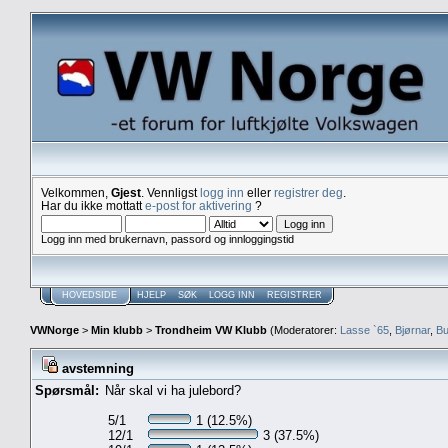
Velkommen,
Gjest
. Vennligst
logg inn
eller
registrer deg
.
Har du ikke mottatt
e-post for aktivering
?
Logg inn med brukernavn, passord og innloggingstid
HOVEDSIDE
HJELP
SØK
LOGG INN
REGISTRER
VWNorge
>
Min klubb
>
Trondheim VW Klubb
(Moderatorer:
Lasse `65
,
Bjørnar
,
Bu
avstemning
Spørsmål:
Når skal vi ha julebord?
5/1
1 (12.5%)
12/1
3 (37.5%)