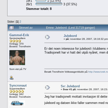
19/1
1 (12.5%)
26/1
3 (37.5%)
Stemmer totalt: 8
Sider: [
1
]
2
Skrevet av
Emne: Julebord (Lest 31719 ganger)
Gammel-Erik
Julebord
Seniormedlem
«
på:
november 28, 2007, 16:16:32 pm
Innlegg: 370
Bosted: Trondheim
Er det noen interesse for julebord i klubbens 
Tradisjonelt har vi hatt det utpå nyåret, men d
Som vist på TV
Besøk Trondheim Volkswagenklubb på
http://www.tvwk.n
Syncronaut
Sv: Julebord
Supermedlem
«
Svar #1 på:
november 28, 2007, 16:23
Innlegg: 942
Jeg har tradisjonelt mottatt invitasjon til dett
Bosted: Trondheim
julebord og datoen ikke faller sammen med n