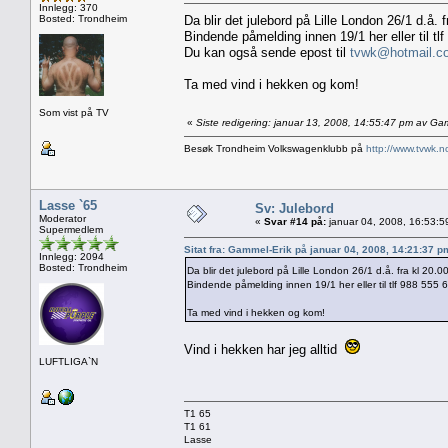
Innlegg: 370
Bosted: Trondheim
Da blir det julebord på Lille London 26/1 d.å. 
Bindende påmelding innen 19/1 her eller til tl
Du kan også sende epost til
tvwk@hotmail.c
Ta med vind i hekken og kom!
Som vist på TV
«
Siste redigering: januar 13, 2008, 14:55:47 pm av Ga
Besøk Trondheim Volkswagenklubb på
http://www.tvwk.n
Lasse `65
Sv: Julebord
Moderator
«
Svar #14 på:
januar 04, 2008, 16:53:5
Supermedlem
Sitat fra: Gammel-Erik på januar 04, 2008, 14:21:37 p
Innlegg: 2094
Bosted: Trondheim
Da blir det julebord på Lille London 26/1 d.å. fra kl 20.0
Bindende påmelding innen 19/1 her eller til tlf 988 555 
Ta med vind i hekken og kom!
Vind i hekken har jeg alltid
LUFTLIGA`N
T1 65
T1 61
Lasse