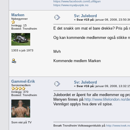
https://www.facebook.com/Luftligan
https://www.royalpurple.no
Marken
Sv: Julebord
Nybegynner
«
Svar #15 på:
januar 08, 2008, 23:50:3
Innlegg: 15
E det snakk om mat el bare drekke? Pris på m
Bosted: Trondheim
Og kan kommende medlemmer også stikke ne
1303 s jub 1973
Mvh
Kommende medlem Marken
Gammel-Erik
Sv: Julebord
Seniormedlem
«
Svar #16 på:
januar 09, 2008, 13:32:1
Innlegg: 370
Julebordet er åpent for alle medlemmer og pr
Bosted: Trondheim
Menyen finnes på
http://www.lillelondon.n
Vennligst opplys hva dere vil spise.
Som vist på TV
Besøk Trondheim Volkswagenklubb på
http://www.tvwk.n