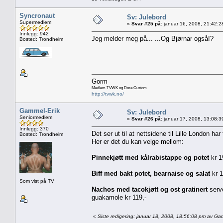
Syncronaut
Sv: Julebord
Supermedlem
«
Svar #25 på:
januar 16, 2008, 21:42:2
Innlegg: 942
Jeg melder meg på... ...Og Bjørnar også!?
Bosted: Trondheim
Gorm
Medlem TVWK og Dora Custom
http://tvwk.no/
Gammel-Erik
Sv: Julebord
Seniormedlem
«
Svar #26 på:
januar 17, 2008, 13:08:3
Innlegg: 370
Det ser ut til at nettsidene til Lille London har t
Bosted: Trondheim
Her er det du kan velge mellom:
Pinnekjøtt med kålrabistappe og potet
kr 1
Biff med bakt potet, bearnaise og salat
kr 1
Som vist på TV
Nachos med tacokjøtt og ost gratinert
serv
guakamole kr 119,-
«
Siste redigering: januar 18, 2008, 18:56:08 pm av Ga