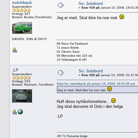
notchback
Sv: Julebord
Supermedlem
«
Svar #19 på:
januar 10, 2008, 19:01:3
Innlegg: 637
Bosted: Buvika (Trondheim)
Jeg er med. Skal ikke ha noe mat.
DÆVEN , ENN Æ DA!!!!!
69 Race Vw Fastback.
71 israce Boble.
01 Citroen Saxo.
00 Mercedes vito 110 cdi.
15 Volkswagen E-UP.
.LP
Sv: Julebord
Supermedlem
«
Svar #20 på:
januar 13, 2008, 01:47:5
Innlegg: 523
Sitat fra: notchback på januar 10, 2008, 19:01:30 pm
Bosted: Ranheim, Trondheim
Jeg er med. Skal ikke ha noe mat.
Huff disse nyttårsforsettene...
Jeg skal desverre til Oslo i den helga
.LP
-65 T1 Panama beige