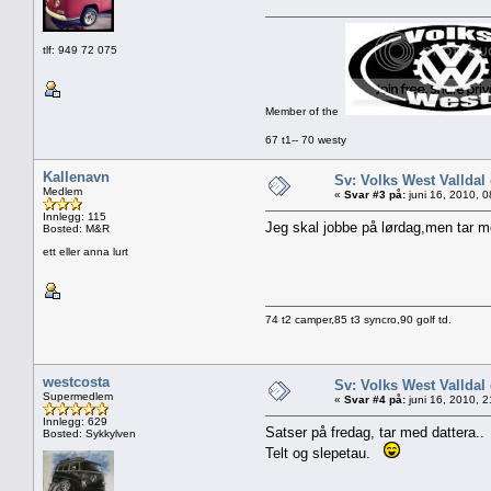
tlf: 949 72 075
Member of the
67 t1-- 70 westy
Kallenavn
Sv: Volks West Valld
Medlem
«
Svar #3 på:
juni 16, 2010, 
Innlegg: 115
Jeg skal jobbe på lørdag,men tar m
Bosted: M&R
ett eller anna lurt
74 t2 camper,85 t3 syncro,90 golf td.
westcosta
Sv: Volks West Valld
Supermedlem
«
Svar #4 på:
juni 16, 2010, 
Innlegg: 629
Satser på fredag, tar med dattera..
Bosted: Sykkylven
Telt og slepetau.