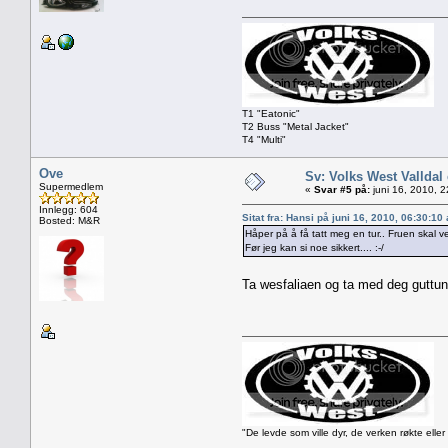
T1 "Eatonic"
T2 Buss "Metal Jacket"
T4 "Multi"
Ove
Sv: Volks West Valld
Supermedlem
«
Svar #5 på:
juni 16, 2010, 
Innlegg: 604
Sitat fra: Hansi på juni 16, 2010, 06:30:10
Bosted: M&R
Håper på å få tatt meg en tur.. Fruen skal v
Før jeg kan si noe sikkert.... :-/
Ta wesfaliaen og ta med deg guttu
"De levde som ville dyr, de verken røkte eller