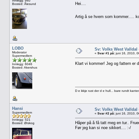
Innlegg: 940
Hei....
Bosted: Ålesund
Artig å se hvem som kommer..... 
LOBO
Sv: Volks West Valld
Moderator
«
Svar #1 på:
juni 16, 2010, 
Supermedlem
Klart vi kommer! Jeg og fattern er 
Innlegg: 6046
Bosted: Akershus
D e ikkje rust der d e hull... bare rundt kante
Hansi
Sv: Volks West Valld
Supermedlem
«
Svar #2 på:
juni 16, 2010, 
Innlegg: 521
Håper på å få tatt meg en tur.. Fru
Bosted: Ørskog
Før jeg kan si noe sikkert.... :-/