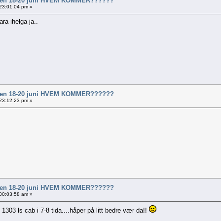
al en 18-20 juni HVEM KOMMER??????
 23:01:04 pm »
ra ihelga ja..
al en 18-20 juni HVEM KOMMER??????
 23:12:23 pm »
al en 18-20 juni HVEM KOMMER??????
 00:03:58 am »
303 ls cab i 7-8 tida....håper på litt bedre vær da!!