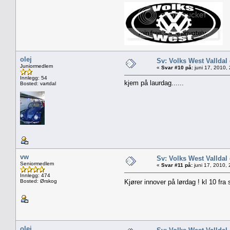
olej
Sv: Volks West Valld
Juniormedlem
«
Svar #10 på:
juni 17, 2010,
Innlegg: 54
kjem på laurdag......
Bosted: vartdal
vw
Sv: Volks West Valld
Seniormedlem
«
Svar #11 på:
juni 17, 2010,
Innlegg: 474
Bosted: Ørskog
Kjører innover på lørdag ! kl 10 fra
olej