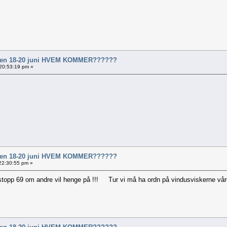
al en 18-20 juni HVEM KOMMER??????
 20:53:19 pm »
al en 18-20 juni HVEM KOMMER??????
 22:30:55 pm »
 stopp 69 om andre vil henge på !!! Tur vi må ha ordn på vindusviskerne våre t