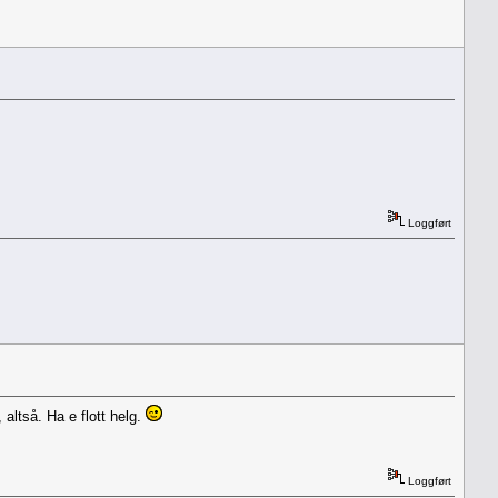
Loggført
altså. Ha e flott helg.
Loggført