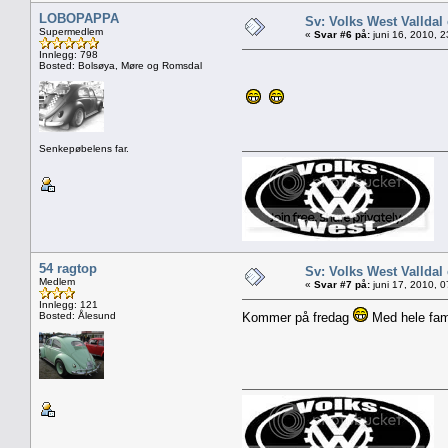
LOBOPAPPA
Sv: Volks West Valld
Supermedlem
«
Svar #6 på:
juni 16, 2010, 
Innlegg: 798
Bosted: Bolsøya, Møre og Romsdal
Senkepøbelens far.
54 ragtop
Sv: Volks West Valld
Medlem
«
Svar #7 på:
juni 17, 2010, 
Innlegg: 121
Bosted: Ålesund
Kommer på fredag
Med hele fam