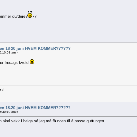
kommer du/dere?
??
al en 18-20 juni HVEM KOMMER??????
00:10:08 am »
der fredags kveld
n d!
al en 18-20 juni HVEM KOMMER??????
06:30:10 am »
en skal vekk i helga så jeg må få noen til å passe guttungen