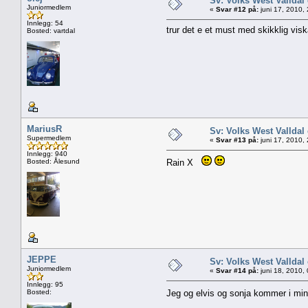
Sv: Volks West Valld
Juniormedlem
«
Svar #12 på:
juni 17, 2010,
Innlegg: 54
trur det e et must med skikklig viska
Bosted: vartdal
MariusR
Sv: Volks West Valld
Supermedlem
«
Svar #13 på:
juni 17, 2010,
Innlegg: 940
Bosted: Ålesund
Rain X
JEPPE
Sv: Volks West Valld
Juniormedlem
«
Svar #14 på:
juni 18, 2010,
Innlegg: 95
Bosted:
Jeg og elvis og sonja kommer i min 1