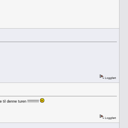
Loggført
il denne turen !!!!!!!!!!
Loggført