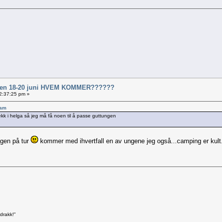
al en 18-20 juni HVEM KOMMER??????
22:37:25 pm »
 am
ekk i helga så jeg må få noen til å passe guttungen
ngen på tur
kommer med ihvertfall en av ungene jeg også...camping er kult.
 drakk!"