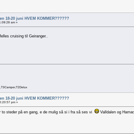
al en 18-20 juni HVEM KOMMER??????
11:09:28 am »
elles cruising til Geiranger..
a,T3Camper,T2Delux
al en 18-20 juni HVEM KOMMER??????
16:20:57 pm »
er to steder på en gang, e de mulig så si i fra så ses vi
Valldalen og Hamar, 