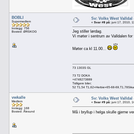
BOBLI
Sv: Volks West Valld
Supermedlem
«
Svar #8 på:
juni 17, 2010, 
Innlegg: 756
Jeg stiller lørdag.
Bosted: ØRSKOG
Vi møter i sentrum av Valldalen for f
Møter ca kl 11.00...
73 1303S GL
73 T2 DOKA
+4748273889
Tidligere biler;
52 T1,54 T1,62»Herbie»65-68-69,T1,78Sik
vwkalle
Sv: Volks West Valld
Medlem
«
Svar #9 på:
juni 17, 2010, 
Innlegg: 168
Bosted: Ålesund
Må i bryllup i helga skulle gjerne v