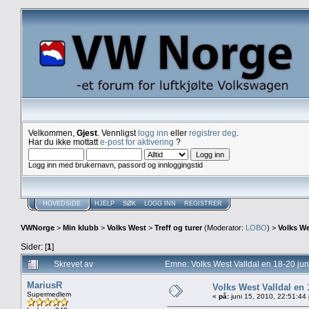
Velkommen,
Gjest
. Vennligst
logg inn
eller
registrer deg
.
Har du ikke mottatt
e-post for aktivering
?
Logg inn med brukernavn, passord og innloggingstid
HOVEDSIDE
HJELP
SØK
LOGG INN
REGISTRER
VWNorge
>
Min klubb
>
Volks West
>
Treff og turer
(Moderator:
LOBO
) >
Volks W
Sider: [
1
]
Skrevet av
Emne: Volks West Valldal en 18-20 
MariusR
Volks West Valldal e
Supermedlem
«
på:
juni 15, 2010, 22:51:44