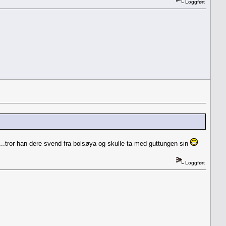
Loggført
..tror han dere svend fra bolsøya og skulle ta med guttungen sin
Loggført