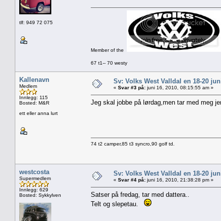
tlf: 949 72 075
Member of the
67 t1-- 70 westy
Kallenavn
Sv: Volks West Valldal en 18-20
Medlem
«
Svar #3 på:
juni 16, 2010, 08:15:55 am »
Innlegg: 115
Jeg skal jobbe på lørdag,men tar med meg jen
Bosted: M&R
ett eller anna lurt
74 t2 camper,85 t3 syncro,90 golf td.
westcosta
Sv: Volks West Valldal en 18-20
Supermedlem
«
Svar #4 på:
juni 16, 2010, 21:38:28 pm »
Innlegg: 629
Satser på fredag, tar med dattera..
Bosted: Sykkylven
Telt og slepetau.