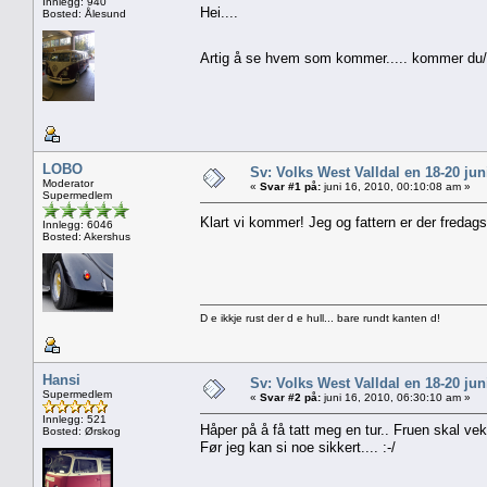
Innlegg: 940
Hei....
Bosted: Ålesund
Artig å se hvem som kommer..... kommer du
LOBO
Sv: Volks West Valldal en 18-20
Moderator
«
Svar #1 på:
juni 16, 2010, 00:10:08 am »
Supermedlem
Klart vi kommer! Jeg og fattern er der fredag
Innlegg: 6046
Bosted: Akershus
D e ikkje rust der d e hull... bare rundt kanten d!
Hansi
Sv: Volks West Valldal en 18-20
Supermedlem
«
Svar #2 på:
juni 16, 2010, 06:30:10 am »
Innlegg: 521
Håper på å få tatt meg en tur.. Fruen skal ve
Bosted: Ørskog
Før jeg kan si noe sikkert.... :-/