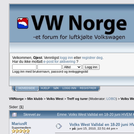
Velkommen,
Gjest
. Vennligst
logg inn
eller
registrer deg
.
Har du ikke mottatt
e-post for aktivering
?
Logg inn med brukernavn, passord og innloggingstid
HOVEDSIDE
HJELP
SØK
LOGG INN
REGISTRER
VWNorge
>
Min klubb
>
Volks West
>
Treff og turer
(Moderator:
LOBO
) >
Volks W
Sider: [
1
]
Skrevet av
Emne: Volks West Valldal en 18-20 juni HV
MariusR
Volks West Valldal en 18-20 ju
Supermedlem
«
på:
juni 15, 2010, 22:51:44 pm »