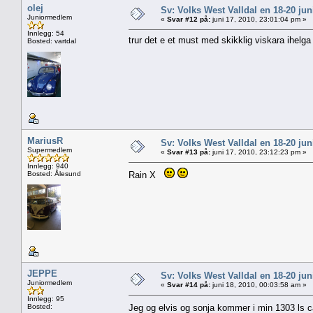
olej
Sv: Volks West Valldal en 18-20
Juniormedlem
«
Svar #12 på:
juni 17, 2010, 23:01:04 pm »
Innlegg: 54
trur det e et must med skikklig viskara ihelga 
Bosted: vartdal
MariusR
Sv: Volks West Valldal en 18-20
Supermedlem
«
Svar #13 på:
juni 17, 2010, 23:12:23 pm »
Innlegg: 940
Bosted: Ålesund
Rain X
JEPPE
Sv: Volks West Valldal en 18-20
Juniormedlem
«
Svar #14 på:
juni 18, 2010, 00:03:58 am »
Innlegg: 95
Bosted:
Jeg og elvis og sonja kommer i min 1303 ls cab