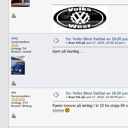
olej
Sv: Volks West Valldal en 18-20
Juniormedlem
«
Svar #10 på:
juni 17, 2010, 20:53:19 pm »
Innlegg: 54
kjem på laurdag......
Bosted: vartdal
vw
Sv: Volks West Valldal en 18-20
Seniormedlem
«
Svar #11 på:
juni 17, 2010, 22:30:55 pm »
Innlegg: 474
Kjører innover på lørdag ! kl 10 fra stopp 69
Bosted: Ørskog
!!!!!!!!!!