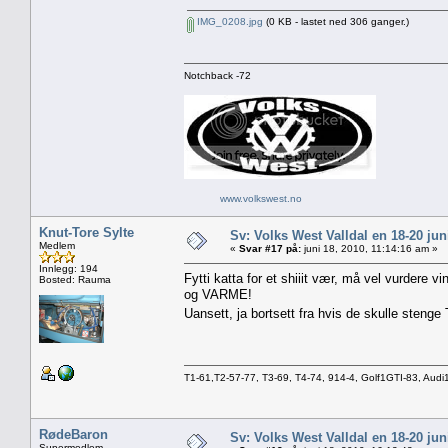
IMG_0208.jpg
(0 KB - lastet ned 306 ganger.)
Notchback -72
www.volkswest.no
Knut-Tore Sylte
Sv: Volks West Valldal en 18-20
Medlem
«
Svar #17 på:
juni 18, 2010, 11:14:16 am »
Innlegg: 194
Fytti katta for et shiiit vær, må vel vurdere 
Bosted: Rauma
og VARME!
Uansett, ja bortsett fra hvis de skulle steng
T1-61,T2-57-77, T3-69, T4-74, 914-4, Golf1GTI-83, Au
RødeBaron
Sv: Volks West Valldal en 18-20
Supermedlem