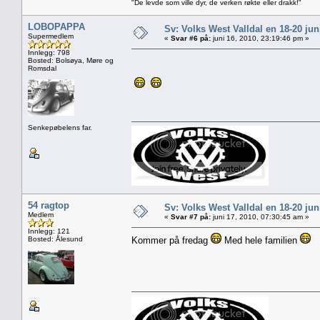
"De levde som ville dyr, de verken røkte eller drakk!"
LOBOPAPPA
Sv: Volks West Valldal en 18-20
Supermedlem
«
Svar #6 på:
juni 16, 2010, 23:19:46 pm »
Innlegg: 798
Bosted: Bolsøya, Møre og
Romsdal
Senkepøbelens far.
54 ragtop
Sv: Volks West Valldal en 18-20
Medlem
«
Svar #7 på:
juni 17, 2010, 07:30:45 am »
Innlegg: 121
Bosted: Ålesund
Kommer på fredag
Med hele familien