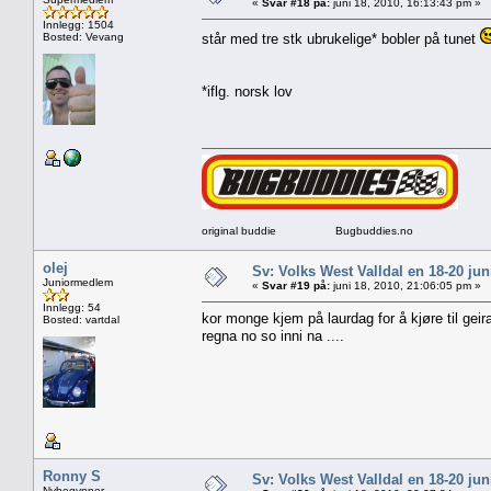
«
Svar #18 på:
juni 18, 2010, 16:13:43 pm »
Innlegg: 1504
Bosted: Vevang
står med tre stk ubrukelige* bobler på tunet
*iflg. norsk lov
original buddie Bugbuddies.no
olej
Sv: Volks West Valldal en 18-20
Juniormedlem
«
Svar #19 på:
juni 18, 2010, 21:06:05 pm »
Innlegg: 54
kor monge kjem på laurdag for å kjøre til gei
Bosted: vartdal
regna no so inni na ....
Ronny S
Sv: Volks West Valldal en 18-20
Nybegynner