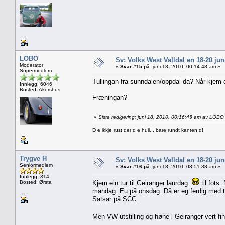
LOBO
Sv: Volks West Valldal en 18-20
Moderator
«
Svar #15 på:
juni 18, 2010, 00:14:48 am »
Supermedlem
Tullingan fra sunndalen/oppdal da? Når kjem
Innlegg: 6046
Bosted: Akershus
Fræningan?
«
Siste redigering: juni 18, 2010, 00:16:45 am av LOBO
D e ikkje rust der d e hull... bare rundt kanten d!
Trygve H
Sv: Volks West Valldal en 18-20
Seniormedlem
«
Svar #16 på:
juni 18, 2010, 08:51:33 am »
Innlegg: 314
Bosted: Ørsta
Kjem ein tur til Geiranger laurdag
til fots
mandag. Eu på onsdag. Då er eg ferdig med to
Satsar på SCC.
Men VW-utstilling og høne i Geiranger vert fi