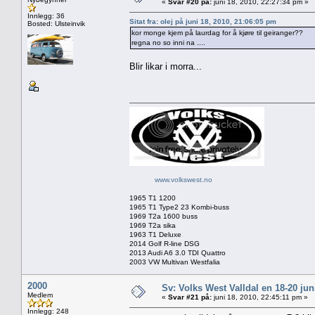
«
Svar #20 på:
juni 18, 2010, 22:27:34 pm »
Innlegg: 36
Sitat fra: olej på juni 18, 2010, 21:06:05 pm
Bosted: Ulsteinvik
kor monge kjem på laurdag for å kjøre til geiranger??
regna no so inni na ....
Blir likar i morra...
www.volkswest.no
1965 T1 1200
1965 T1 Type2 23 Kombi-buss
1969 T2a 1600 buss
1969 T2a sika
1963 T1 Deluxe
2014 Golf R-line DSG
2013 Audi A6 3.0 TDI Quattro
2003 VW Multivan Westfalia
2000
Sv: Volks West Valldal en 18-20
Medlem
«
Svar #21 på:
juni 18, 2010, 22:45:11 pm »
Innlegg: 248