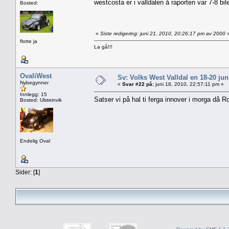
westcosta er i valldalen å raporten var 7-8 biler
Bosted:
«
Siste redigering: juni 21, 2010, 20:26:17 pm av 2000
flotte ja
La gå!!!
OvaliWest
Sv: Volks West Valldal en 18-20
Nybegynner
«
Svar #22 på:
juni 18, 2010, 22:57:11 pm »
Innlegg: 15
Satser vi på hal ti ferga innover i morga då 
Bosted: Ulsteinvik
Endelig Oval
Sider: [
1
]