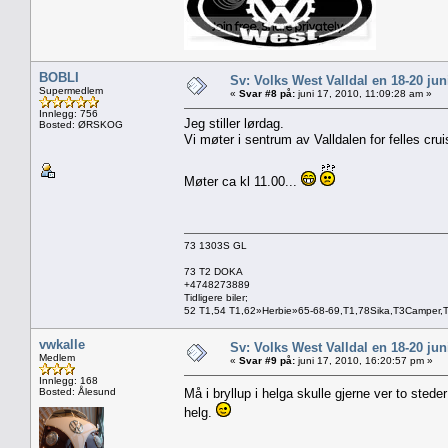
BOBLI
Sv: Volks West Valldal en 18-20
Supermedlem
«
Svar #8 på:
juni 17, 2010, 11:09:28 am »
Innlegg: 756
Jeg stiller lørdag.
Bosted: ØRSKOG
Vi møter i sentrum av Valldalen for felles cruis
Møter ca kl 11.00...
73 1303S GL
73 T2 DOKA
+4748273889
Tidligere biler;
52 T1,54 T1,62»Herbie»65-68-69,T1,78Sika,T3Camper,
vwkalle
Sv: Volks West Valldal en 18-20
Medlem
«
Svar #9 på:
juni 17, 2010, 16:20:57 pm »
Innlegg: 168
Bosted: Ålesund
Må i bryllup i helga skulle gjerne ver to stede
helg.