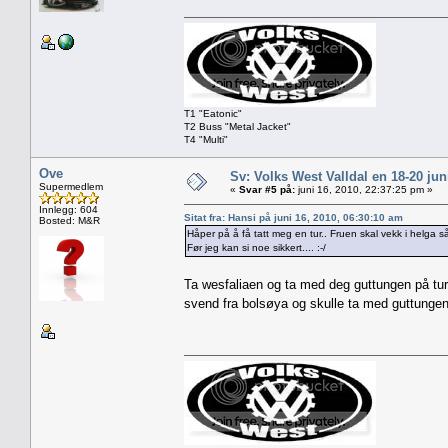
T1 "Eatonic"
T2 Buss "Metal Jacket"
T4 "Multi"
Ove
Sv: Volks West Valldal en 18-20
Supermedlem
«
Svar #5 på:
juni 16, 2010, 22:37:25 pm »
Innlegg: 604
Sitat fra: Hansi på juni 16, 2010, 06:30:10 am
Bosted: M&R
Håper på å få tatt meg en tur.. Fruen skal vekk i helga 
Før jeg kan si noe sikkert.... :-/
Ta wesfaliaen og ta med deg guttungen på tu
svend fra bolsøya og skulle ta med guttunge