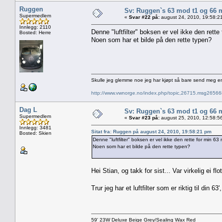
Ruggen
Sv: Ruggen`s 63 mod t1 og 66 
Supermedlem
«
Svar #22 på:
august 24, 2010, 19:58:2
Innlegg: 2110
Denne "luftfilter" boksen er vel ikke den rett
Bosted: Herre
Noen som har et bilde på den rette typen?
Skulle jeg glemme noe jeg har kjøpt så bare send meg e
http://www.vwnorge.no/index.php/topic,26715.msg2656
Dag L
Sv: Ruggen`s 63 mod t1 og 66 
Supermedlem
«
Svar #23 på:
august 25, 2010, 12:58:5
Innlegg: 3481
Sitat fra: Ruggen på august 24, 2010, 19:58:21 pm
Bosted: Skien
Denne "luftfilter" boksen er vel ikke den rette for min 6
Noen som har et bilde på den rette typen?
Hei Stian, og takk for sist... Var virkelig ei fl
Trur jeg har et luftfilter som er riktig til din 63
59' 23W Deluxe Beige Grey/Sealing Wax Red