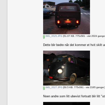
IMG_3525.JPG
(51.07 KB. 775x581 - vist 2024 ganger
Dette blir bedre når det kommer et hvit skilt 
IMG_3527.JPG
(50.5 KB. 775x581 - vist 2165 ganger.
Noen andre som litt ubevist fortsatt blir litt "