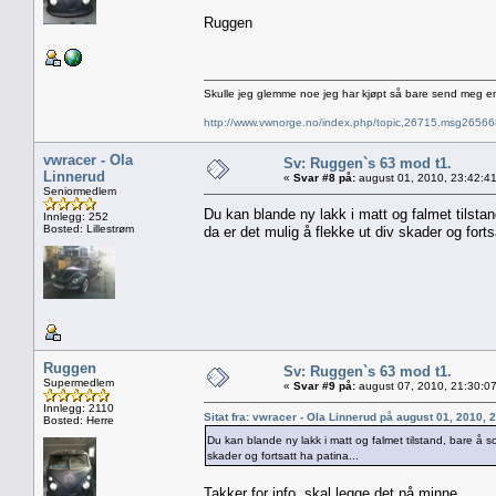
Ruggen
Skulle jeg glemme noe jeg har kjøpt så bare send meg e
http://www.vwnorge.no/index.php/topic,26715.msg2656
vwracer - Ola
Sv: Ruggen`s 63 mod t1.
Linnerud
«
Svar #8 på:
august 01, 2010, 23:42:4
Seniormedlem
Du kan blande ny lakk i matt og falmet tilst
Innlegg: 252
Bosted: Lillestrøm
da er det mulig å flekke ut div skader og forts
Ruggen
Sv: Ruggen`s 63 mod t1.
Supermedlem
«
Svar #9 på:
august 07, 2010, 21:30:0
Innlegg: 2110
Sitat fra: vwracer - Ola Linnerud på august 01, 2010,
Bosted: Herre
Du kan blande ny lakk i matt og falmet tilstand, bare å
skader og fortsatt ha patina...
Takker for info, skal legge det på minne.