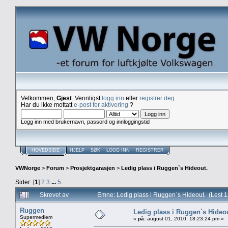
Velkommen,
Gjest
. Vennligst
logg inn
eller
registrer deg
.
Har du ikke mottatt
e-post for aktivering
?
Logg inn med brukernavn, passord og innloggingstid
HOVEDSIDE
HJELP
SØK
LOGG INN
REGISTRER
VWNorge
>
Forum
>
Prosjektgarasjen
>
Ledig plass i Ruggen`s Hideout.
Sider: [
1
]
2
3
...
5
Skrevet av
Emne: Ledig plass i Ruggen`s Hideout. (Lest 
Ruggen
Ledig plass i Ruggen`s Hideo
Supermedlem
«
på:
august 01, 2010, 18:23:24 pm »