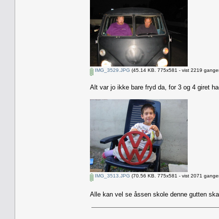
IMG_3529.JPG
(45.14 KB. 775x581 - vist 2219 ganger
Alt var jo ikke bare fryd da, for 3 og 4 giret
IMG_3513.JPG
(70.56 KB. 775x581 - vist 2071 ganger
Alle kan vel se åssen skole denne gutten ska