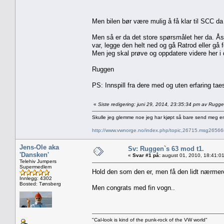
Men bilen bør være mulig å få klar til SCC da j
Men så er da det store spørsmålet her da. Åss
var, legge den helt ned og gå Ratrod eller gå 
Men jeg skal prøve og oppdatere videre her i
Ruggen
PS: Innspill fra dere med og uten erfaring ta
«
Siste redigering: juni 29, 2014, 23:35:34 pm av Rugg
Skulle jeg glemme noe jeg har kjøpt så bare send meg e
http://www.vwnorge.no/index.php/topic,26715.msg2656
Jens-Ole aka
Sv: Ruggen`s 63 mod t1.
'Dansken'
«
Svar #1 på:
august 01, 2010, 18:41:0
Telehiv Jumpers
Supermedlem
Hold den som den er, men få den lidt nærme
Innlegg: 4302
Bosted: Tønsberg
Men congrats med fin vogn..
"Cal-look is kind of the punk-rock of the VW world"