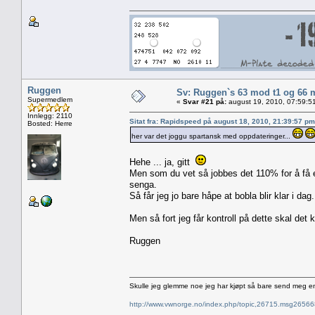
Ruggen
Sv: Ruggen`s 63 mod t1 og 66 
Supermedlem
«
Svar #21 på:
august 19, 2010, 07:59:5
Innlegg: 2110
Sitat fra: Rapidspeed på august 18, 2010, 21:39:57 pm
Bosted: Herre
her var det joggu spartansk med oppdateringer...
Hehe ... ja, gitt
Men som du vet så jobbes det 110% for å få en 
senga.
Så får jeg jo bare håpe at bobla blir klar i dag.
Men så fort jeg får kontroll på dette skal det
Ruggen
Skulle jeg glemme noe jeg har kjøpt så bare send meg e
http://www.vwnorge.no/index.php/topic,26715.msg2656