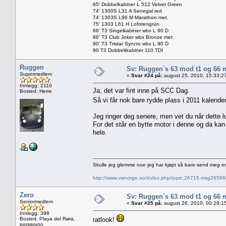
65' Dobbelkabiner L 512 Velvet Green
74' 1300S L31 A Senegal red
74' 1303S L96 M Marathon met.
75’ 1303 L61 H Lofotengrün
86’ T3 Singelkabiner wbx L 90 D
86’ T3 Club Joker wbx Bronze met.
90' T3 Tristar Syncro wbx L 90 D
90 T3 Dobbeltkabiner 110 TDI
Ruggen
Sv: Ruggen`s 63 mod t1 og 66 
Supermedlem
«
Svar #24 på:
august 25, 2010, 15:33:2
Innlegg: 2110
Ja, det var fint inne på SCC Dag.
Bosted: Herre
Så vi får nok bare rydde plass i 2011 kalen
Jeg ringer deg senere, men vet du når dette lu
For det står en bytte motor i denne og da kan
hele.
Skulle jeg glemme noe jeg har kjøpt så bare send meg e
http://www.vwnorge.no/index.php/topic,26715.msg2656
Zero
Sv: Ruggen`s 63 mod t1 og 66 
Seniormedlem
«
Svar #25 på:
august 26, 2010, 00:29:1
Innlegg: 398
Bosted: Playa del Røra,
ratlook!
porsgrunn