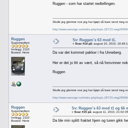
Ruggen - som har startet nedtellingen.
Skulle jeg glemme noe jeg har kjøpt så bare send meg e
http://www.vwnorge.no/index.php/topic,26715.msg2656
Ruggen
Sv: Ruggen`s 63 mod t1.
Supermedlem
«
Svar #14 på:
august 10, 2010, 16:49:
Innlegg: 2110
Da var det kommet pakker i fra Unneberg.
Bosted: Herre
Her er det jo litt av vært, så nå forsvinner no
Ruggen
Skulle jeg glemme noe jeg har kjøpt så bare send meg e
http://www.vwnorge.no/index.php/topic,26715.msg2656
Ruggen
Sv: Ruggen`s 63 mod t1 og 66 
Supermedlem
«
Svar #15 på:
august 11, 2010, 21:02:3
Innlegg: 2110
Da ble min splitt fraktet hjem og turen gikk hel
Bosted: Herre