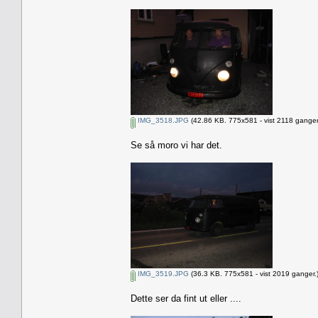
IMG_3518.JPG
(42.86 KB. 775x581 - vist 2118 ganger
Se så moro vi har det.
IMG_3519.JPG
(36.3 KB. 775x581 - vist 2019 ganger.
Dette ser da fint ut eller ....