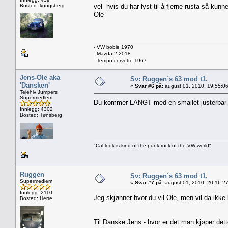
Bosted: kongsberg
vel hvis du har lyst til å fjerne rusta så kunn
Ole
- VW boble 1970
- Mazda 2 2018
- Tempo corvette 1967
Jens-Ole aka
Sv: Ruggen`s 63 mod t1.
'Dansken'
«
Svar #6 på:
august 01, 2010, 19:55:0
Telehiv Jumpers
Supermedlem
Du kommer LANGT med en smallet justerbar p
Innlegg: 4302
Bosted: Tønsberg
"Cal-look is kind of the punk-rock of the VW world"
Ruggen
Sv: Ruggen`s 63 mod t1.
Supermedlem
«
Svar #7 på:
august 01, 2010, 20:16:2
Innlegg: 2110
Jeg skjønner hvor du vil Ole, men vil da ikke
Bosted: Herre
Til Danske Jens - hvor er det man kjøper dett