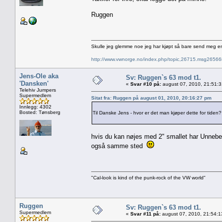
Ruggen
Skulle jeg glemme noe jeg har kjøpt så bare send meg e
http://www.vwnorge.no/index.php/topic,26715.msg2656
Jens-Ole aka
Sv: Ruggen`s 63 mod t1.
'Dansken'
«
Svar #10 på:
august 07, 2010, 21:51:
Telehiv Jumpers
Supermedlem
Sitat fra: Ruggen på august 01, 2010, 20:16:27 pm
Innlegg: 4302
Bosted: Tønsberg
Til Danske Jens - hvor er det man kjøper dette for tiden
hvis du kan nøjes med 2" smallet har Unneber
også samme sted
"Cal-look is kind of the punk-rock of the VW world"
Ruggen
Sv: Ruggen`s 63 mod t1.
Supermedlem
«
Svar #11 på:
august 07, 2010, 21:54:1