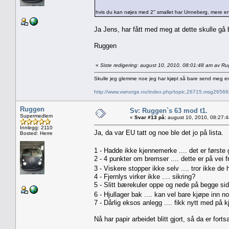
hvis du kan nøjes med 2" smallet har Unneberg, mere en
Ja Jens, har fått med meg at dette skulle gå b
Ruggen
«
Siste redigering: august 10, 2010, 08:01:48 am av R
Skulle jeg glemme noe jeg har kjøpt så bare send meg e
http://www.vwnorge.no/index.php/topic,26715.msg2656
Ruggen
Sv: Ruggen`s 63 mod t1.
Supermedlem
«
Svar #13 på:
august 10, 2010, 08:27:
Innlegg: 2110
Ja, da var EU tatt og noe ble det jo på lista.
Bosted: Herre
1 - Hadde ikke kjennemerke .... det er første
2 - 4 punkter om bremser .... dette er på vei 
3 - Viskere stopper ikke selv .... tror ikke d
4 - Fjernlys virker ikke .... sikring?
5 - Slitt bærekuler oppe og nede på begge sid
6 - Hjullager bak .... kan vel bare kjøpe inn 
7 - Dårlig eksos anlegg .... fikk nytt med på k
Nå har papir arbeidet blitt gjort, så da er fo