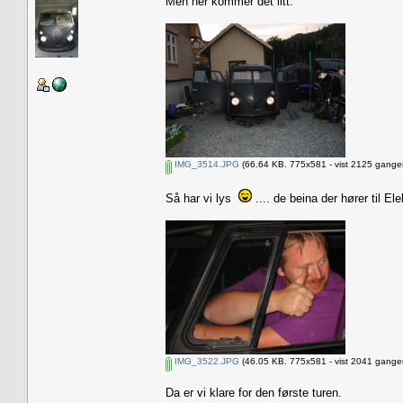
Men her kommer det litt.
IMG_3514.JPG
(66.64 KB. 775x581 - vist 2125 ganger
Så har vi lys
.... de beina der hører til E
IMG_3522.JPG
(46.05 KB. 775x581 - vist 2041 ganger
Da er vi klare for den første turen.