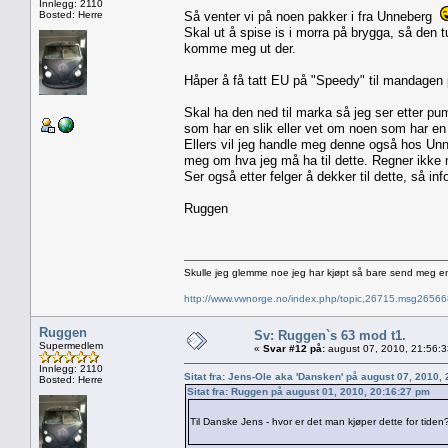
Innlegg: 2110
Bosted: Herre
Så venter vi på noen pakker i fra Unneberg
Skal ut å spise is i morra på brygga, så den 
komme meg ut der.
Håper å få tatt EU på "Speedy" til mandagen p
Skal ha den ned til marka så jeg ser etter p
som har en slik eller vet om noen som har en sl
Ellers vil jeg handle meg denne også hos Unn
meg om hva jeg må ha til dette. Regner ikke 
Ser også etter felger å dekker til dette, så in
Ruggen
Skulle jeg glemme noe jeg har kjøpt så bare send meg e
http://www.vwnorge.no/index.php/topic,26715.msg2656
Ruggen
Sv: Ruggen`s 63 mod t1.
Supermedlem
«
Svar #12 på:
august 07, 2010, 21:56:
Innlegg: 2110
Sitat fra: Jens-Ole aka 'Dansken' på august 07, 2010,
Bosted: Herre
Sitat fra: Ruggen på august 01, 2010, 20:16:27 pm
Til Danske Jens - hvor er det man kjøper dette for tide