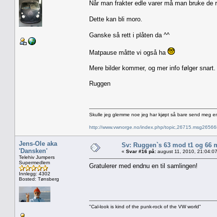
Når man frakter edle varer må man bruke de r
Dette kan bli moro.
Ganske så rett i plåten da ^^
Matpause måtte vi også ha
Mere bilder kommer, og mer info følger snart.
Ruggen
Skulle jeg glemme noe jeg har kjøpt så bare send meg e
http://www.vwnorge.no/index.php/topic,26715.msg2656
Jens-Ole aka
Sv: Ruggen`s 63 mod t1 og 66 
'Dansken'
«
Svar #16 på:
august 11, 2010, 21:04:0
Telehiv Jumpers
Supermedlem
Gratulerer med endnu en til samlingen!
Innlegg: 4302
Bosted: Tønsberg
"Cal-look is kind of the punk-rock of the VW world"