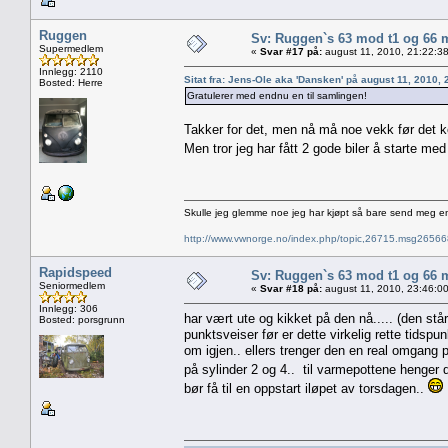
Ruggen
Sv: Ruggen`s 63 mod t1 og 66 
Supermedlem
«
Svar #17 på:
august 11, 2010, 21:22:3
Innlegg: 2110
Sitat fra: Jens-Ole aka 'Dansken' på august 11, 2010,
Bosted: Herre
Gratulerer med endnu en til samlingen!
Takker for det, men nå må noe vekk før det 
Men tror jeg har fått 2 gode biler å starte me
Skulle jeg glemme noe jeg har kjøpt så bare send meg e
http://www.vwnorge.no/index.php/topic,26715.msg2656
Rapidspeed
Sv: Ruggen`s 63 mod t1 og 66 
Seniormedlem
«
Svar #18 på:
august 11, 2010, 23:46:0
Innlegg: 306
har vært ute og kikket på den nå..... (den står 
Bosted: porsgrunn
punktsveiser før er dette virkelig rette tidspu
om igjen.. ellers trenger den en real omgang 
på sylinder 2 og 4.. til varmepottene henger 
bør få til en oppstart iløpet av torsdagen..