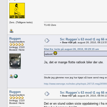
Zero. (Tidligere keito)
T1-63 Zero
Ruggen
Sv: Ruggen`s 63 mod t1 og 66 
Supermedlem
«
Svar #26 på:
august 26, 2010, 08:13:5
Innlegg: 2110
Sitat fra: keito på august 26, 2010, 00:29:15 am
Bosted: Herre
ratlook!
Ja, det er mange flotte ratlook biler der ute.
Skulle jeg glemme noe jeg har kjøpt så bare send meg e
http://www.vwnorge.no/index.php/topic,26715.msg2656
Ruggen
Sv: Ruggen`s 63 mod t1 og 66 
Supermedlem
«
Svar #27 på:
august 26, 2010, 08:56:1
Innlegg: 2110
Bosted: Herre
Det er en stund siden siste oppdatering i fra