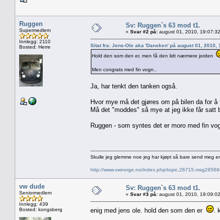
Ruggen
Sv: Ruggen`s 63 mod t1.
Supermedlem
«
Svar #2 på:
august 01, 2010, 19:07:3
Innlegg: 2110
Sitat fra: Jens-Ole aka 'Dansken' på august 01, 2010,
Bosted: Herre
Hold den som den er, men få den lidt nærmere jorden
Men congrats med fin vogn..
Ja, har tenkt den tanken også.
Hvor mye må det gjøres om på bilen da for å
Må det "moddes" så mye at jeg ikke får satt bi
Ruggen - som syntes det er moro med fin vog
Skulle jeg glemme noe jeg har kjøpt så bare send meg e
http://www.vwnorge.no/index.php/topic,26715.msg2656
vw dude
Sv: Ruggen`s 63 mod t1.
Seniormedlem
«
Svar #3 på:
august 01, 2010, 19:09:0
Innlegg: 439
Bosted: kongsberg
enig med jens ole. hold den som den er
. 