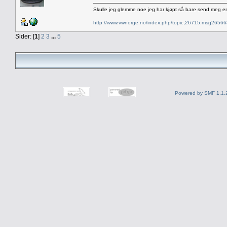
Skulle jeg glemme noe jeg har kjøpt så bare send meg e
http://www.vwnorge.no/index.php/topic,26715.msg2656
Sider: [
1
]
2
3
...
5
Powered by SMF 1.1.