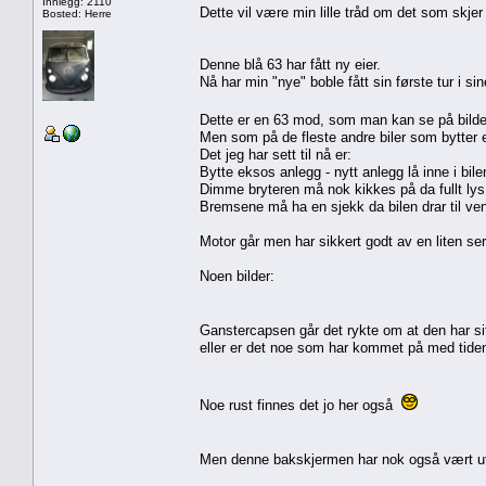
Innlegg: 2110
Dette vil være min lille tråd om det som skjer
Bosted: Herre
Denne blå 63 har fått ny eier.
Nå har min "nye" boble fått sin første tur i sin
Dette er en 63 mod, som man kan se på bilde
Men som på de fleste andre biler som bytter eie
Det jeg har sett til nå er:
Bytte eksos anlegg - nytt anlegg lå inne i bile
Dimme bryteren må nok kikkes på da fullt lys e
Bremsene må ha en sjekk da bilen drar til ve
Motor går men har sikkert godt av en liten ser
Noen bilder:
Ganstercapsen går det rykte om at den har sit
eller er det noe som har kommet på med tide
Noe rust finnes det jo her også
Men denne bakskjermen har nok også vært ut