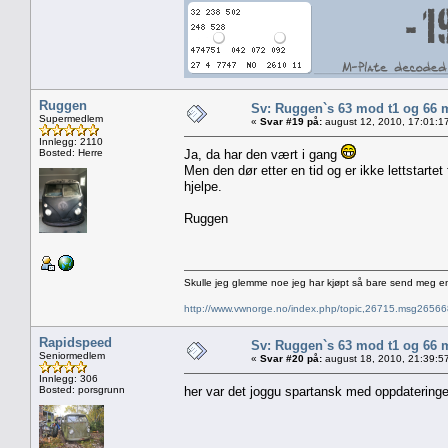
Ruggen
Sv: Ruggen`s 63 mod t1 og 66 
Supermedlem
«
Svar #19 på:
august 12, 2010, 17:01:1
Innlegg: 2110
Bosted: Herre
Ja, da har den vært i gang
Men den dør etter en tid og er ikke lettstarte
hjelpe.
Ruggen
Skulle jeg glemme noe jeg har kjøpt så bare send meg e
http://www.vwnorge.no/index.php/topic,26715.msg2656
Rapidspeed
Sv: Ruggen`s 63 mod t1 og 66 
Seniormedlem
«
Svar #20 på:
august 18, 2010, 21:39:5
Innlegg: 306
Bosted: porsgrunn
her var det joggu spartansk med oppdateringe