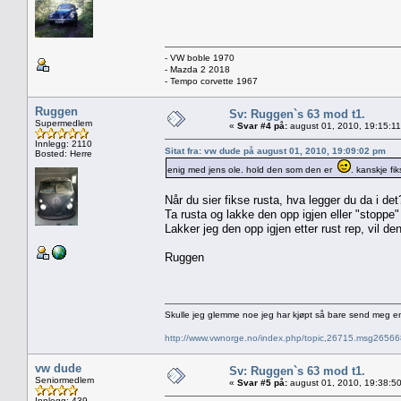
- VW boble 1970
- Mazda 2 2018
- Tempo corvette 1967
Ruggen
Sv: Ruggen`s 63 mod t1.
Supermedlem
«
Svar #4 på:
august 01, 2010, 19:15:1
Innlegg: 2110
Sitat fra: vw dude på august 01, 2010, 19:09:02 pm
Bosted: Herre
enig med jens ole. hold den som den er
. kanskje fi
Når du sier fikse rusta, hva legger du da i det
Ta rusta og lakke den opp igjen eller "stoppe" 
Lakker jeg den opp igjen etter rust rep, vil de
Ruggen
Skulle jeg glemme noe jeg har kjøpt så bare send meg e
http://www.vwnorge.no/index.php/topic,26715.msg2656
vw dude
Sv: Ruggen`s 63 mod t1.
Seniormedlem
«
Svar #5 på:
august 01, 2010, 19:38:5
Innlegg: 439