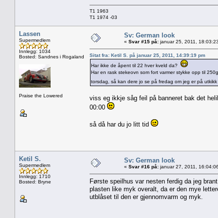
T1 1963
T1 1974 -03
Lassen
Sv: German look
Supermedlem
«
Svar #15 på:
januar 25, 2011, 18:03:2
Innlegg: 1034
Sitat fra: Ketil S. på januar 25, 2011, 14:39:19 pm
Bosted: Sandnes i Rogaland
Har ikke de åpent til 22 hver kveld da?
Har en rask stekeovn som fort varmer stykke opp til 250gr
torsdag, så kan dere jo se på fredag om jeg er på utkikk e
Praise the Lowered
viss eg ikkje såg feil på banneret bak det hel
00:00
så då har du jo litt tid
Ketil S.
Sv: German look
Supermedlem
«
Svar #16 på:
januar 27, 2011, 16:04:0
Innlegg: 1710
Første speilhus var nesten ferdig da jeg brant
Bosted: Bryne
plasten like myk overalt, da er den mye letter
utblåset til den er gjennomvarm og myk.