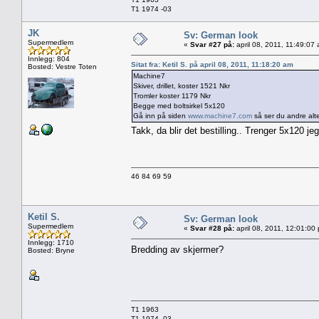
T1 1974 -03
JK
Sv: German look
Supermedlem
«
Svar #27 på:
april 08, 2011, 11:49:07
Innlegg: 804
Sitat fra: Ketil S. på april 08, 2011, 11:18:20 am
Bosted: Vestre Toten
Machine7
Skiver, drillet, koster 1521 Nkr
Tromler koster 1179 Nkr
Begge med boltsirkel 5x120
Gå inn på siden
www.machine7.com
så ser du andre altern
Takk, da blir det bestilling.. Trenger 5x120 j
46 84 69 59
Ketil S.
Sv: German look
Supermedlem
«
Svar #28 på:
april 08, 2011, 12:01:00
Innlegg: 1710
Bredding av skjermer?
Bosted: Bryne
T1 1963
T1 1974 -03