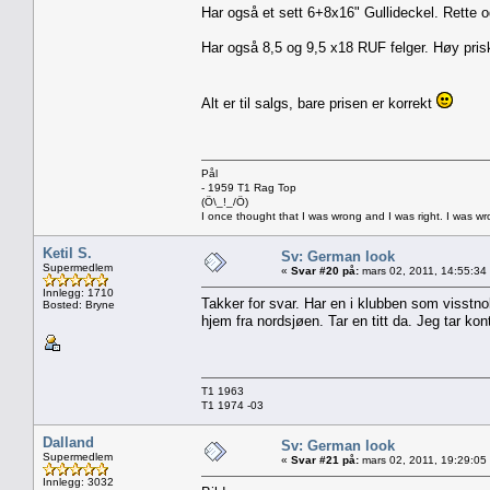
Har også et sett 6+8x16" Gullideckel. Rette o
Har også 8,5 og 9,5 x18 RUF felger. Høy pris
Alt er til salgs, bare prisen er korrekt
Pål
- 1959 T1 Rag Top
(Ö\_!_/Ö)
I once thought that I was wrong and I was right. I was w
Ketil S.
Sv: German look
Supermedlem
«
Svar #20 på:
mars 02, 2011, 14:55:34
Innlegg: 1710
Takker for svar. Har en i klubben som visstno
Bosted: Bryne
hjem fra nordsjøen. Tar en titt da. Jeg tar k
T1 1963
T1 1974 -03
Dalland
Sv: German look
Supermedlem
«
Svar #21 på:
mars 02, 2011, 19:29:05
Innlegg: 3032