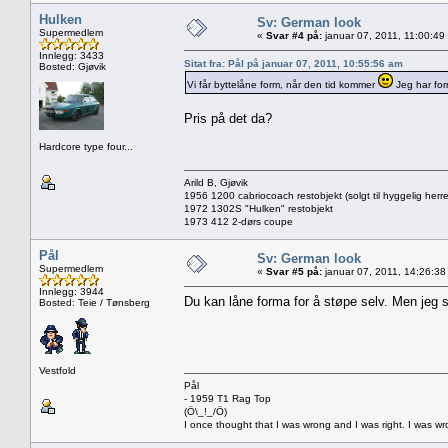
Hulken
Sv: German look
Supermedlem
«
Svar #4 på:
januar 07, 2011, 11:00:49
Innlegg: 3433
Sitat fra: Pål på januar 07, 2011, 10:55:56 am
Bosted: Gjøvik
Vi får byttelåne form, når den tid kommer
Jeg har form
Pris på det da?
Hardcore type four...
Arild B, Gjøvik
1956 1200 cabriocoach restobjekt (solgt til hyggelig herre
1972 1302S "Hulken" restobjekt
1973 412 2-dørs coupe
Pål
Sv: German look
Supermedlem
«
Svar #5 på:
januar 07, 2011, 14:26:38
Innlegg: 3944
Du kan låne forma for å støpe selv. Men jeg st
Bosted: Teie / Tønsberg
Vestfold
Pål
- 1959 T1 Rag Top
(Ö\_!_/Ö)
I once thought that I was wrong and I was right. I was w