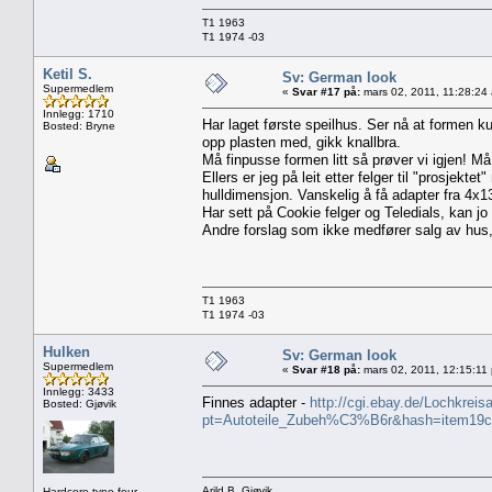
T1 1963
T1 1974 -03
Ketil S.
Sv: German look
Supermedlem
«
Svar #17 på:
mars 02, 2011, 11:28:24
Innlegg: 1710
Har laget første speilhus. Ser nå at formen ku
Bosted: Bryne
opp plasten med, gikk knallbra.
Må finpusse formen litt så prøver vi igjen! Må
Ellers er jeg på leit etter felger til "prosjektet
hulldimensjon. Vanskelig å få adapter fra 4x130
Har sett på Cookie felger og Teledials, kan jo b
Andre forslag som ikke medfører salg av hus
T1 1963
T1 1974 -03
Hulken
Sv: German look
Supermedlem
«
Svar #18 på:
mars 02, 2011, 12:15:11
Innlegg: 3433
Finnes adapter -
http://cgi.ebay.de/Lochkre
Bosted: Gjøvik
pt=Autoteile_Zubeh%C3%B6r&hash=item19
Arild B, Gjøvik
Hardcore type four...