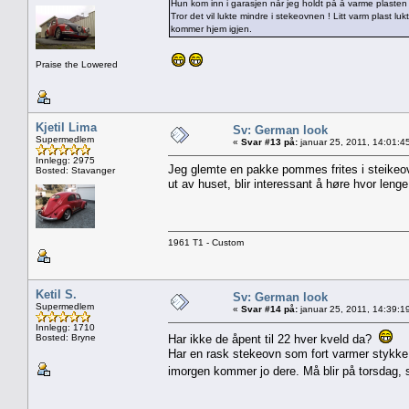
Hun kom inn i garasjen når jeg holdt på å varme plasten 
Tror det vil lukte mindre i stekeovnen ! Litt varm plast luk
kommer hjem igjen.
Praise the Lowered
Kjetil Lima
Sv: German look
Supermedlem
«
Svar #13 på:
januar 25, 2011, 14:01:4
Innlegg: 2975
Jeg glemte en pakke pommes frites i steikeov
Bosted: Stavanger
ut av huset, blir interessant å høre hvor leng
1961 T1 - Custom
Ketil S.
Sv: German look
Supermedlem
«
Svar #14 på:
januar 25, 2011, 14:39:1
Innlegg: 1710
Bosted: Bryne
Har ikke de åpent til 22 hver kveld da?
Har en rask stekeovn som fort varmer stykke op
imorgen kommer jo dere. Må blir på torsdag, så