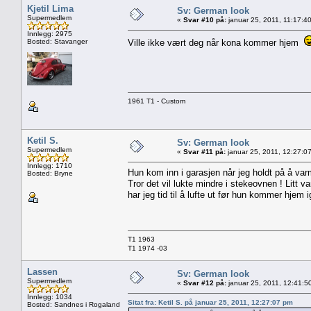
Kjetil Lima
Sv: German look
Supermedlem
«
Svar #10 på:
januar 25, 2011, 11:17:4
Innlegg: 2975
Bosted: Stavanger
Ville ikke vært deg når kona kommer hjem
1961 T1 - Custom
Ketil S.
Sv: German look
Supermedlem
«
Svar #11 på:
januar 25, 2011, 12:27:0
Innlegg: 1710
Hun kom inn i garasjen når jeg holdt på å var
Bosted: Bryne
Tror det vil lukte mindre i stekeovnen ! Litt v
har jeg tid til å lufte ut før hun kommer hjem i
T1 1963
T1 1974 -03
Lassen
Sv: German look
Supermedlem
«
Svar #12 på:
januar 25, 2011, 12:41:5
Innlegg: 1034
Sitat fra: Ketil S. på januar 25, 2011, 12:27:07 pm
Bosted: Sandnes i Rogaland