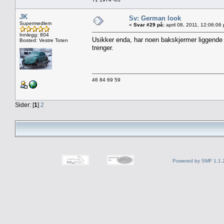
JK
Sv: German look
Supermedlem
«
Svar #29 på:
april 08, 2011, 12:06:06
Innlegg: 804
Usikker enda, har noen bakskjermer liggende 
Bosted: Vestre Toten
trenger.
46 84 69 59
Sider: [
1
]
2
Powered by SMF 1.1.