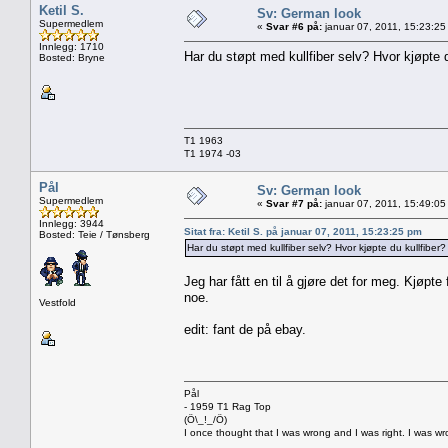
Ketil S.
Sv: German look
Supermedlem
«
Svar #6 på:
januar 07, 2011, 15:23:25
Innlegg: 1710
Har du støpt med kullfiber selv? Hvor kjøpte d
Bosted: Bryne
T1 1963
T1 1974 -03
Pål
Sv: German look
Supermedlem
«
Svar #7 på:
januar 07, 2011, 15:49:05
Innlegg: 3944
Sitat fra: Ketil S. på januar 07, 2011, 15:23:25 pm
Bosted: Teie / Tønsberg
Har du støpt med kullfiber selv? Hvor kjøpte du kullfiber?
Jeg har fått en til å gjøre det for meg. Kjøpte
noe.
Vestfold
edit: fant de på ebay.
Pål
- 1959 T1 Rag Top
(Ö\_!_/Ö)
I once thought that I was wrong and I was right. I was w