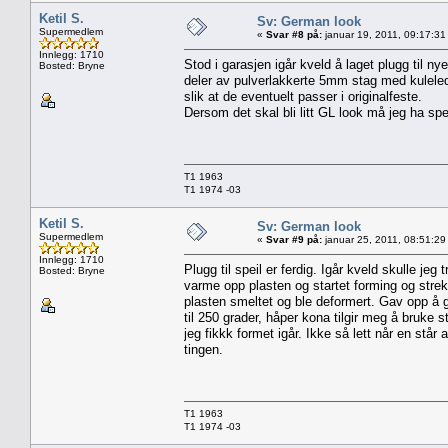
Ketil S.
Sv: German look
Supermedlem
«
Svar #8 på:
januar 19, 2011, 09:17:31
Innlegg: 1710
Stod i garasjen igår kveld å laget plugg til n
Bosted: Bryne
deler av pulverlakkerte 5mm stag med kuleledd 
slik at de eventuelt passer i originalfeste.
Dersom det skal bli litt GL look må jeg ha speil
T1 1963
T1 1974 -03
Ketil S.
Sv: German look
Supermedlem
«
Svar #9 på:
januar 25, 2011, 08:51:29
Innlegg: 1710
Plugg til speil er ferdig. Igår kveld skulle j
Bosted: Bryne
varme opp plasten og startet forming og strekki
plasten smeltet og ble deformert. Gav opp å 
til 250 grader, håper kona tilgir meg å bruke 
jeg fikkk formet igår. Ikke så lett når en står
tingen.
T1 1963
T1 1974 -03