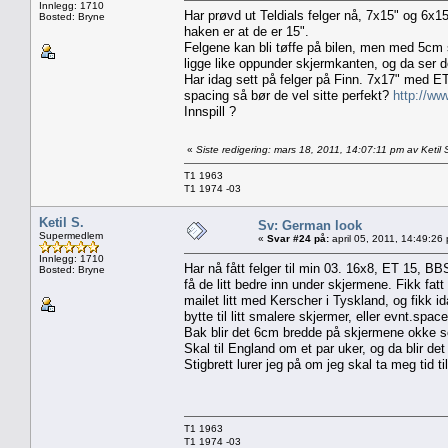
Innlegg: 1710
Har prøvd ut Teldials felger nå, 7x15" og 6x15
Bosted: Bryne
haken er at de er 15".
Felgene kan bli tøffe på bilen, men med 5cm se
ligge like oppunder skjermkanten, og da ser d
Har idag sett på felger på Finn. 7x17" med ET 
spacing så bør de vel sitte perfekt?
http://ww
Innspill ?
«
Siste redigering: mars 18, 2011, 14:07:11 pm av Ketil 
T1 1963
T1 1974 -03
Ketil S.
Sv: German look
Supermedlem
«
Svar #24 på:
april 05, 2011, 14:49:26
Innlegg: 1710
Har nå fått felger til min 03. 16x8, ET 15, BBS
Bosted: Bryne
få de litt bedre inn under skjermene. Fikk fatt 
mailet litt med Kerscher i Tyskland, og fikk i
bytte til litt smalere skjermer, eller evnt.space h
Bak blir det 6cm bredde på skjermene okke 
Skal til England om et par uker, og da blir de
Stigbrett lurer jeg på om jeg skal ta meg tid ti
T1 1963
T1 1974 -03