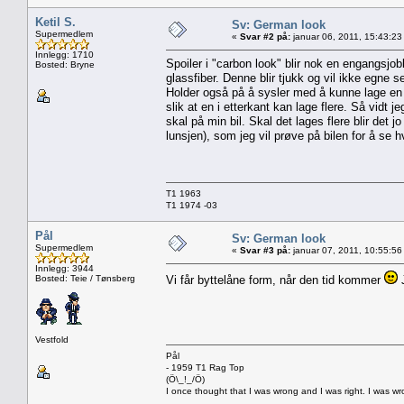
Ketil S.
Sv: German look
Supermedlem
«
Svar #2 på:
januar 06, 2011, 15:43:23
Innlegg: 1710
Spoiler i "carbon look" blir nok en engangsjob
Bosted: Bryne
glassfiber. Denne blir tjukk og vil ikke egne se
Holder også på å sysler med å kunne lage en ta
slik at en i etterkant kan lage flere. Så vidt 
skal på min bil. Skal det lages flere blir det 
lunsjen), som jeg vil prøve på bilen for å se h
T1 1963
T1 1974 -03
Pål
Sv: German look
Supermedlem
«
Svar #3 på:
januar 07, 2011, 10:55:56
Innlegg: 3944
Bosted: Teie / Tønsberg
Vi får byttelåne form, når den tid kommer
J
Vestfold
Pål
- 1959 T1 Rag Top
(Ö\_!_/Ö)
I once thought that I was wrong and I was right. I was w