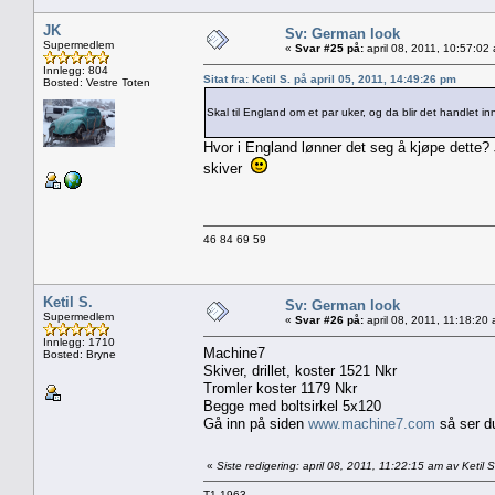
JK
Sv: German look
Supermedlem
«
Svar #25 på:
april 08, 2011, 10:57:02
Innlegg: 804
Sitat fra: Ketil S. på april 05, 2011, 14:49:26 pm
Bosted: Vestre Toten
Skal til England om et par uker, og da blir det handlet in
Hvor i England lønner det seg å kjøpe dette? 
skiver
46 84 69 59
Ketil S.
Sv: German look
Supermedlem
«
Svar #26 på:
april 08, 2011, 11:18:20
Innlegg: 1710
Machine7
Bosted: Bryne
Skiver, drillet, koster 1521 Nkr
Tromler koster 1179 Nkr
Begge med boltsirkel 5x120
Gå inn på siden
www.machine7.com
så ser du 
«
Siste redigering: april 08, 2011, 11:22:15 am av Ketil S
T1 1963