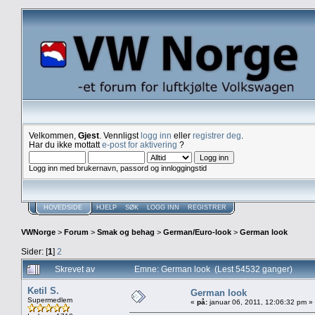
Velkommen,
Gjest
. Vennligst
logg inn
eller
registrer deg
.
Har du ikke mottatt
e-post for aktivering
?
Logg inn med brukernavn, passord og innloggingstid
HOVEDSIDE
HJELP
SØK
LOGG INN
REGISTRER
VWNorge
>
Forum
>
Smak og behag
>
German/Euro-look
>
German look
Sider: [
1
]
2
Skrevet av
Emne: German look (Lest 54532 ganger)
Ketil S.
German look
Supermedlem
«
på:
januar 06, 2011, 12:06:32 pm »