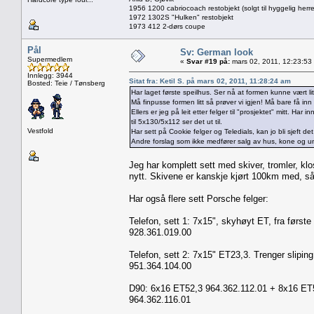
1956 1200 cabriocoach restobjekt (solgt til hyggelig herre
1972 1302S "Hulken" restobjekt
1973 412 2-dørs coupe
Pål
Sv: German look
Supermedlem
«
Svar #19 på:
mars 02, 2011, 12:23:53
Innlegg: 3944
Sitat fra: Ketil S. på mars 02, 2011, 11:28:24 am
Bosted: Teie / Tønsberg
Har laget første speilhus. Ser nå at formen kunne vært li
Må finpusse formen litt så prøver vi igjen! Må bare få in
Ellers er jeg på leit etter felger til "prosjektet" mitt. Har
til 5x130/5x112 ser det ut til.
Vestfold
Har sett på Cookie felger og Teledials, kan jo bli sjeft det
Andre forslag som ikke medfører salg av hus, kone og u
Jeg har komplett sett med skiver, tromler, klo
nytt. Skivene er kanskje kjørt 100km med, så
Har også flere sett Porsche felger:
Telefon, sett 1: 7x15", skyhøyt ET, fra første
928.361.019.00
Telefon, sett 2: 7x15" ET23,3. Trenger sliping
951.364.104.00
D90: 6x16 ET52,3 964.362.112.01 + 8x16 ET52
964.362.116.01