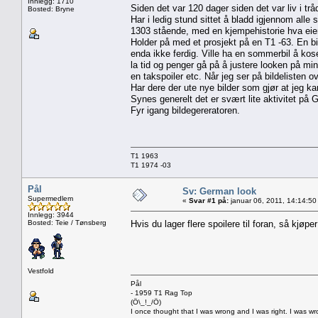
Innlegg: 1710
Siden det var 120 dager siden det var liv i tråd
Bosted: Bryne
Har i ledig stund sittet å bladd igjennom alle
1303 stående, med en kjempehistorie hva eiere
Holder på med et prosjekt på en T1 -63. En bi
enda ikke ferdig. Ville ha en sommerbil å ko
la tid og penger gå på å justere looken på min
en takspoiler etc. Når jeg ser på bildelisten o
Har dere der ute nye bilder som gjør at jeg 
Synes generelt det er svært lite aktivitet på 
Fyr igang bildegereratoren.
T1 1963
T1 1974 -03
Pål
Sv: German look
Supermedlem
«
Svar #1 på:
januar 06, 2011, 14:14:50
Innlegg: 3944
Bosted: Teie / Tønsberg
Hvis du lager flere spoilere til foran, så kjøp
Vestfold
Pål
- 1959 T1 Rag Top
(Ö\_!_/Ö)
I once thought that I was wrong and I was right. I was w