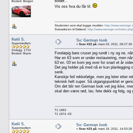
Bilder...
Bosted: Bergen
Vis oss hva du får til.
Studenten som skal bygge muskler:
http://www.vwnorge.
Subasika'en til Dalland:
http://www.vwnorge.no/index.php
Ketil S.
Sv: German look
Supermedlem
«
Svar #22 på:
mars 03, 2011, 09:27:30
Innlegg: 1710
Foreløpig bare cruser jeg rundt i ny og ne, når
Bosted: Bryne
Har en 63 som er under restaurering, men når d
63`en. 03`en kom jeg over for snart et år side
Det jeg holder på med nå er kun planlegging og
senk.
Kanskje feil rekkefølge, men jeg leter etter re
teknisk helt super. Så utgangspunktet er genia
Om det blir ren German look vet jeg ikke, men 
skal den være rød, lav, fete dekk og felg, og g
T1 1963
T1 1974 -03
Ketil S.
Sv: German look
Supermedlem
«
Svar #23 på:
mars 18, 2011, 14:03:26