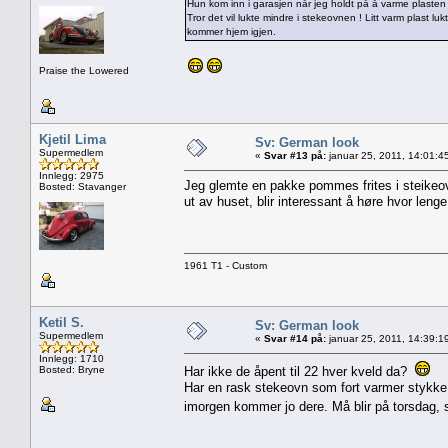
Hun kom inn i garasjen når jeg holdt på å varme plasten 
Tror det vil lukte mindre i stekeovnen ! Litt varm plast luk
kommer hjem igjen.
Praise the Lowered
Kjetil Lima
Sv: German look
Supermedlem
«
Svar #13 på:
januar 25, 2011, 14:01:4
Innlegg: 2975
Jeg glemte en pakke pommes frites i steikeov
Bosted: Stavanger
ut av huset, blir interessant å høre hvor leng
1961 T1 - Custom
Ketil S.
Sv: German look
Supermedlem
«
Svar #14 på:
januar 25, 2011, 14:39:1
Innlegg: 1710
Bosted: Bryne
Har ikke de åpent til 22 hver kveld da?
Har en rask stekeovn som fort varmer stykke op
imorgen kommer jo dere. Må blir på torsdag, så