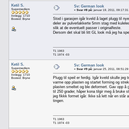
Ketil S.
Sv: German look
Supermedlem
«
Svar #8 på:
januar 19, 2011, 09:17:31
Innlegg: 1710
Stod i garasjen igår kveld å laget plugg til n
Bosted: Bryne
deler av pulverlakkerte 5mm stag med kuleledd 
slik at de eventuelt passer i originalfeste.
Dersom det skal bli litt GL look må jeg ha speil
T1 1963
T1 1974 -03
Ketil S.
Sv: German look
Supermedlem
«
Svar #9 på:
januar 25, 2011, 08:51:29
Innlegg: 1710
Plugg til speil er ferdig. Igår kveld skulle j
Bosted: Bryne
varme opp plasten og startet forming og strekki
plasten smeltet og ble deformert. Gav opp å 
til 250 grader, håper kona tilgir meg å bruke 
jeg fikkk formet igår. Ikke så lett når en står
tingen.
T1 1963
T1 1974 -03