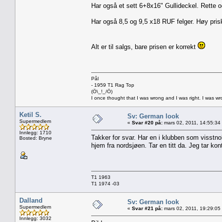
Har også et sett 6+8x16" Gullideckel. Rette o
Har også 8,5 og 9,5 x18 RUF felger. Høy pris
Alt er til salgs, bare prisen er korrekt
Pål
- 1959 T1 Rag Top
(Ö\_!_/Ö)
I once thought that I was wrong and I was right. I was w
Ketil S.
Sv: German look
Supermedlem
«
Svar #20 på:
mars 02, 2011, 14:55:34
Innlegg: 1710
Takker for svar. Har en i klubben som visstno
Bosted: Bryne
hjem fra nordsjøen. Tar en titt da. Jeg tar k
T1 1963
T1 1974 -03
Dalland
Sv: German look
Supermedlem
«
Svar #21 på:
mars 02, 2011, 19:29:05
Innlegg: 3032