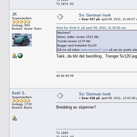
T1 1974 -03
JK
Sv: German look
Supermedlem
«
Svar #27 på:
april 08, 2011, 11:49:07
Innlegg: 804
Sitat fra: Ketil S. på april 08, 2011, 11:18:20 am
Bosted: Vestre Toten
Machine7
Skiver, drillet, koster 1521 Nkr
Tromler koster 1179 Nkr
Begge med boltsirkel 5x120
Gå inn på siden
www.machine7.com
så ser du andre altern
Takk, da blir det bestilling.. Trenger 5x120 j
46 84 69 59
Ketil S.
Sv: German look
Supermedlem
«
Svar #28 på:
april 08, 2011, 12:01:00
Innlegg: 1710
Bredding av skjermer?
Bosted: Bryne
T1 1963
T1 1974 -03