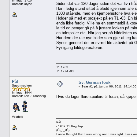
Innlegg: 1710
Siden det var 120 dager siden det var liv i tråd
Bosted: Bryne
Har i ledig stund sittet å bladd igjennom alle
1303 stående, med en kjempehistorie hva eiere
Holder på med et prosjekt på en T1 -63. En bi
enda ikke ferdig. Ville ha en sommerbil å ko
la tid og penger gå på å justere looken på min
en takspoiler etc. Når jeg ser på bildelisten o
Har dere der ute nye bilder som gjør at jeg 
Synes generelt det er svært lite aktivitet på 
Fyr igang bildegereratoren.
T1 1963
T1 1974 -03
Pål
Sv: German look
Supermedlem
«
Svar #1 på:
januar 06, 2011, 14:14:50
Innlegg: 3944
Bosted: Teie / Tønsberg
Hvis du lager flere spoilere til foran, så kjøp
Vestfold
Pål
- 1959 T1 Rag Top
(Ö\_!_/Ö)
I once thought that I was wrong and I was right. I was w