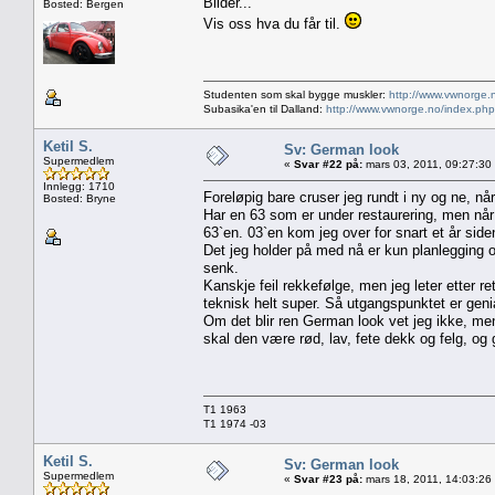
Bilder...
Bosted: Bergen
Vis oss hva du får til.
Studenten som skal bygge muskler:
http://www.vwnorge.
Subasika'en til Dalland:
http://www.vwnorge.no/index.php
Ketil S.
Sv: German look
Supermedlem
«
Svar #22 på:
mars 03, 2011, 09:27:30
Innlegg: 1710
Foreløpig bare cruser jeg rundt i ny og ne, når
Bosted: Bryne
Har en 63 som er under restaurering, men når d
63`en. 03`en kom jeg over for snart et år side
Det jeg holder på med nå er kun planlegging og
senk.
Kanskje feil rekkefølge, men jeg leter etter re
teknisk helt super. Så utgangspunktet er genia
Om det blir ren German look vet jeg ikke, men 
skal den være rød, lav, fete dekk og felg, og g
T1 1963
T1 1974 -03
Ketil S.
Sv: German look
Supermedlem
«
Svar #23 på:
mars 18, 2011, 14:03:26