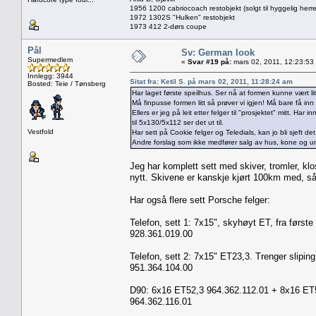
1956 1200 cabriocoach restobjekt (solgt til hyggelig herre
1972 1302S "Hulken" restobjekt
1973 412 2-dørs coupe
Pål
Sv: German look
Supermedlem
«
Svar #19 på:
mars 02, 2011, 12:23:53
Innlegg: 3944
Sitat fra: Ketil S. på mars 02, 2011, 11:28:24 am
Bosted: Teie / Tønsberg
Har laget første speilhus. Ser nå at formen kunne vært li
Må finpusse formen litt så prøver vi igjen! Må bare få in
Ellers er jeg på leit etter felger til "prosjektet" mitt. Har
til 5x130/5x112 ser det ut til.
Vestfold
Har sett på Cookie felger og Teledials, kan jo bli sjeft det
Andre forslag som ikke medfører salg av hus, kone og u
Jeg har komplett sett med skiver, tromler, klo
nytt. Skivene er kanskje kjørt 100km med, så
Har også flere sett Porsche felger:
Telefon, sett 1: 7x15", skyhøyt ET, fra første
928.361.019.00
Telefon, sett 2: 7x15" ET23,3. Trenger sliping
951.364.104.00
D90: 6x16 ET52,3 964.362.112.01 + 8x16 ET52
964.362.116.01