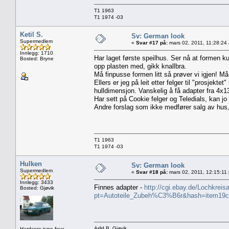
T1 1963
T1 1974 -03
Ketil S.
Sv: German look
Supermedlem
«
Svar #17 på:
mars 02, 2011, 11:28:24
Innlegg: 1710
Har laget første speilhus. Ser nå at formen ku
Bosted: Bryne
opp plasten med, gikk knallbra.
Må finpusse formen litt så prøver vi igjen! Må
Ellers er jeg på leit etter felger til "prosjektet
hulldimensjon. Vanskelig å få adapter fra 4x130
Har sett på Cookie felger og Teledials, kan jo b
Andre forslag som ikke medfører salg av hus
T1 1963
T1 1974 -03
Hulken
Sv: German look
Supermedlem
«
Svar #18 på:
mars 02, 2011, 12:15:11
Innlegg: 3433
Finnes adapter -
http://cgi.ebay.de/Lochkre
Bosted: Gjøvik
pt=Autoteile_Zubeh%C3%B6r&hash=item19
Arild B, Gjøvik
Hardcore type four...