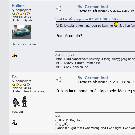
Hulken
Sv: German look
Supermedlem
«
Svar #4 på:
januar 07, 2011, 11:00:49
Innlegg: 3433
Sitat fra: Pål på januar 07, 2011, 10:55:56 am
Bosted: Gjøvik
Vi får byttelåne form, når den tid kommer
Jeg har form
Pris på det da?
Hardcore type four...
Arild B, Gjøvik
1956 1200 cabriocoach restobjekt (solgt til hyggelig herre
1972 1302S "Hulken" restobjekt
1973 412 2-dørs coupe
Pål
Sv: German look
Supermedlem
«
Svar #5 på:
januar 07, 2011, 14:26:38
Innlegg: 3944
Du kan låne forma for å støpe selv. Men jeg st
Bosted: Teie / Tønsberg
Vestfold
Pål
- 1959 T1 Rag Top
(Ö\_!_/Ö)
I once thought that I was wrong and I was right. I was w