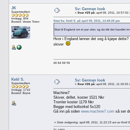
JK
Sv: German look
Supermedlem
«
Svar #25 på:
april 08, 2011, 10:57:02
Innlegg: 804
Sitat fra: Ketil S. på april 05, 2011, 14:49:26 pm
Bosted: Vestre Toten
Skal til England om et par uker, og da blir det handlet in
Hvor i England lønner det seg å kjøpe dette? 
skiver
46 84 69 59
Ketil S.
Sv: German look
Supermedlem
«
Svar #26 på:
april 08, 2011, 11:18:20
Innlegg: 1710
Machine7
Bosted: Bryne
Skiver, drillet, koster 1521 Nkr
Tromler koster 1179 Nkr
Begge med boltsirkel 5x120
Gå inn på siden
www.machine7.com
så ser du 
«
Siste redigering: april 08, 2011, 11:22:15 am av Ketil S
T1 1963