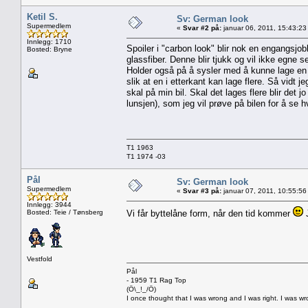
Ketil S.
Sv: German look
Supermedlem
«
Svar #2 på:
januar 06, 2011, 15:43:23
Innlegg: 1710
Spoiler i "carbon look" blir nok en engangsjob
Bosted: Bryne
glassfiber. Denne blir tjukk og vil ikke egne se
Holder også på å sysler med å kunne lage en ta
slik at en i etterkant kan lage flere. Så vidt 
skal på min bil. Skal det lages flere blir det 
lunsjen), som jeg vil prøve på bilen for å se h
T1 1963
T1 1974 -03
Pål
Sv: German look
Supermedlem
«
Svar #3 på:
januar 07, 2011, 10:55:56
Innlegg: 3944
Bosted: Teie / Tønsberg
Vi får byttelåne form, når den tid kommer
J
Vestfold
Pål
- 1959 T1 Rag Top
(Ö\_!_/Ö)
I once thought that I was wrong and I was right. I was w