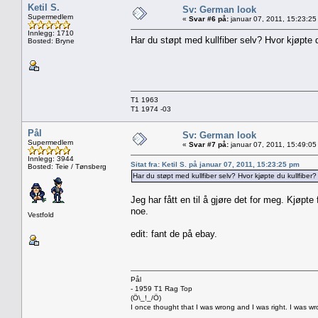
Ketil S.
Sv: German look
Supermedlem
«
Svar #6 på:
januar 07, 2011, 15:23:25
Innlegg: 1710
Har du støpt med kullfiber selv? Hvor kjøpte d
Bosted: Bryne
T1 1963
T1 1974 -03
Pål
Sv: German look
Supermedlem
«
Svar #7 på:
januar 07, 2011, 15:49:05
Innlegg: 3944
Sitat fra: Ketil S. på januar 07, 2011, 15:23:25 pm
Bosted: Teie / Tønsberg
Har du støpt med kullfiber selv? Hvor kjøpte du kullfiber?
Jeg har fått en til å gjøre det for meg. Kjøpte
noe.
Vestfold
edit: fant de på ebay.
Pål
- 1959 T1 Rag Top
(Ö\_!_/Ö)
I once thought that I was wrong and I was right. I was w