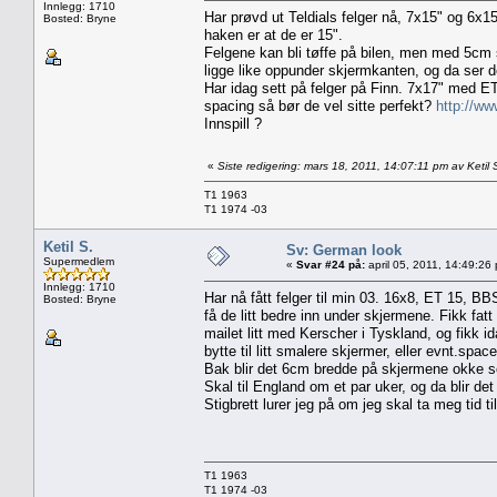
Innlegg: 1710
Har prøvd ut Teldials felger nå, 7x15" og 6x15
Bosted: Bryne
haken er at de er 15".
Felgene kan bli tøffe på bilen, men med 5cm se
ligge like oppunder skjermkanten, og da ser d
Har idag sett på felger på Finn. 7x17" med ET 
spacing så bør de vel sitte perfekt?
http://ww
Innspill ?
«
Siste redigering: mars 18, 2011, 14:07:11 pm av Ketil 
T1 1963
T1 1974 -03
Ketil S.
Sv: German look
Supermedlem
«
Svar #24 på:
april 05, 2011, 14:49:26
Innlegg: 1710
Har nå fått felger til min 03. 16x8, ET 15, BBS
Bosted: Bryne
få de litt bedre inn under skjermene. Fikk fatt 
mailet litt med Kerscher i Tyskland, og fikk i
bytte til litt smalere skjermer, eller evnt.space h
Bak blir det 6cm bredde på skjermene okke 
Skal til England om et par uker, og da blir de
Stigbrett lurer jeg på om jeg skal ta meg tid ti
T1 1963
T1 1974 -03