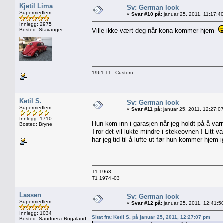
Kjetil Lima
Sv: German look
Supermedlem
«
Svar #10 på:
januar 25, 2011, 11:17:4
Innlegg: 2975
Bosted: Stavanger
Ville ikke vært deg når kona kommer hjem
1961 T1 - Custom
Ketil S.
Sv: German look
Supermedlem
«
Svar #11 på:
januar 25, 2011, 12:27:0
Innlegg: 1710
Hun kom inn i garasjen når jeg holdt på å var
Bosted: Bryne
Tror det vil lukte mindre i stekeovnen ! Litt v
har jeg tid til å lufte ut før hun kommer hjem i
T1 1963
T1 1974 -03
Lassen
Sv: German look
Supermedlem
«
Svar #12 på:
januar 25, 2011, 12:41:5
Innlegg: 1034
Sitat fra: Ketil S. på januar 25, 2011, 12:27:07 pm
Bosted: Sandnes i Rogaland