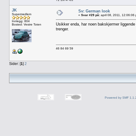
JK
Sv: German look
Supermedlem
«
Svar #29 på:
april 08, 2011, 12:06:06
Innlegg: 804
Usikker enda, har noen bakskjermer liggende 
Bosted: Vestre Toten
trenger.
46 84 69 59
Sider: [
1
]
2
Powered by SMF 1.1.