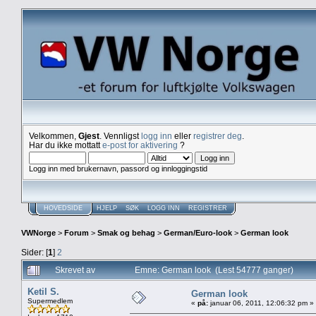
Velkommen,
Gjest
. Vennligst
logg inn
eller
registrer deg
.
Har du ikke mottatt
e-post for aktivering
?
Logg inn med brukernavn, passord og innloggingstid
HOVEDSIDE
HJELP
SØK
LOGG INN
REGISTRER
VWNorge
>
Forum
>
Smak og behag
>
German/Euro-look
>
German look
Sider: [
1
]
2
Skrevet av
Emne: German look (Lest 54777 ganger)
Ketil S.
German look
Supermedlem
«
på:
januar 06, 2011, 12:06:32 pm »