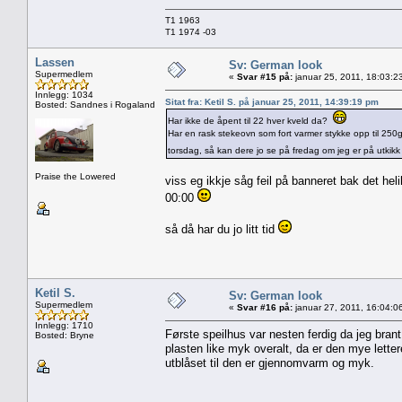
T1 1963
T1 1974 -03
Lassen
Sv: German look
Supermedlem
«
Svar #15 på:
januar 25, 2011, 18:03:2
Innlegg: 1034
Sitat fra: Ketil S. på januar 25, 2011, 14:39:19 pm
Bosted: Sandnes i Rogaland
Har ikke de åpent til 22 hver kveld da?
Har en rask stekeovn som fort varmer stykke opp til 250gr
torsdag, så kan dere jo se på fredag om jeg er på utkikk e
Praise the Lowered
viss eg ikkje såg feil på banneret bak det hel
00:00
så då har du jo litt tid
Ketil S.
Sv: German look
Supermedlem
«
Svar #16 på:
januar 27, 2011, 16:04:0
Innlegg: 1710
Første speilhus var nesten ferdig da jeg brant
Bosted: Bryne
plasten like myk overalt, da er den mye letter
utblåset til den er gjennomvarm og myk.